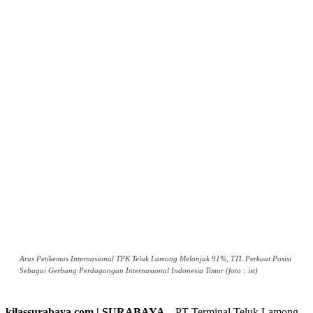
Arus Petikemas Internasional TPK Teluk Lamong Melonjak 91%, TTL Perkuat Posisi
Sebagai Gerbang Perdagangan Internasional Indonesia Timur (foto : ist)
kilassurabaya.com | SURABAYA –
PT Terminal Teluk Lamong