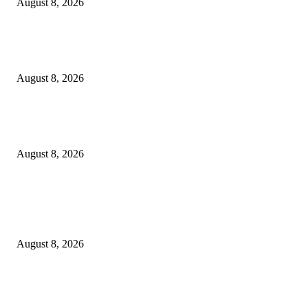
August 8, 2026
Perkuat Tata Kelola Ketenagakerjaan, Solusi Bangun Indonesia Gandeng
Kemnaker Tingkatkan Kepatuhan Mitra Kontraktor
August 8, 2026
Dorong Kemandirian Ekonomi Masyarakat Pesisir, PT Terminal Teluk L
Raih Penghargaan Kategori Gold Dalam Ajang TJSL & CSR Award 2026
August 8, 2026
POPULAR POSTS
Hotel Ciputra World Surabaya dan Yayasan Bangun Sehat Indonesiaku Gel
Aksi Sosial Bersama Para Legiun Veteran
August 8, 2026
Perkuat Tata Kelola Ketenagakerjaan, Solusi Bangun Indonesia Gandeng
Kemnaker Tingkatkan Kepatuhan Mitra Kontraktor