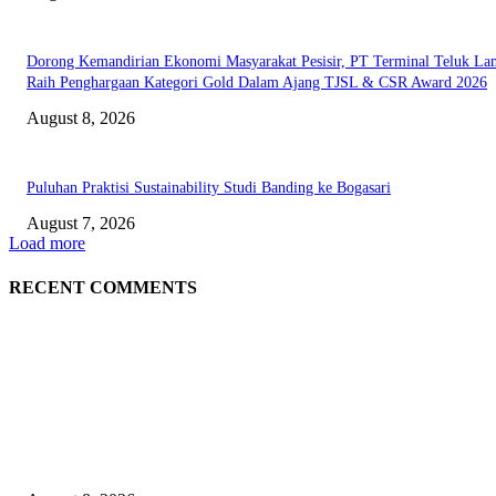
Dorong Kemandirian Ekonomi Masyarakat Pesisir, PT Terminal Teluk L
Raih Penghargaan Kategori Gold Dalam Ajang TJSL & CSR Award 2026
August 8, 2026
Puluhan Praktisi Sustainability Studi Banding ke Bogasari
August 7, 2026
Load more
RECENT COMMENTS
EDITOR PICKS
Hotel Ciputra World Surabaya dan Yayasan Bangun Sehat Indonesiaku Gel
Aksi Sosial Bersama Para Legiun Veteran