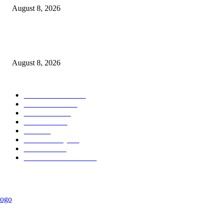
August 8, 2026
Dorong Kemandirian Ekonomi Masyarakat Pesisir, PT Terminal Teluk L
Raih Penghargaan Kategori Gold Dalam Ajang TJSL & CSR Award 2026
August 8, 2026
POPULAR CATEGORY
Ekonomi Bisnis
300
Berita Utama
144
Pendidikan
131
Kilas Hotel
58
Berita
54
Kilas Surabaya
50
Kilas Jatim
31
Politik Pemerintahan
23