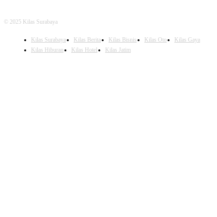
© 2025 Kilas Surabaya
Kilas Surabaya
Kilas Berita
Kilas Bisnis
Kilas Oto
Kilas Gaya
Kilas Hiburan
Kilas Hotel
Kilas Jatim