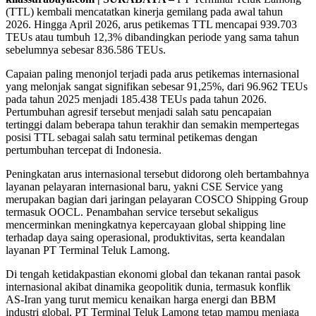
(TTL) kembali mencatatkan kinerja gemilang pada awal tahun
2026. Hingga April 2026, arus petikemas TTL mencapai 939.703
TEUs atau tumbuh 12,3% dibandingkan periode yang sama tahun
sebelumnya sebesar 836.586 TEUs.
Capaian paling menonjol terjadi pada arus petikemas internasional
yang melonjak sangat signifikan sebesar 91,25%, dari 96.962 TEUs
pada tahun 2025 menjadi 185.438 TEUs pada tahun 2026.
Pertumbuhan agresif tersebut menjadi salah satu pencapaian
tertinggi dalam beberapa tahun terakhir dan semakin mempertegas
posisi TTL sebagai salah satu terminal petikemas dengan
pertumbuhan tercepat di Indonesia.
Peningkatan arus internasional tersebut didorong oleh bertambahnya
layanan pelayaran internasional baru, yakni CSE Service yang
merupakan bagian dari jaringan pelayaran COSCO Shipping Group
termasuk OOCL. Penambahan service tersebut sekaligus
mencerminkan meningkatnya kepercayaan global shipping line
terhadap daya saing operasional, produktivitas, serta keandalan
layanan PT Terminal Teluk Lamong.
Di tengah ketidakpastian ekonomi global dan tekanan rantai pasok
internasional akibat dinamika geopolitik dunia, termasuk konflik
AS-Iran yang turut memicu kenaikan harga energi dan BBM
industri global, PT Terminal Teluk Lamong tetap mampu menjaga