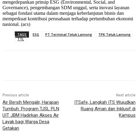
mengedepankan prinsip ESG (Environmental, Social, and
Governance), pengembangan SDM unggul, serta inovasi layanan
sebagai fondasi utama dalam menjaga keberlanjutan bisnis dan
memperkuat kontribusi perusahaan terhadap pertumbuhan ekonomi
nasional. (acs)
TAGS
ESG
PT Terminal Teluk Lamong
TPK Teluk Lamong
TTL
Previous article
Next article
Air Bersih Mengalir, Harapan
ITSafe, Langkah ITS Wujudkan
Tumbuh: Program TJSL PLN
Ruang Aman dan Inklusif di
UIT JBM Hadirkan Akses Air
Kampus
Layak bagi Warga Desa
Getakan