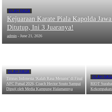
OLAH RAGA
Kejuaraan Karate Piala Kapolda Jaw
Ditutup, Ini 3 Juaranya!
admin
-
June 21, 2026
OLAH RAGA
OLAH RAG
Timnas Indonesia ‘Kalah Rasa Menang’ di Final
AFC Futsal 2026, Coach Hector Souto Sampai
RIOT Surabay
Dipuji oleh Media Kampung Halamannya
Kekompakan d