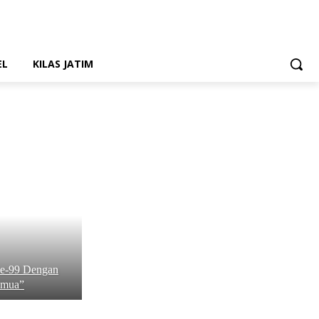
EL
KILAS JATIM
Ke-99 Dengan
emua”