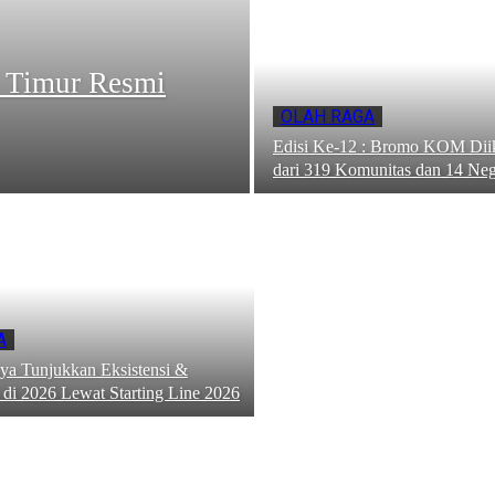
a Timur Resmi
OLAH RAGA
Edisi Ke-12 : Bromo KOM Diiku
dari 319 Komunitas dan 14 Ne
A
a Tunjukkan Eksistensi &
i 2026 Lewat Starting Line 2026