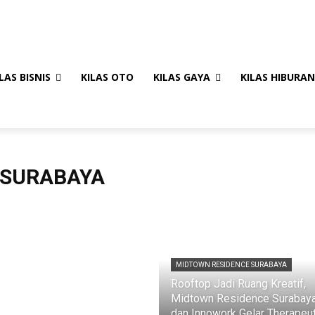
LAS BISNIS
KILAS OTO
KILAS GAYA
KILAS HIBURAN
 SURABAYA
MIDTOWN RESIDENCE SURABAYA
Rooftop Jadi Ruang Kreatif,
Midtown Residence Surabay
dan Innowork Gelar Therapeut