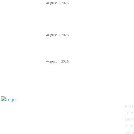
August 7, 2026
KPPU Putuskan Perkara Akuisisi PT MCP Indo
Utama, Tegaskan Pentingnya Kepastian Huku
Dalam Penegakan Persaingan Usaha
August 7, 2026
Unusa Siapkan Redesain Kurikulum untuk Cet
Pembelajar Sejati di Era AI
August 4, 2026
AB
Kila
info
seki
meng
seti