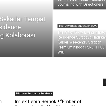
Journaling with Directioners
i Sekadar Tempat
sidence
MIDTOWN RESIDENCE SURABAYA
The Art of Slow Living: Midt
g Kolaborasi
Residence Surabaya Hadirka
“Super Weekend”, Sarapan
Premium hingga Pukul 11.00
WIB
Midtown Residence Surabaya
h
Imlek Lebih Berhoki! “Ember of