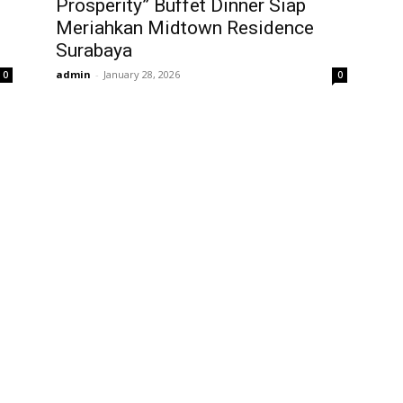
Prosperity” Buffet Dinner Siap
Meriahkan Midtown Residence
Surabaya
admin
-
January 28, 2026
0
0
POPULAR POSTS
P
Profesor ITS Perkuat Telekomunikasi Lewat
E
Pemodelan Gelombang Radio