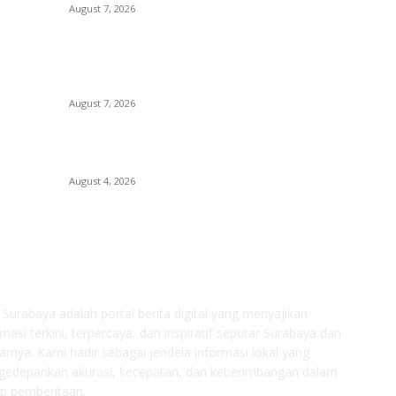
B
August 7, 2026
Pe
KPPU Putuskan Perkara Akuisisi PT MCP Indo
Ki
m
Utama, Tegaskan Pentingnya Kepastian Hukum
Be
Dalam Penegakan Persaingan Usaha
August 7, 2026
Ki
Ki
ak
Unusa Siapkan Redesain Kurikulum untuk Cetak
Pembelajar Sejati di Era AI
Po
August 4, 2026
OUT US
F
s Surabaya adalah portal berita digital yang menyajikan
rmasi terkini, terpercaya, dan inspiratif seputar Surabaya dan
tarnya. Kami hadir sebagai jendela informasi lokal yang
edepankan akurasi, kecepatan, dan keberimbangan dalam
ap pemberitaan.