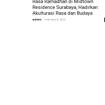
Rasa Ramadhan di Midtown
Residence Surabaya, Hadirkan
Akulturasi Rasa dan Budaya
admin
-
February 8, 2026
EDITOR PICKS
Profesor ITS Perkuat Telekomunikasi Lewat
Pemodelan Gelombang Radio