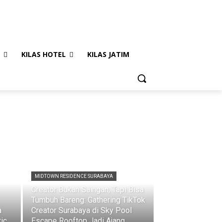
KILAS HOTEL
KILAS JATIM
MIDTOWN RESIDENCE SURABAYA
Creator Bukan Saingan, Tapi Bisa
Tumbuh Bareng: Gathering TikTok
a
Creator Surabaya di Sky Pool
ic
Escape Rooftop Jadi Ajang