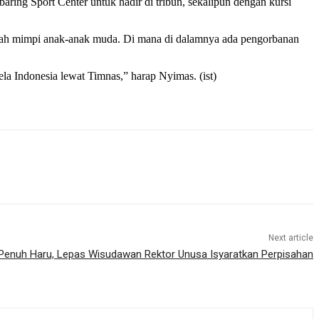
ng Sport Center untuk hadir di tribun, sekalipun dengan kursi
dah mimpi anak-anak muda. Di mana di dalamnya ada pengorbanan
 Indonesia lewat Timnas,” harap Nyimas. (ist)
Next article
Penuh Haru, Lepas Wisudawan Rektor Unusa Isyaratkan Perpisahan