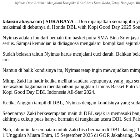
Nyimas Dewi Arimbi : Menjalani Komplikasi dari Atas Kursi Roda, Tetap Berupaya Wu
kilassurabaya.com | SURABAYA –
Doa dipanjatkan seorang ibu y
maksimal di debutnya di Honda DBL with Kopi Good Day 2025 Sou
Nyimas adalah ibu dari pemain tim basket putra SMA Bina Sriwijaya 
serius. Sampai kemudian ia didiagnosa mengalami komplikasi sejuml
Sudah belasan tahun Nyimas harus menjalani cuci darah. Bahkan belak
cm.
Namun di balik kondisinya itu, Nyimas tetap ingin mewujudkan mimp
Mimpi Zaki itu hadir ketika melihat saudara sepupunya, yang juga 
merasakan bagaimana mendapatkan panggilan Timnas Basket Putri U1
Kopi Good Day DBL Indonesia All-Star 2024.
Ketika Anggun tampil di DBL, Nyimas dengan kondisinya yang sudah s
Sebenarnya Zaki berkesempatan main di DBL sejak ia memasuki bang
akhirnya cukup puas hanya bermain di rangkaian acara DBL Seri Pa
Nah, tahun ini kesempatan untuk Zaki bisa bermain di DBL datang
1 Unggulan Muara Enim, 15 September 2025 di GOR Jakabaring, P