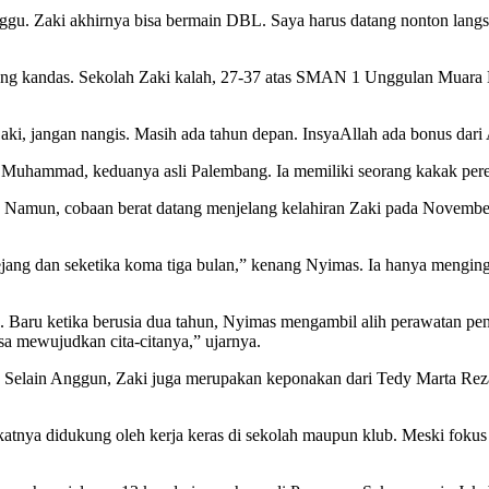
nggu. Zaki akhirnya bisa bermain DBL. Saya harus datang nonton lan
ung kandas. Sekolah Zaki kalah, 27-37 atas SMAN 1 Unggulan Muara 
Zaki, jangan nangis. Masih ada tahun depan. InsyaAllah ada bonus dari
uhammad, keduanya asli Palembang. Ia memiliki seorang kakak perem
. Namun, cobaan berat datang menjelang kelahiran Zaki pada Novembe
 kejang dan seketika koma tiga bulan,” kenang Nyimas. Ia hanya mengin
. Baru ketika berusia dua tahun, Nyimas mengambil alih perawatan penu
isa mewujudkan cita-citanya,” ujarnya.
 Selain Anggun, Zaki juga merupakan keponakan dari Tedy Marta Reza
tnya didukung oleh kerja keras di sekolah maupun klub. Meski fokus pa