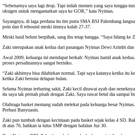
“Sebenarnya saya lagi drop. Tapi inilah momen yang saya tunggu-tu
oksigen untuk mengantarkan saya ke GOR,” kata Nyimas.
Sayangnya, di laga perdana itu tim putra SMA BSI Palembang langs
poin dan 8 rebound meski timnya kalah 27-37.
Meski hasil belum berpihak, sang ibu tetap bangga. “Saya bilang ke 
Zaki merupakan anak kedua dari pasangan Nyimas Dewi Arimbi dan M
Awal 2009, keluarga ini mendapat berkah: Nyimas hamil anak kedua
proses persalinannya sangat berisiko.
“Zaki akhirnya bisa dilahirkan normal. Tapi saya katanya ketika itu
ketika Zaki berusia delapan bulan.
Selama Nyimas terbaring sakit, Zaki kecil dirawat ayah dan neneknya
itu saya tak pernah pisah dengan Zaki. Saya rawat betul dia sampai b
Olahraga basket memang sudah melekat pada keluarga besar Nyimas.
Perbasi Banyuasin.
Zaki pun tumbuh dengan kecintaan pada basket sejak kelas 4 SD. Baka
di atas 70, bahkan ia lulus SMP dengan hafalan Juz 30.