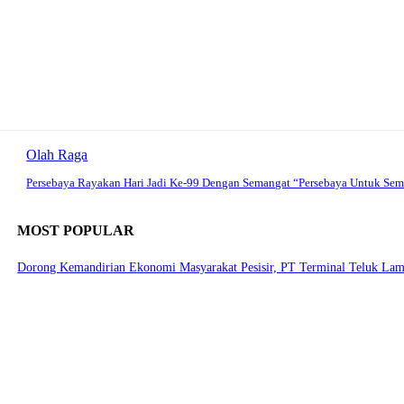
Olah Raga
Persebaya Rayakan Hari Jadi Ke-99 Dengan Semangat “Persebaya Untuk Se
MOST POPULAR
Dorong Kemandirian Ekonomi Masyarakat Pesisir, PT Terminal Teluk L