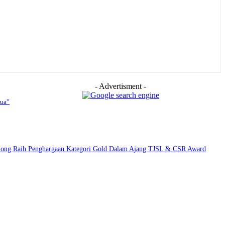
- Advertisment -
mua”
among Raih Penghargaan Kategori Gold Dalam Ajang TJSL & CSR Award