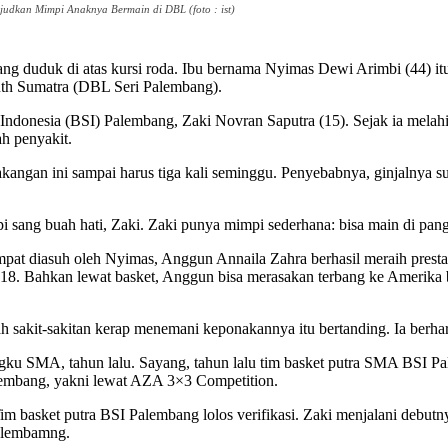
judkan Mimpi Anaknya Bermain di DBL (foto : ist)
ang duduk di atas kursi roda. Ibu bernama Nyimas Dewi Arimbi (44) itu
th Sumatra (DBL Seri Palembang).
Indonesia (BSI) Palembang, Zaki Novran Saputra (15). Sejak ia melah
ah penyakit.
angan ini sampai harus tiga kali seminggu. Penyebabnya, ginjalnya sud
i sang buah hati, Zaki. Zaki punya mimpi sederhana: bisa main di pa
sempat diasuh oleh Nyimas, Anggun Annaila Zahra berhasil meraih pres
8. Bahkan lewat basket, Anggun bisa merasakan terbang ke Amerika 
akit-sakitan kerap menemani keponakannya itu bertanding. Ia berharap,
ku SMA, tahun lalu. Sayang, tahun lalu tim basket putra SMA BSI Pa
lembang, yakni lewat AZA 3×3 Competition.
. Tim basket putra BSI Palembang lolos verifikasi. Zaki menjalani
alembamng.