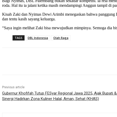
Bagi Nyimas, DBL Palembang bukan sekadar kompetisi. Ia rela menem
roda. Hal itu ia jalani ketika masih mendampingi Anggun tampil di
Kisah Zaki dan Nyimas Dewi Arimbi menegaskan bahwa panggung DB
dan tentu kasih sayang keluarga.
“Saya ingin melihat Zaki bisa mewujudkan mimpinya. Semoga dia bi
TAGS
DBL Indonesia
Olah Raga
Share
Previous article
Gubernur Khofifah Tutup FESyar Regional Jawa 2025, Ajak Bupati & 
Sinergi Hadirkan Zona Kuliner Halal, Aman, Sehat (KHAS)