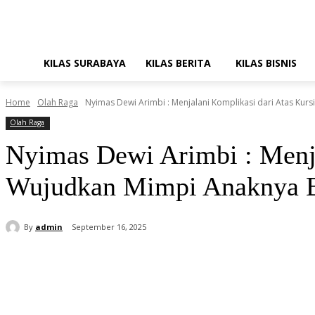
KILAS SURABAYA
KILAS BERITA
KILAS BISNIS
Home
Olah Raga
Nyimas Dewi Arimbi : Menjalani Komplikasi dari Atas Kurs
Olah Raga
Nyimas Dewi Arimbi : Menja
Wujudkan Mimpi Anaknya 
By
admin
September 16, 2025
Share