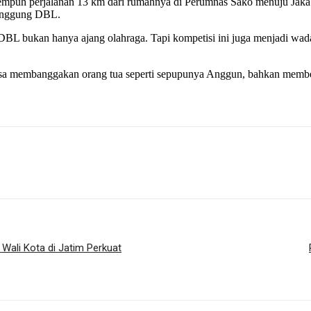
puh perjalanan 13 km dari rumahnya di Perumnas Sako menuju Jakabari
 panggung DBL.
L bukan hanya ajang olahraga. Tapi kompetisi ini juga menjadi wa
sa membanggakan orang tua seperti sepupunya Anggun, bahkan membela
Wali Kota di Jatim Perkuat