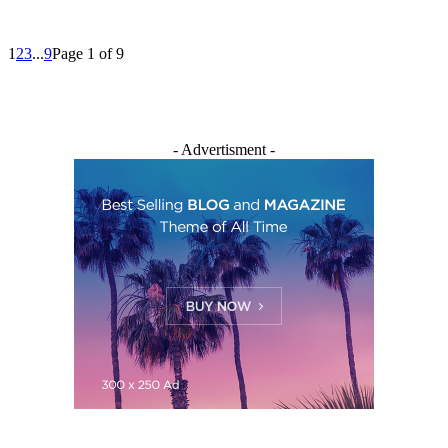
1
2
3
...
9
Page 1 of 9
- Advertisment -