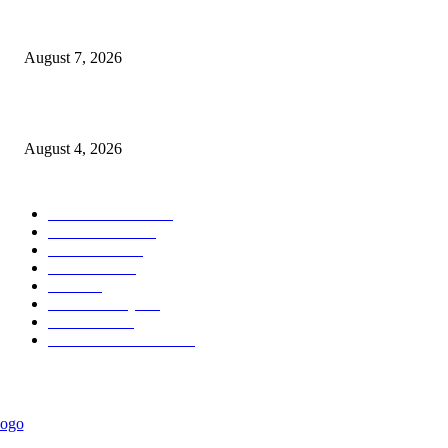
KPPU Putuskan Perkara Akuisisi PT MCP Indo Utama, Tegaskan Penting
Kepastian Hukum Dalam Penegakan Persaingan Usaha
August 7, 2026
Unusa Siapkan Redesain Kurikulum untuk Cetak Pembelajar Sejati di Era 
August 4, 2026
POPULAR CATEGORY
Ekonomi Bisnis
300
Berita Utama
144
Pendidikan
131
Kilas Hotel
57
Berita
54
Kilas Surabaya
50
Kilas Jatim
31
Politik Pemerintahan
23