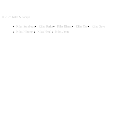
© 2025 Kilas Surabaya
Kilas Surabaya
Kilas Berita
Kilas Bisnis
Kilas Oto
Kilas Gaya
Kilas Hiburan
Kilas Hotel
Kilas Jatim