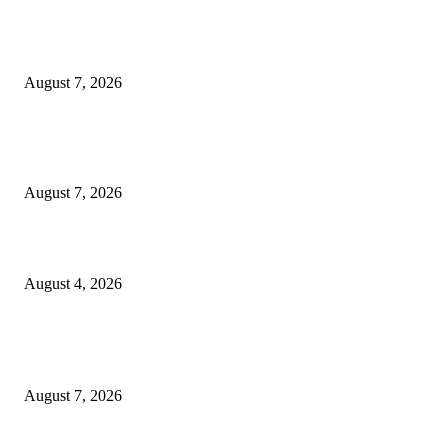
Profesor ITS Perkuat Telekomunikasi Lewat Pemodelan Gelombang Radi
August 7, 2026
KPPU Putuskan Perkara Akuisisi PT MCP Indo Utama, Tegaskan Penting
Kepastian Hukum Dalam Penegakan Persaingan Usaha
August 7, 2026
Unusa Siapkan Redesain Kurikulum untuk Cetak Pembelajar Sejati di Era 
August 4, 2026
POPULAR POSTS
Profesor ITS Perkuat Telekomunikasi Lewat Pemodelan Gelombang Radi
August 7, 2026