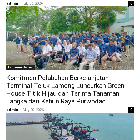
admin
-
July 30, 2026
0
Ekonomi Bisnis
Komitmen Pelabuhan Berkelanjutan :
Terminal Teluk Lamong Luncurkan Green
House Titik Hijau dan Terima Tanaman
Langka dari Kebun Raya Purwodadi
admin
-
May 20, 2026
0