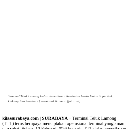
Terminal Teluk Lamong Gelar Pemeriksaan Kesehatan Gratis Untuk Sopir Truk,
Dukung Keselamatan Operasional Terminal (foto : ist)
kilassurabaya.com | SURABAYA –
Terminal Teluk Lamong
(TTL) terus berupaya menciptakan operasional terminal yang aman
dan sehat. Selasa, 10 Februari 2026 kemarin TTL gelar pemeriksaan