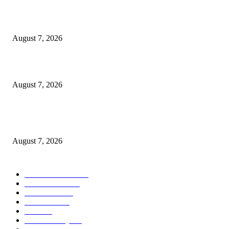
Puluhan Praktisi Sustainability Studi Banding ke Bogasari
August 7, 2026
Profesor ITS Perkuat Telekomunikasi Lewat Pemodelan Gelombang Radi
August 7, 2026
KPPU Putuskan Perkara Akuisisi PT MCP Indo Utama, Tegaskan Penting
Kepastian Hukum Dalam Penegakan Persaingan Usaha
August 7, 2026
POPULAR CATEGORY
Ekonomi Bisnis
300
Berita Utama
144
Pendidikan
131
Kilas Hotel
57
Berita
54
Kilas Surabaya
50