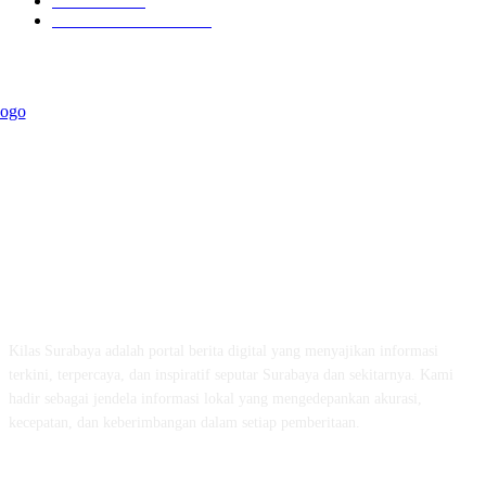
Kilas Jatim
31
Politik Pemerintahan
23
ABOUT US
Kilas Surabaya adalah portal berita digital yang menyajikan informasi
terkini, terpercaya, dan inspiratif seputar Surabaya dan sekitarnya. Kami
hadir sebagai jendela informasi lokal yang mengedepankan akurasi,
kecepatan, dan keberimbangan dalam setiap pemberitaan.