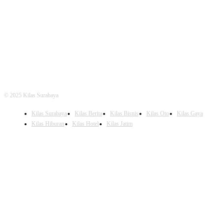
FOLLOW US
© 2025 Kilas Surabaya
Kilas Surabaya
Kilas Berita
Kilas Bisnis
Kilas Oto
Kilas Gaya
Kilas Hiburan
Kilas Hotel
Kilas Jatim