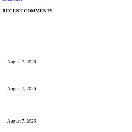
RECENT COMMENTS
EDITOR PICKS
Puluhan Praktisi Sustainability Studi Banding ke Bogasari
August 7, 2026
Profesor ITS Perkuat Telekomunikasi Lewat Pemodelan Gelombang Radi
August 7, 2026
KPPU Putuskan Perkara Akuisisi PT MCP Indo Utama, Tegaskan Penting
Kepastian Hukum Dalam Penegakan Persaingan Usaha
August 7, 2026
POPULAR POSTS