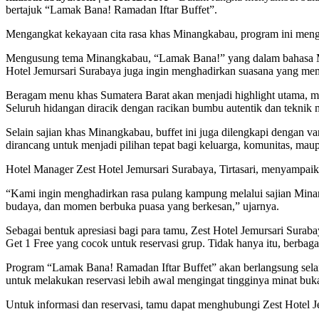
bertajuk “Lamak Bana! Ramadan Iftar Buffet”.
Mengangkat kekayaan cita rasa khas Minangkabau, program ini meng
Mengusung tema Minangkabau, “Lamak Bana!” yang dalam bahasa Minang
Hotel Jemursari Surabaya juga ingin menghadirkan suasana yang me
Beragam menu khas Sumatera Barat akan menjadi highlight utama, mul
Seluruh hidangan diracik dengan racikan bumbu autentik dan teknik m
Selain sajian khas Minangkabau, buffet ini juga dilengkapi dengan v
dirancang untuk menjadi pilihan tepat bagi keluarga, komunitas, ma
Hotel Manager Zest Hotel Jemursari Surabaya, Tirtasari, menyamp
“Kami ingin menghadirkan rasa pulang kampung melalui sajian Minan
budaya, dan momen berbuka puasa yang berkesan,” ujarnya.
Sebagai bentuk apresiasi bagi para tamu, Zest Hotel Jemursari Sura
Get 1 Free yang cocok untuk reservasi grup. Tidak hanya itu, berbag
Program “Lamak Bana! Ramadan Iftar Buffet” akan berlangsung selam
untuk melakukan reservasi lebih awal mengingat tingginya minat buk
Untuk informasi dan reservasi, tamu dapat menghubungi Zest Hotel Je