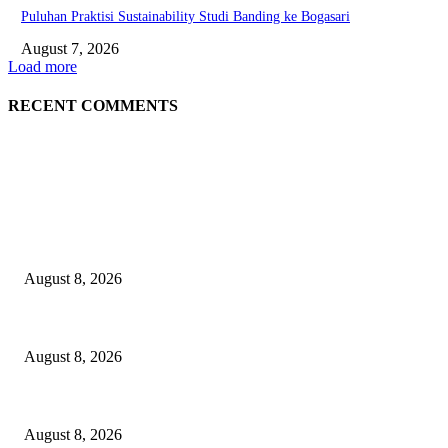
Puluhan Praktisi Sustainability Studi Banding ke Bogasari
August 7, 2026
Load more
RECENT COMMENTS
EDITOR PICKS
Hotel Ciputra World Surabaya dan Yayasan Bangun Sehat Indonesiaku Gela
August 8, 2026
Perkuat Tata Kelola Ketenagakerjaan, Solusi Bangun Indonesia Gandeng 
August 8, 2026
Dorong Kemandirian Ekonomi Masyarakat Pesisir, PT Terminal Teluk L
August 8, 2026