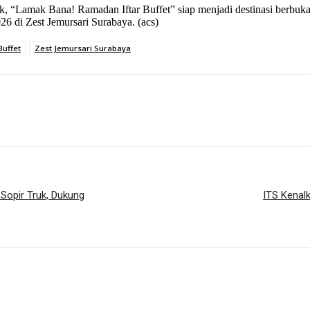
ik, “Lamak Bana! Ramadan Iftar Buffet” siap menjadi destinasi berbuk
6 di Zest Jemursari Surabaya. (acs)
Buffet
Zest Jemursari Surabaya
Sopir Truk, Dukung
ITS Kena