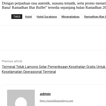
Dengan perpaduan rasa autentik, suasana tematik, serta promo menar
Bana! Ramadhan Iftar Buffet” tersedia sepanjang bulan Ramadhan 202
TAGS
Hotel
Hotel Surabaya
Minangkabau
Ramadhan Iftar 
Share
Previous article
Terminal Teluk Lamong Gelar Pemeriksaan Kesehatan Gratis Untuk 
Keselamatan Operasional Terminal
admin
https://www.kilassurabaya.com