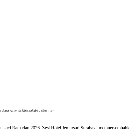
 Rasa Autentik Minangkabau (foto : is)
 suci Ramadan 2026, Zest Hotel Jemursari Surabaya mempersembahk