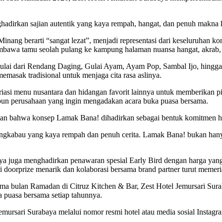
hadirkan sajian autentik yang kaya rempah, hangat, dan penuh makna
 berarti “sangat lezat”, menjadi representasi dari keseluruhan kons
mbawa tamu seolah pulang ke kampung halaman nuansa hangat, akrab, 
ai dari Rendang Daging, Gulai Ayam, Ayam Pop, Sambal Ijo, hingga ane
emasak tradisional untuk menjaga cita rasa aslinya.
ariasi menu nusantara dan hidangan favorit lainnya untuk memberikan 
upun perusahaan yang ingin mengadakan acara buka puasa bersama.
aikan bahwa konsep Lamak Bana! dihadirkan sebagai bentuk komitmen 
gkabau yang kaya rempah dan penuh cerita. Lamak Bana! bukan hanya 
baya juga menghadirkan penawaran spesial Early Bird dengan harga yan
ai doorprize menarik dan kolaborasi bersama brand partner turut meme
a bulan Ramadan di Citruz Kitchen & Bar, Zest Hotel Jemursari Surab
a puasa bersama setiap tahunnya.
mursari Surabaya melalui nomor resmi hotel atau media sosial Instagr