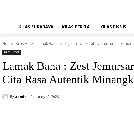
KILAS SURABAYA
KILAS BERITA
KILAS BISNIS
Home
Kilas Hotel
Lamak Bana : Zest Jemursari Surabaya Luncurkan Ramadhan
Kilas Hotel
Lamak Bana : Zest Jemursar
Cita Rasa Autentik Minang
By
admin
February 12, 2026
Share