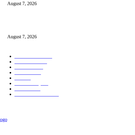
August 7, 2026
KPPU Putuskan Perkara Akuisisi PT MCP Indo Utama, Tegaskan Penting
Kepastian Hukum Dalam Penegakan Persaingan Usaha
August 7, 2026
POPULAR CATEGORY
Ekonomi Bisnis
300
Berita Utama
144
Pendidikan
131
Kilas Hotel
57
Berita
54
Kilas Surabaya
50
Kilas Jatim
31
Politik Pemerintahan
23