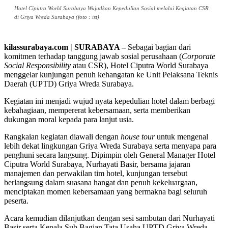
Hotel Ciputra World Surabaya Wujudkan Kepedulian Sosial melalui Kegiatan CSR
di Griya Wreda Surabaya (foto : ist)
kilassurabaya.com | SURABAYA –
Sebagai bagian dari
komitmen terhadap tanggung jawab sosial perusahaan (
Corporate
Social Responsibility
atau CSR), Hotel Ciputra World Surabaya
menggelar kunjungan penuh kehangatan ke Unit Pelaksana Teknis
Daerah (UPTD) Griya Wreda Surabaya.
Kegiatan ini menjadi wujud nyata kepedulian hotel dalam berbagi
kebahagiaan, mempererat kebersamaan, serta memberikan
dukungan moral kepada para lanjut usia.
Rangkaian kegiatan diawali dengan
house tour
untuk mengenal
lebih dekat lingkungan Griya Wreda Surabaya serta menyapa para
penghuni secara langsung. Dipimpin oleh General Manager Hotel
Ciputra World Surabaya, Nurhayati Basir, bersama jajaran
manajemen dan perwakilan tim hotel, kunjungan tersebut
berlangsung dalam suasana hangat dan penuh kekeluargaan,
menciptakan momen kebersamaan yang bermakna bagi seluruh
peserta.
Acara kemudian dilanjutkan dengan sesi sambutan dari Nurhayati
Basir serta Kepala Sub Bagian Tata Usaha UPTD Griya Wreda