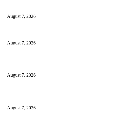
Puluhan Praktisi Sustainability Studi Banding ke Bogasari
August 7, 2026
Profesor ITS Perkuat Telekomunikasi Lewat Pemodelan Gelombang Radi
August 7, 2026
KPPU Putuskan Perkara Akuisisi PT MCP Indo Utama, Tegaskan Penting
Kepastian Hukum Dalam Penegakan Persaingan Usaha
August 7, 2026
POPULAR POSTS
Puluhan Praktisi Sustainability Studi Banding ke Bogasari
August 7, 2026
Profesor ITS Perkuat Telekomunikasi Lewat Pemodelan Gelombang Radi