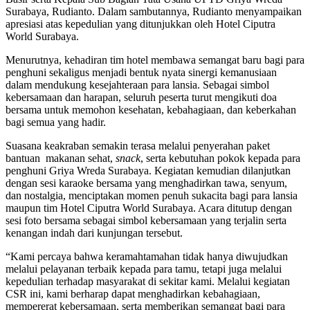
Surabaya, Rudianto. Dalam sambutannya, Rudianto menyampaikan
apresiasi atas kepedulian yang ditunjukkan oleh Hotel Ciputra
World Surabaya.
Menurutnya, kehadiran tim hotel membawa semangat baru bagi para
penghuni sekaligus menjadi bentuk nyata sinergi kemanusiaan
dalam mendukung kesejahteraan para lansia. Sebagai simbol
kebersamaan dan harapan, seluruh peserta turut mengikuti doa
bersama untuk memohon kesehatan, kebahagiaan, dan keberkahan
bagi semua yang hadir.
Suasana keakraban semakin terasa melalui penyerahan paket
bantuan makanan sehat,
snack
, serta kebutuhan pokok kepada para
penghuni Griya Wreda Surabaya. Kegiatan kemudian dilanjutkan
dengan sesi karaoke bersama yang menghadirkan tawa, senyum,
dan nostalgia, menciptakan momen penuh sukacita bagi para lansia
maupun tim Hotel Ciputra World Surabaya. Acara ditutup dengan
sesi foto bersama sebagai simbol kebersamaan yang terjalin serta
kenangan indah dari kunjungan tersebut.
“Kami percaya bahwa keramahtamahan tidak hanya diwujudkan
melalui pelayanan terbaik kepada para tamu, tetapi juga melalui
kepedulian terhadap masyarakat di sekitar kami. Melalui kegiatan
CSR ini, kami berharap dapat menghadirkan kebahagiaan,
mempererat kebersamaan, serta memberikan semangat bagi para