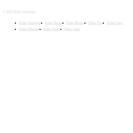
© 2025 Kilas Surabaya
Kilas Surabaya
Kilas Berita
Kilas Bisnis
Kilas Oto
Kilas Gaya
Kilas Hiburan
Kilas Hotel
Kilas Jatim