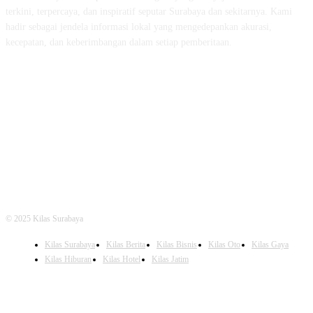
terkini, terpercaya, dan inspiratif seputar Surabaya dan sekitarnya. Kami
hadir sebagai jendela informasi lokal yang mengedepankan akurasi,
kecepatan, dan keberimbangan dalam setiap pemberitaan.
FOLLOW US
© 2025 Kilas Surabaya
Kilas Surabaya
Kilas Berita
Kilas Bisnis
Kilas Oto
Kilas Gaya
Kilas Hiburan
Kilas Hotel
Kilas Jatim