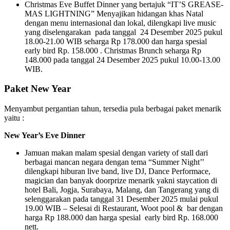
Christmas Eve Buffet Dinner yang bertajuk “IT’S GREASE-
MAS LIGHTNING” Menyajikan hidangan khas Natal
dengan menu internasional dan lokal, dilengkapi live music
yang diselengarakan pada tanggal 24 Desember 2025 pukul
18.00-21.00 WIB seharga Rp 178.000 dan harga spesial
early bird Rp. 158.000 . Christmas Brunch seharga Rp
148.000 pada tanggal 24 Desember 2025 pukul 10.00-13.00
WIB.
Paket New Year
Menyambut pergantian tahun, tersedia pula berbagai paket menarik
yaitu :
New Year’s Eve Dinner
Jamuan makan malam spesial dengan variety of stall dari
berbagai mancan negara dengan tema “Summer Night’’
dilengkapi hiburan live band, live DJ, Dance Performace,
magician dan banyak doorprize menarik yakni staycation di
hotel Bali, Jogja, Surabaya, Malang, dan Tangerang yang di
selenggarakan pada tanggal 31 Desember 2025 mulai pukul
19.00 WIB – Selesai di Restaurant, Woot pool & bar dengan
harga Rp 188.000 dan harga spesial early bird Rp. 168.000
nett.