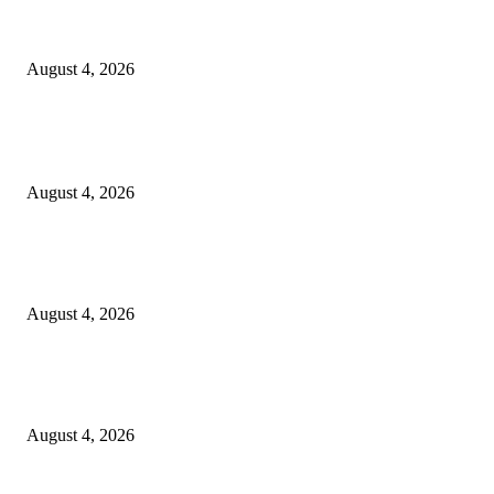
Prime Plaza Bangun Hotel di Batu, Yusak Anshori Yakin Masa Depan Indus
Pariwisata Indonesia
August 4, 2026
POPULAR POSTS
Unusa Siapkan Redesain Kurikulum untuk Cetak Pembelajar Sejati di Era 
August 4, 2026
PT Terminal Teluk Lamong Perkuat Kapasitas TPK Nilam Melalui Penam
E-RTG Ramah Lingkungan
August 4, 2026
Prime Plaza Bangun Hotel di Batu, Yusak Anshori Yakin Masa Depan Indus
Pariwisata Indonesia
August 4, 2026
POPULAR CATEGORY