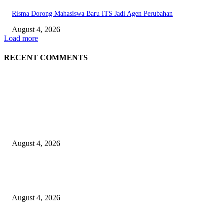
Risma Dorong Mahasiswa Baru ITS Jadi Agen Perubahan
August 4, 2026
Load more
RECENT COMMENTS
EDITOR PICKS
Unusa Siapkan Redesain Kurikulum untuk Cetak Pembelajar Sejati di Era 
August 4, 2026
PT Terminal Teluk Lamong Perkuat Kapasitas TPK Nilam Melalui Penam
E-RTG Ramah Lingkungan
August 4, 2026