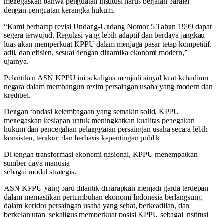
menegaskan bahwa penguatan institusi harus berjalan paralel
dengan penguatan kerangka hukum.
“Kami berharap revisi Undang-Undang Nomor 5 Tahun 1999 dapat
segera terwujud. Regulasi yang lebih adaptif dan berdaya jangkau
luas akan memperkuat KPPU dalam menjaga pasar tetap kompetitif,
adil, dan efisien, sesuai dengan dinamika ekonomi modern,”
ujarnya.
Pelantikan ASN KPPU ini sekaligus menjadi sinyal kuat kehadiran
negara dalam membangun rezim persaingan usaha yang modern dan
kredibel.
Dengan fondasi kelembagaan yang semakin solid, KPPU
menegaskan kesiapan untuk meningkatkan kualitas penegakan
hukum dan pencegahan pelanggaran persaingan usaha secara lebih
konsisten, terukur, dan berbasis kepentingan publik.
Di tengah transformasi ekonomi nasional, KPPU menempatkan
sumber daya manusia
sebagai modal strategis.
ASN KPPU yang baru dilantik diharapkan menjadi garda terdepan
dalam memastikan pertumbuhan ekonomi Indonesia berlangsung
dalam koridor persaingan usaha yang sehat, berkeadilan, dan
berkelanjutan, sekaligus memperkuat posisi KPPU sebagai institusi