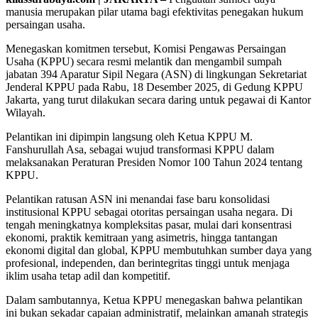
manusia merupakan pilar utama bagi efektivitas penegakan hukum
persaingan usaha.
Menegaskan komitmen tersebut, Komisi Pengawas Persaingan
Usaha (KPPU) secara resmi melantik dan mengambil sumpah
jabatan 394 Aparatur Sipil Negara (ASN) di lingkungan Sekretariat
Jenderal KPPU pada Rabu, 18 Desember 2025, di Gedung KPPU
Jakarta, yang turut dilakukan secara daring untuk pegawai di Kantor
Wilayah.
Pelantikan ini dipimpin langsung oleh Ketua KPPU M.
Fanshurullah Asa, sebagai wujud transformasi KPPU dalam
melaksanakan Peraturan Presiden Nomor 100 Tahun 2024 tentang
KPPU.
Pelantikan ratusan ASN ini menandai fase baru konsolidasi
institusional KPPU sebagai otoritas persaingan usaha negara. Di
tengah meningkatnya kompleksitas pasar, mulai dari konsentrasi
ekonomi, praktik kemitraan yang asimetris, hingga tantangan
ekonomi digital dan global, KPPU membutuhkan sumber daya yang
profesional, independen, dan berintegritas tinggi untuk menjaga
iklim usaha tetap adil dan kompetitif.
Dalam sambutannya, Ketua KPPU menegaskan bahwa pelantikan
ini bukan sekadar capaian administratif, melainkan amanah strategis