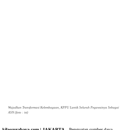
Wujudkan Transformasi Kelembagaan, KPPU Lantik Seluruh Pegawainya Sebagai
ASN (foto : ist)
kilassurabaya.com | JAKARTA –
Penguatan sumber daya