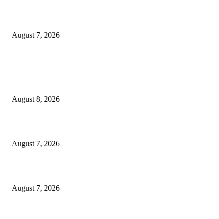
Profesor ITS Perkuat Telekomunikasi Lewat Pemodelan Gelombang Radi
August 7, 2026
POPULAR POSTS
Dorong Kemandirian Ekonomi Masyarakat Pesisir, PT Terminal Teluk L
Raih Penghargaan Kategori Gold Dalam Ajang TJSL & CSR Award 2026
August 8, 2026
Puluhan Praktisi Sustainability Studi Banding ke Bogasari
August 7, 2026
Profesor ITS Perkuat Telekomunikasi Lewat Pemodelan Gelombang Radi
August 7, 2026
POPULAR CATEGORY