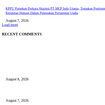
KPPU Putuskan Perkara Akuisisi PT MCP Indo Utama, Tegaskan Penting
Kepastian Hukum Dalam Penegakan Persaingan Usaha
August 7, 2026
Load more
RECENT COMMENTS
EDITOR PICKS
Dorong Kemandirian Ekonomi Masyarakat Pesisir, PT Terminal Teluk L
Raih Penghargaan Kategori Gold Dalam Ajang TJSL & CSR Award 2026
August 8, 2026
Puluhan Praktisi Sustainability Studi Banding ke Bogasari
August 7, 2026