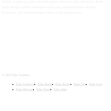
terkini, terpercaya, dan inspiratif seputar Surabaya dan sekitarnya. Kami
hadir sebagai jendela informasi lokal yang mengedepankan akurasi,
kecepatan, dan keberimbangan dalam setiap pemberitaan.
FOLLOW US
© 2025 Kilas Surabaya
Kilas Surabaya
Kilas Berita
Kilas Bisnis
Kilas Oto
Kilas Gaya
Kilas Hiburan
Kilas Hotel
Kilas Jatim