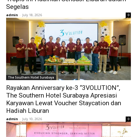
Segelas
admin
-
July 18, 2026
0
The Southern Hotel Surabaya
Rayakan Anniversary ke-3 “3VOLUTION”,
The Southern Hotel Surabaya Apresiasi
Karyawan Lewat Voucher Staycation dan
Hadiah Liburan
admin
-
July 10, 2026
0