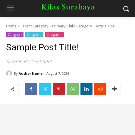
Home
Parent Category
Primary/Child Category
Article Title ...
Category I
Category II
Category III
Sample Post Title!
Sample Post Subtitle!
By
Author Name
August 7, 2026