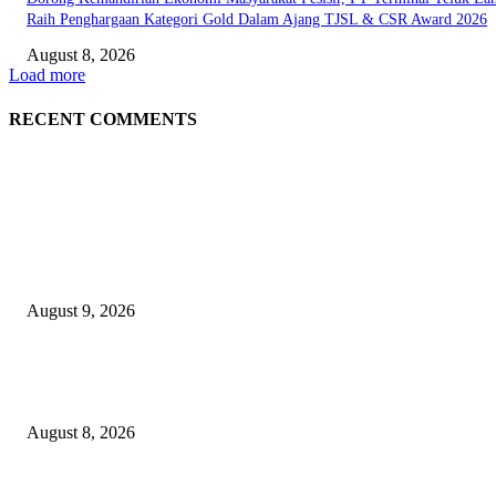
Raih Penghargaan Kategori Gold Dalam Ajang TJSL & CSR Award 2026
August 8, 2026
Load more
RECENT COMMENTS
EDITOR PICKS
Arus Peti Kemas TPS Tetap Menunjukkan Tren Positif Pada Bulan Juli 20
August 9, 2026
Hotel Ciputra World Surabaya dan Yayasan Bangun Sehat Indonesiaku Gel
Aksi Sosial Bersama Para Legiun Veteran
August 8, 2026