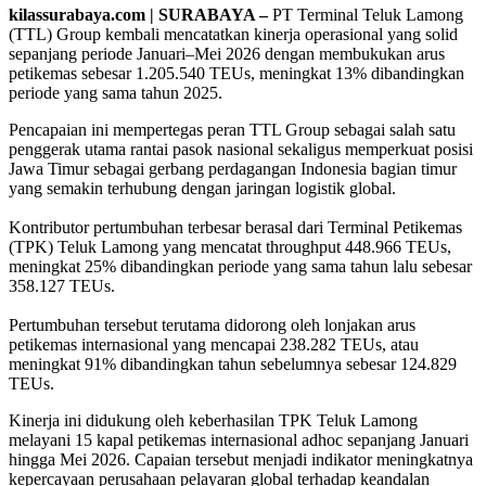
kilassurabaya.com | SURABAYA –
PT Terminal Teluk Lamong
(TTL) Group kembali mencatatkan kinerja operasional yang solid
sepanjang periode Januari–Mei 2026 dengan membukukan arus
petikemas sebesar 1.205.540 TEUs, meningkat 13% dibandingkan
periode yang sama tahun 2025.
Pencapaian ini mempertegas peran TTL Group sebagai salah satu
penggerak utama rantai pasok nasional sekaligus memperkuat posisi
Jawa Timur sebagai gerbang perdagangan Indonesia bagian timur
yang semakin terhubung dengan jaringan logistik global.
Kontributor pertumbuhan terbesar berasal dari Terminal Petikemas
(TPK) Teluk Lamong yang mencatat throughput 448.966 TEUs,
meningkat 25% dibandingkan periode yang sama tahun lalu sebesar
358.127 TEUs.
Pertumbuhan tersebut terutama didorong oleh lonjakan arus
petikemas internasional yang mencapai 238.282 TEUs, atau
meningkat 91% dibandingkan tahun sebelumnya sebesar 124.829
TEUs.
Kinerja ini didukung oleh keberhasilan TPK Teluk Lamong
melayani 15 kapal petikemas internasional adhoc sepanjang Januari
hingga Mei 2026. Capaian tersebut menjadi indikator meningkatnya
kepercayaan perusahaan pelayaran global terhadap keandalan