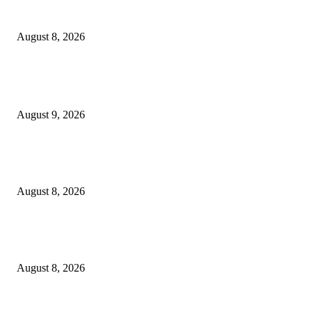
Perkuat Tata Kelola Ketenagakerjaan, Solusi Bangun Indonesia Gandeng
Kemnaker Tingkatkan Kepatuhan Mitra Kontraktor
August 8, 2026
POPULAR POSTS
Arus Peti Kemas TPS Tetap Menunjukkan Tren Positif Pada Bulan Juli 20
August 9, 2026
Hotel Ciputra World Surabaya dan Yayasan Bangun Sehat Indonesiaku Gel
Aksi Sosial Bersama Para Legiun Veteran
August 8, 2026
Perkuat Tata Kelola Ketenagakerjaan, Solusi Bangun Indonesia Gandeng
Kemnaker Tingkatkan Kepatuhan Mitra Kontraktor
August 8, 2026
POPULAR CATEGORY