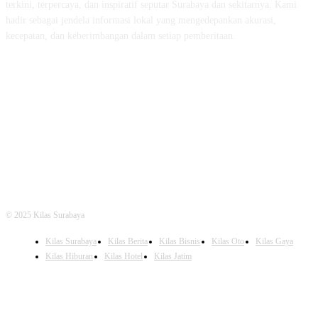
terkini, terpercaya, dan inspiratif seputar Surabaya dan sekitarnya. Kami
hadir sebagai jendela informasi lokal yang mengedepankan akurasi,
kecepatan, dan keberimbangan dalam setiap pemberitaan.
FOLLOW US
© 2025 Kilas Surabaya
Kilas Surabaya
Kilas Berita
Kilas Bisnis
Kilas Oto
Kilas Gaya
Kilas Hiburan
Kilas Hotel
Kilas Jatim