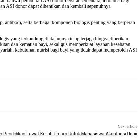
kan bahwa pemberian ASI donor bersifat sementara, terutama bagi
ian ASI donor dapat dihentikan dan kembali sepenuhnya
 antibodi, serta berbagai komponen biologis penting yang berperan
logis yang terkandung di dalamnya tetap terjaga hingga diberikan
kitan dan kematian bayi, sekaligus memperkuat layanan kesehatan
yariah, kebutuhan nutrisi bagi bayi yang tidak dapat memperoleh ASI
Next article
 Pendidikan Lewat Kuliah Umum Untuk Mahasiswa Akuntansi Unair