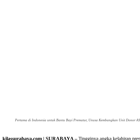
Pertama di Indonesia untuk Bantu Bayi Prematur, Unusa Kembangkan Unit Donor ASI B
kilassurabaya.com | SURABAYA –
Tingginya angka kelahiran pre