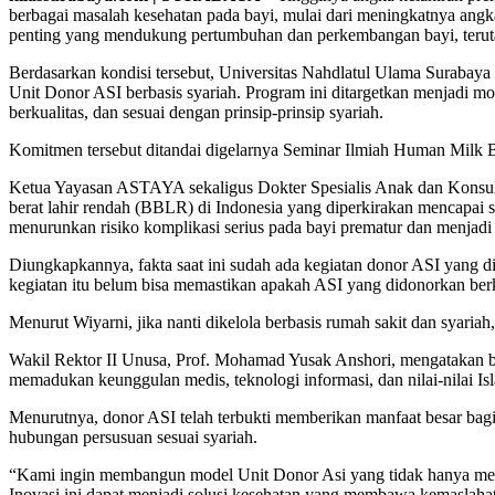
berbagai masalah kesehatan pada bayi, mulai dari meningkatnya angka
penting yang mendukung pertumbuhan dan perkembangan bayi, teruta
Berdasarkan kondisi tersebut, Universitas Nahdlatul Ulama Suraba
Unit Donor ASI berbasis syariah. Program ini ditargetkan menjadi 
berkualitas, dan sesuai dengan prinsip-prinsip syariah.
Komitmen tersebut ditandai digelarnya Seminar Ilmiah Human Milk B
Ketua Yayasan ASTAYA sekaligus Dokter Spesialis Anak dan Konsultan
berat lahir rendah (BBLR) di Indonesia yang diperkirakan mencapai 
menurunkan risiko komplikasi serius pada bayi prematur dan menjadi p
Diungkapkannya, fakta saat ini sudah ada kegiatan donor ASI yang di
kegiatan itu belum bisa memastikan apakah ASI yang didonorkan berku
Menurut Wiyarni, jika nanti dikelola berbasis rumah sakit dan syari
Wakil Rektor II Unusa, Prof. Mohamad Yusak Anshori, mengatakan 
memadukan keunggulan medis, teknologi informasi, dan nilai-nilai Is
Menurutnya, donor ASI telah terbukti memberikan manfaat besar bagi
hubungan persusuan sesuai syariah.
“Kami ingin membangun model Unit Donor Asi yang tidak hanya memenu
Inovasi ini dapat menjadi solusi kesehatan yang membawa kemaslahat