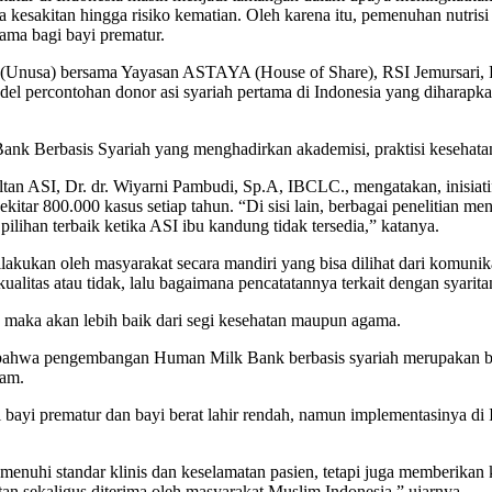
 kesakitan hingga risiko kematian. Oleh karena itu, pemenuhan nutrisi 
ma bagi bayi prematur.
ya (Unusa) bersama Yayasan ASTAYA (House of Share), RSI Jemursari
model percontohan donor asi syariah pertama di Indonesia yang dihara
ank Berbasis Syariah yang menghadirkan akademisi, praktisi kesehata
 ASI, Dr. dr. Wiyarni Pambudi, Sp.A, IBCLC., mengatakan, inisiatif i
sekitar 800.000 kasus setiap tahun. “Di sisi lain, berbagai penelit
ilihan terbaik ketika ASI ibu kandung tidak tersedia,” katanya.
lakukan oleh masyarakat secara mandiri yang bisa dilihat dari komuni
alitas atau tidak, lalu bagaimana pencatatannya terkait dengan syarit
ah, maka akan lebih baik dari segi kesehatan maupun agama.
bahwa pengembangan Human Milk Bank berbasis syariah merupakan be
lam.
 bayi prematur dan bayi berat lahir rendah, namun implementasinya d
hi standar klinis dan keselamatan pasien, tetapi juga memberikan ke
an sekaligus diterima oleh masyarakat Muslim Indonesia,” ujarnya.