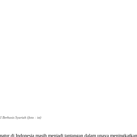
erbasis Syariah (foto : ist)
matur di Indonesia masih menjadi tantangan dalam upaya meningkatkan 