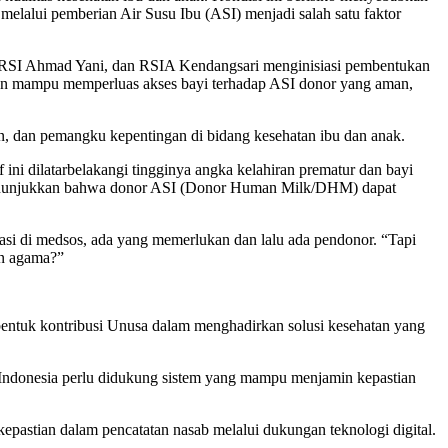
melalui pemberian Air Susu Ibu (ASI) menjadi salah satu faktor
, RSI Ahmad Yani, dan RSIA Kendangsari menginisiasi pembentukan
pkan mampu memperluas akses bayi terhadap ASI donor yang aman,
n, dan pemangku kepentingan di bidang kesehatan ibu dan anak.
ni dilatarbelakangi tingginya angka kelahiran prematur dan bayi
ian menunjukkan bahwa donor ASI (Donor Human Milk/DHM) dapat
kasi di medsos, ada yang memerlukan dan lalu ada pendonor. “Tapi
an agama?”
ntuk kontribusi Unusa dalam menghadirkan solusi kesehatan yang
i Indonesia perlu didukung sistem yang mampu menjamin kepastian
pastian dalam pencatatan nasab melalui dukungan teknologi digital.