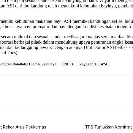
s dan disimpan sesuai standar keamanan yang berlaku. Wiyarni menegas
kan ASI dari ibu kandung telah mencukupi kebutuhan bayinya, pember
nuhi kebutuhan makanan bayi. ASI memiliki kandungan sel-sel hidup,
hususnya bayi prematur dan bayi dengan kondisi kesehatan tertentu.
cara optimal dan sesuai standar medis agar kualitas serta manfaat bio
olaborasi berbagai pihak dalam mendukung upaya penurunan angka kesa
ional dan bertanggung jawab. Dengan adanya Unit Donor ASI berbasis s
al. (acs)
versitas Nahdlatul Ulama Surabaya
UNUSA
Yayasan ASTAYA
t Rekor Arus Petikemas
TPS Tunjukkan Komitmen