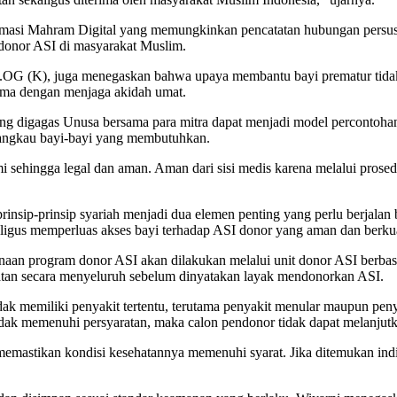
ormasi Mahram Digital yang memungkinkan pencatatan hubungan persus
 donor ASI di masyarakat Muslim.
.OG (K), juga menegaskan bahwa upaya membantu bayi prematur tidak
ama dengan menjaga akidah umat.
ang digagas Unusa bersama para mitra dapat menjadi model percontohan
njangkau bayi-bayi yang membutuhkan.
 sehingga legal dan aman. Aman dari sisi medis karena melalui prosedu
insip-prinsip syariah menjadi dua elemen penting yang perlu berjalan
ligus memperluas akses bayi terhadap ASI donor yang aman dan berkua
naan program donor ASI akan dilakukan melalui unit donor ASI berbasi
tan secara menyeluruh sebelum dinyatakan layak mendonorkan ASI.
k memiliki penyakit tertentu, terutama penyakit menular maupun penyak
tidak memenuhi persyaratan, maka calon pendonor tidak dapat melanjut
memastikan kondisi kesehatannya memenuhi syarat. Jika ditemukan indik