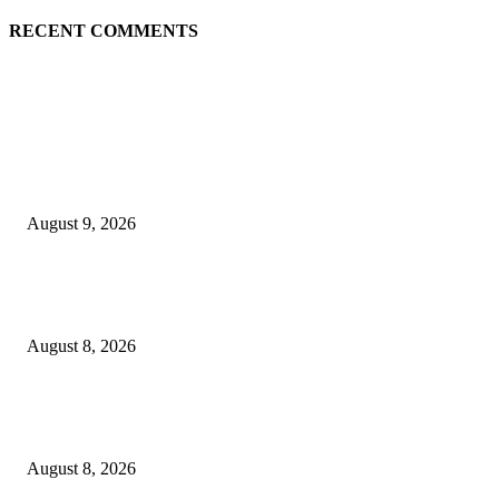
RECENT COMMENTS
EDITOR PICKS
Arus Peti Kemas TPS Tetap Menunjukkan Tren Positif Pada Bulan Juli 20
August 9, 2026
Hotel Ciputra World Surabaya dan Yayasan Bangun Sehat Indonesiaku Gel
Aksi Sosial Bersama Para Legiun Veteran
August 8, 2026
Perkuat Tata Kelola Ketenagakerjaan, Solusi Bangun Indonesia Gandeng
Kemnaker Tingkatkan Kepatuhan Mitra Kontraktor
August 8, 2026
POPULAR POSTS