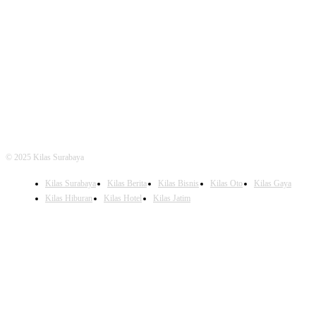
FOLLOW US
© 2025 Kilas Surabaya
Kilas Surabaya
Kilas Berita
Kilas Bisnis
Kilas Oto
Kilas Gaya
Kilas Hiburan
Kilas Hotel
Kilas Jatim