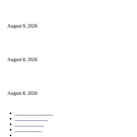
Arus Peti Kemas TPS Tetap Menunjukkan Tren Positif Pada Bulan Juli 20
August 9, 2026
Hotel Ciputra World Surabaya dan Yayasan Bangun Sehat Indonesiaku Gel
Aksi Sosial Bersama Para Legiun Veteran
August 8, 2026
Perkuat Tata Kelola Ketenagakerjaan, Solusi Bangun Indonesia Gandeng
Kemnaker Tingkatkan Kepatuhan Mitra Kontraktor
August 8, 2026
POPULAR CATEGORY
Ekonomi Bisnis
300
Berita Utama
144
Pendidikan
131
Kilas Hotel
58
Berita
54