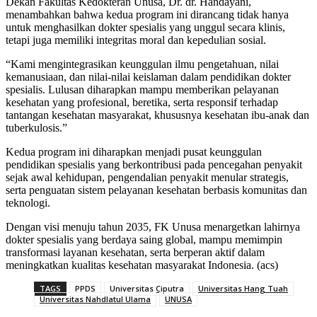
Dekan Fakultas Kedokteran Unusa, Dr. dr. Handayani,
menambahkan bahwa kedua program ini dirancang tidak hanya
untuk menghasilkan dokter spesialis yang unggul secara klinis,
tetapi juga memiliki integritas moral dan kepedulian sosial.
“Kami mengintegrasikan keunggulan ilmu pengetahuan, nilai
kemanusiaan, dan nilai-nilai keislaman dalam pendidikan dokter
spesialis. Lulusan diharapkan mampu memberikan pelayanan
kesehatan yang profesional, beretika, serta responsif terhadap
tantangan kesehatan masyarakat, khususnya kesehatan ibu-anak dan
tuberkulosis.”
Kedua program ini diharapkan menjadi pusat keunggulan
pendidikan spesialis yang berkontribusi pada pencegahan penyakit
sejak awal kehidupan, pengendalian penyakit menular strategis,
serta penguatan sistem pelayanan kesehatan berbasis komunitas dan
teknologi.
Dengan visi menuju tahun 2035, FK Unusa menargetkan lahirnya
dokter spesialis yang berdaya saing global, mampu memimpin
transformasi layanan kesehatan, serta berperan aktif dalam
meningkatkan kualitas kesehatan masyarakat Indonesia. (acs)
TAGS
PPDS
Universitas Ciputra
Universitas Hang Tuah
Universitas Nahdlatul Ulama
UNUSA