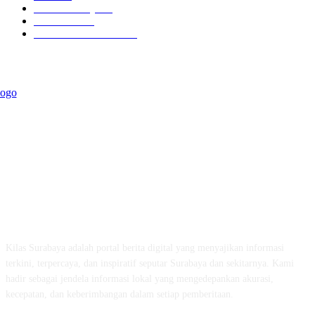
Kilas Surabaya
50
Kilas Jatim
31
Politik Pemerintahan
23
ABOUT US
Kilas Surabaya adalah portal berita digital yang menyajikan informasi
terkini, terpercaya, dan inspiratif seputar Surabaya dan sekitarnya. Kami
hadir sebagai jendela informasi lokal yang mengedepankan akurasi,
kecepatan, dan keberimbangan dalam setiap pemberitaan.