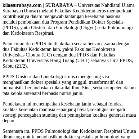
kilassurabaya.com | SURABAYA –
Universitas Nahdlatul Ulama
Surabaya (Unusa) melalui Fakultas Kedokteran terus memperkuat
kontribusinya dalam menjawab tantangan kesehatan nasional
melalui pembukaan dua Program Pendidikan Dokter Spesialis
(PPDS), yaitu Obstetri dan Ginekologi (Obgyn) serta Pulmonologi
dan Kedokteran Respirasi.
Peluncuran dua PPDS itu dilakukan secara bersama-sama dengan
dua Fakultas Kedokteran lain, yakni Fakultas Kedokteran
Universitas Ciputra (UC) dengan dua PPDS dan Fakultas
Kedokteran Universitas Hang Tuang (UHT) sebanyak lima PPDS,
Sabtu (21/2).
PPDS Obstetri dan Ginekologi Unusa mengusung visi
menghasilkan dokter spesialis yang unggul, transformatif, dan
humanistik berlandaskan nilai-nilai Ibnu Sina, serta kompeten dalam
tata kelola antenatal berbasis nutrisi janin.
Pendekatan ini menempatkan kesehatan janin sebagai fondasi
kualitas kesehatan manusia sepanjang hayat, sekaligus menjadi
strategi pencegahan stunting dan peningkatan kualitas generasi masa
depan.
Sementara itu, PPDS Pulmonologi dan Kedokteran Respirasi Unusa
dirancang untuk menghasilkan dokter spesialis pulmonologi yang