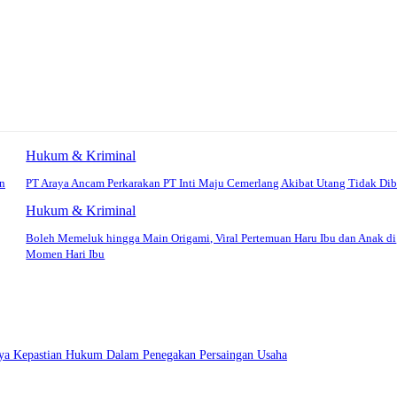
Hukum & Kriminal
un
PT Araya Ancam Perkarakan PT Inti Maju Cemerlang Akibat Utang Tidak Dib
Hukum & Kriminal
Boleh Memeluk hingga Main Origami, Viral Pertemuan Haru Ibu dan Anak di
Momen Hari Ibu
ya Kepastian Hukum Dalam Penegakan Persaingan Usaha