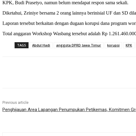
KPK, Budi Prasetyo, namun belum mendapat respon sama sekali.
Diketahui, Zeiniye bersama 2 orang lainnya berinisial UF dan SD d
Laporan tersebut berkaitan dengan dugaan korupsi dana program w
Total anggaran Workshop Wasbang tersebut adalah Rp 1.261.460.000 
TAGS
Abdul Hadi
anggota DPRD Jawa Timur
korupsi
KPK
Share
Previous article
Penghijauan Area Lapangan Penumpukan Petikemas, Komitmen Gre