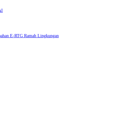
AI
mbahan E-RTG Ramah Lingkungan
o
nya Kepastian Hukum Dalam Penegakan Persaingan Usaha