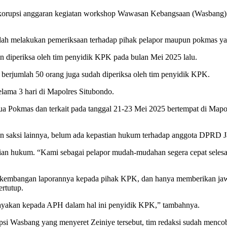
n korupsi anggaran kegiatan workshop Wawasan Kebangsaan (Wasbang)
dah melakukan pemeriksaan terhadap pihak pelapor maupun pokmas yan
an diperiksa oleh tim penyidik KPK pada bulan Mei 2025 lalu.
g berjumlah 50 orang juga sudah diperiksa oleh tim penyidik KPK.
elama 3 hari di Mapolres Situbondo.
ua Pokmas dan terkait pada tanggal 21-23 Mei 2025 bertempat di Mapo
n saksi lainnya, belum ada kepastian hukum terhadap anggota DPRD J
tian hukum. “Kami sebagai pelapor mudah-mudahan segera cepat selesa
kembangan laporannya kepada pihak KPK, dan hanya memberikan jawaban
ertutup.
cayakan kepada APH dalam hal ini penyidik KPK,” tambahnya.
psi Wasbang yang menyeret Zeiniye tersebut, tim redaksi sudah mencob