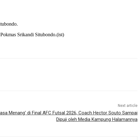
itubondo.
Pokmas Srikandi Situbondo.(ist)
Next article
Rasa Menang’ di Final AFC Futsal 2026, Coach Hector Souto Sampai
Dipuji oleh Media Kampung Halamannya