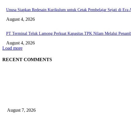
Unusa Siapkan Redesain Kurikulum untuk Cetak Pembelajar Sejati di Era 
August 4, 2026
PT Terminal Teluk Lamong Perkuat Kapasitas TPK Nilam Melalui Pena
August 4, 2026
Load more
RECENT COMMENTS
EDITOR PICKS
Profesor ITS Perkuat Telekomunikasi Lewat Pemodelan Gelombang Radi
August 7, 2026
KPPU Putuskan Perkara Akuisisi PT MCP Indo Utama, Tegaskan Penting