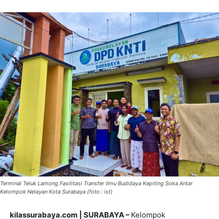
Terminal Teluk Lamong Fasilitasi Transfer Ilmu Budidaya Kepiting Soka Antar
Kelompok Nelayan Kota Surabaya (foto : ist)
kilassurabaya.com | SURABAYA –
Kelompok