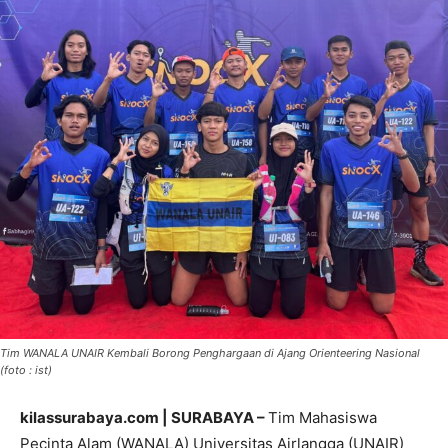
Tim WANALA UNAIR Kembali Borong Penghargaan di Ajang Orienteering Nasional
(foto : ist)
kilassurabaya.com | SURABAYA –
Tim Mahasiswa
Pecinta Alam (WANALA) Universitas Airlangga (UNAIR)