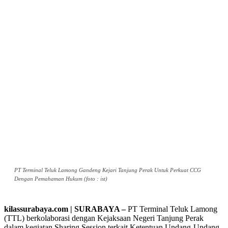
PT Terminal Teluk Lamong Gandeng Kejari Tanjung Perak Untuk Perkuat CCG
Dengan Pemahaman Hukum (foto : ist)
kilassurabaya.com | SURABAYA –
PT Terminal Teluk Lamong
(TTL) berkolaborasi dengan Kejaksaan Negeri Tanjung Perak
dalam kegiatan Sharing Session terkait Ketentuan Undang-Undang