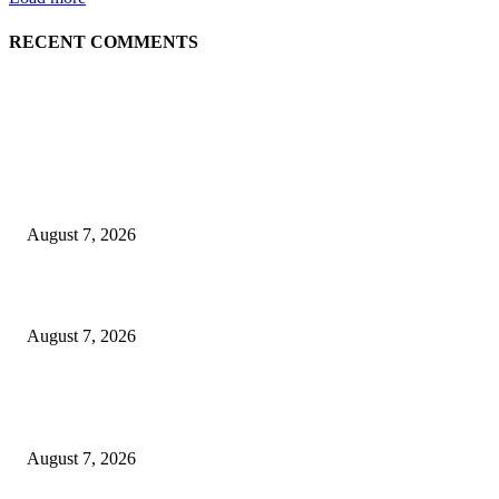
RECENT COMMENTS
EDITOR PICKS
Puluhan Praktisi Sustainability Studi Banding ke Bogasari
August 7, 2026
Profesor ITS Perkuat Telekomunikasi Lewat Pemodelan Gelombang Radi
August 7, 2026
KPPU Putuskan Perkara Akuisisi PT MCP Indo Utama, Tegaskan Penting
Kepastian Hukum Dalam Penegakan Persaingan Usaha
August 7, 2026
POPULAR POSTS