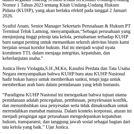
Nomor 1 Tahun 2023 tentang Kitab Undang-Undang Hukum
Pidana (KUHP), yang akan berlaku efektif pada tanggal 2 Januari
2026.
Syaiful Anam, Senior Manager Sekretaris Perusahaan & Hukum PT
Terminal Teluk Lamong, menyampaikan,“Sebagai perusahaan yang
menjunjung tinggi prinsip tata kelola, pemahaman terhadap KUHP
baru sangat penting untuk memastikan seluruh aktivitas bisnis kami
berjalan sesuai koridor hukum. Hal ini menjadi wujud nyata
komitmen TTL dalam menjaga integritas, kepatuhan, dan
keberlanjutan usaha.”
Justica Heru Violagita,S.H.,M.Kn, Kasubsi Perdata dan Tata Usaha
Negara menyampaikan bahwa KUHP baru atau KUHP Nasional
hadir bukan hanya untuk memberikan sanksi, tetapi juga untuk
memberikan arah baru dalam pemidanaan yang lebih humanis.
“Paradigma KUHP Nasional ini menegaskan bahwa tujuan utama
pemidanaan adalah pencegahan, pembinaan, penyelesaian konflik,
dan menumbuhkan rasa penyesalan serta tidak dimaksudkan untuk
merendahkan martabat manusia. Dalam konteks korporasi, aturan ini
menjadi pengingat agar perusahaan mengedepankan kepatuhan
hukum, transparansi, dan tanggung jawab sosial sebagai bagian dari
tata kelola yang baik.” Ujar Justica.