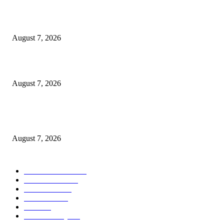
Puluhan Praktisi Sustainability Studi Banding ke Bogasari
August 7, 2026
Profesor ITS Perkuat Telekomunikasi Lewat Pemodelan Gelombang Radi
August 7, 2026
KPPU Putuskan Perkara Akuisisi PT MCP Indo Utama, Tegaskan Penting
Kepastian Hukum Dalam Penegakan Persaingan Usaha
August 7, 2026
POPULAR CATEGORY
Ekonomi Bisnis
300
Berita Utama
144
Pendidikan
131
Kilas Hotel
57
Berita
54
Kilas Surabaya
50