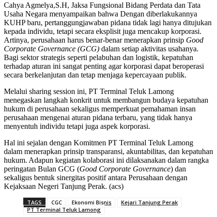
Cahya Agmelya,S.H, Jaksa Fungsional Bidang Perdata dan Tata
Usaha Negara menyampaikan bahwa Dengan diberlakukannya
KUHP baru, pertanggungjawaban pidana tidak lagi hanya ditujukan
kepada individu, tetapi secara eksplisit juga mencakup korporasi.
Artinya, perusahaan harus benar-benar menerapkan prinsip
Good
Corporate Governance (GCG)
dalam setiap aktivitas usahanya.
Bagi sektor strategis seperti pelabuhan dan logistik, kepatuhan
terhadap aturan ini sangat penting agar korporasi dapat beroperasi
secara berkelanjutan dan tetap menjaga kepercayaan publik.
Melalui sharing session ini, PT Terminal Teluk Lamong
menegaskan langkah konkrit untuk membangun budaya kepatuhan
hukum di perusahaan sekaligus memperkuat pemahaman insan
perusahaan mengenai aturan pidana terbaru, yang tidak hanya
menyentuh individu tetapi juga aspek korporasi.
Hal ini sejalan dengan Komitmen PT Terminal Teluk Lamong
dalam menerapkan prinsip transparansi, akuntabilitas, dan kepatuhan
hukum. Adapun kegiatan kolaborasi ini dilaksanakan dalam rangka
peringatan Bulan GCG (
Good Corporate Governance
) dan
sekaligus bentuk sinergitas positif antara Perusahaan dengan
Kejaksaan Negeri Tanjung Perak. (acs)
TAGS
CGC
Ekonomi Bisnis
Kejari Tanjung Perak
PT Terminal Teluk Lamong