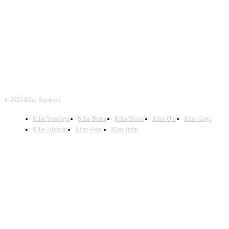
FOLLOW US
© 2025 Kilas Surabaya
Kilas Surabaya
Kilas Berita
Kilas Bisnis
Kilas Oto
Kilas Gaya
Kilas Hiburan
Kilas Hotel
Kilas Jatim