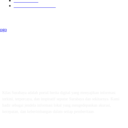
Kilas Jatim
31
Politik Pemerintahan
23
ABOUT US
Kilas Surabaya adalah portal berita digital yang menyajikan informasi
terkini, terpercaya, dan inspiratif seputar Surabaya dan sekitarnya. Kami
hadir sebagai jendela informasi lokal yang mengedepankan akurasi,
kecepatan, dan keberimbangan dalam setiap pemberitaan.