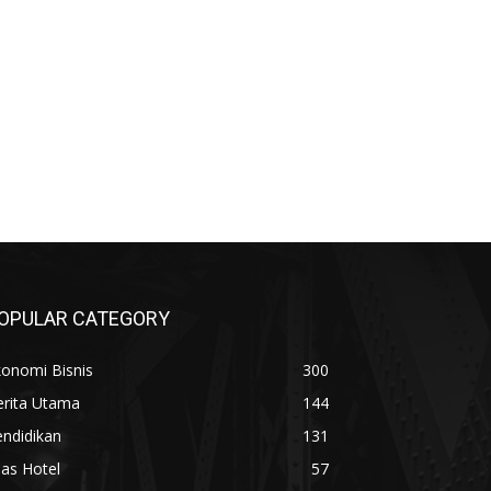
OPULAR CATEGORY
konomi Bisnis
300
erita Utama
144
ndidikan
131
las Hotel
57