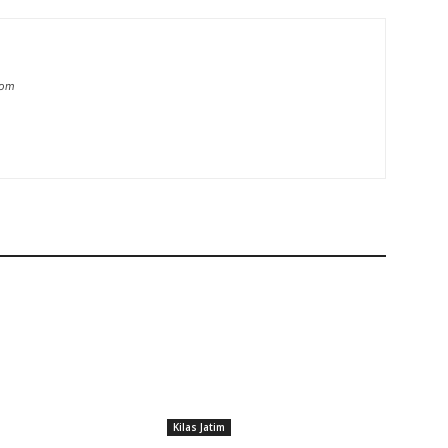
com
Kilas Jatim