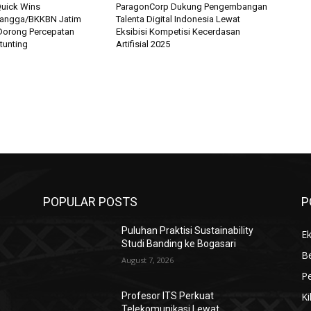
uick Wins
ParagonCorp Dukung Pengembangan
angga/BKKBN Jatim
Talenta Digital Indonesia Lewat
Dorong Percepatan
Eksibisi Kompetisi Kecerdasan
tunting
Artifisial 2025
POPULAR POSTS
P
Puluhan Praktisi Sustainability
E
Studi Banding ke Bogasari
B
August 7, 2026
Pe
Ki
Profesor ITS Perkuat
Telekomunikasi Lewat