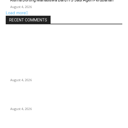
Risma Dorong Mahasiswa Baru ITS Jadi Agen Perubahan
August 4, 2026
Load more
RECENT COMMENTS
EDITOR PICKS
Unusa Siapkan Redesain Kurikulum untuk Cetak Pembelajar
Sejati di Era AI
August 4, 2026
PT Terminal Teluk Lamong Perkuat Kapasitas TPK Nilam
Melalui Penambahan E-RTG Ramah Lingkungan
August 4, 2026
Prime Plaza Bangun Hotel di Batu, Yusak Anshori Yakin Masa