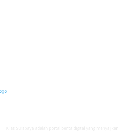
Berita Utama
144
Pendidikan
130
Kilas Hotel
57
Berita
54
Kilas Surabaya
50
Kilas Jatim
31
Politik Pemerintahan
23
ABOUT US
Kilas Surabaya adalah portal berita digital yang menyajikan