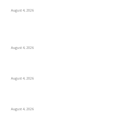
Depan Industri Pariwisata Indonesia
August 4, 2026
POPULAR POSTS
Unusa Siapkan Redesain Kurikulum untuk Cetak Pembelajar
Sejati di Era AI
August 4, 2026
PT Terminal Teluk Lamong Perkuat Kapasitas TPK Nilam
Melalui Penambahan E-RTG Ramah Lingkungan
August 4, 2026
Prime Plaza Bangun Hotel di Batu, Yusak Anshori Yakin Masa
Depan Industri Pariwisata Indonesia
August 4, 2026
POPULAR CATEGORY
Ekonomi Bisnis
300