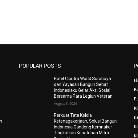
POPULAR POSTS
P
Hotel Ciputra World Surabaya
E
dan Yayasan Bangun Sehat
B
Indonesiaku Gelar Aksi Sosial
Bersama Para Legiun Veteran
Pe
August 8, 2026
Ki
Perkuat Tata Kelola
Be
un
Ketenagakerjaan, Solusi Bangun
Ki
Indonesia Gandeng Kemnaker
Tingkatkan Kepatuhan Mitra
Ki