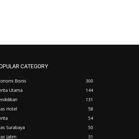
OPULAR CATEGORY
konomi Bisnis
300
erita Utama
144
ndidikan
131
las Hotel
58
rita
54
las Surabaya
50
las Jatim
31