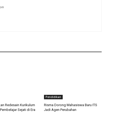
com
Pendidikan
an Redesain Kurikulum
Risma Dorong Mahasiswa Baru ITS
Pembelajar Sejati di Era
Jadi Agen Perubahan