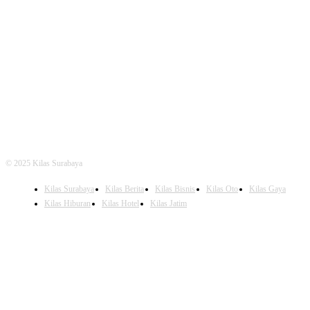
FOLLOW US
© 2025 Kilas Surabaya
Kilas Surabaya
Kilas Berita
Kilas Bisnis
Kilas Oto
Kilas Gaya
Kilas Hiburan
Kilas Hotel
Kilas Jatim