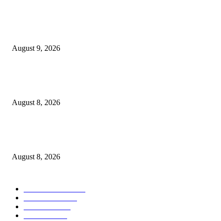
POPULAR POSTS
Arus Peti Kemas TPS Tetap Menunjukkan Tren Positif Pada Bulan Juli 20
August 9, 2026
Hotel Ciputra World Surabaya dan Yayasan Bangun Sehat Indonesiaku Gel
Aksi Sosial Bersama Para Legiun Veteran
August 8, 2026
Perkuat Tata Kelola Ketenagakerjaan, Solusi Bangun Indonesia Gandeng
Kemnaker Tingkatkan Kepatuhan Mitra Kontraktor
August 8, 2026
POPULAR CATEGORY
Ekonomi Bisnis
300
Berita Utama
144
Pendidikan
131
Kilas Hotel
58