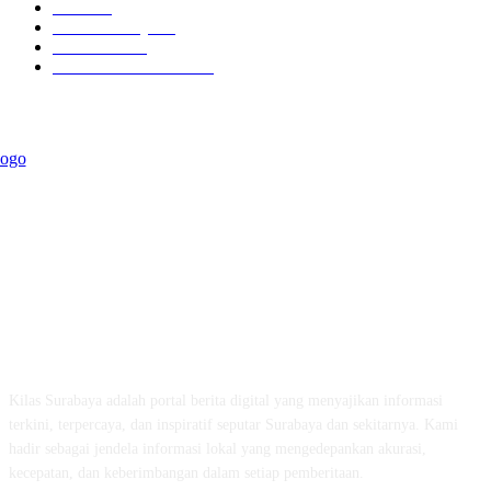
Berita
54
Kilas Surabaya
50
Kilas Jatim
31
Politik Pemerintahan
23
ABOUT US
Kilas Surabaya adalah portal berita digital yang menyajikan informasi
terkini, terpercaya, dan inspiratif seputar Surabaya dan sekitarnya. Kami
hadir sebagai jendela informasi lokal yang mengedepankan akurasi,
kecepatan, dan keberimbangan dalam setiap pemberitaan.