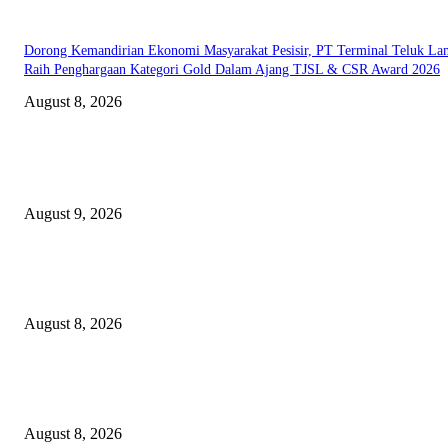
Dorong Kemandirian Ekonomi Masyarakat Pesisir, PT Terminal Teluk L
Raih Penghargaan Kategori Gold Dalam Ajang TJSL & CSR Award 2026
August 8, 2026
EDITOR PICKS
Arus Peti Kemas TPS Tetap Menunjukkan Tren Positif Pada Bulan Juli 20
August 9, 2026
Hotel Ciputra World Surabaya dan Yayasan Bangun Sehat Indonesiaku Gel
Aksi Sosial Bersama Para Legiun Veteran
August 8, 2026
Perkuat Tata Kelola Ketenagakerjaan, Solusi Bangun Indonesia Gandeng
Kemnaker Tingkatkan Kepatuhan Mitra Kontraktor
August 8, 2026