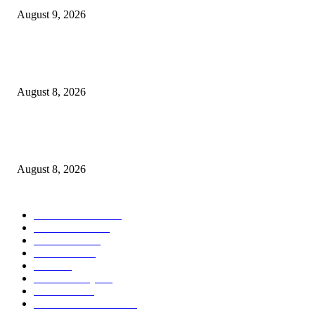
August 9, 2026
Hotel Ciputra World Surabaya dan Yayasan Bangun Sehat Indonesiaku Gel
Aksi Sosial Bersama Para Legiun Veteran
August 8, 2026
Perkuat Tata Kelola Ketenagakerjaan, Solusi Bangun Indonesia Gandeng
Kemnaker Tingkatkan Kepatuhan Mitra Kontraktor
August 8, 2026
POPULAR CATEGORY
Ekonomi Bisnis
300
Berita Utama
144
Pendidikan
131
Kilas Hotel
58
Berita
54
Kilas Surabaya
50
Kilas Jatim
31
Politik Pemerintahan
23