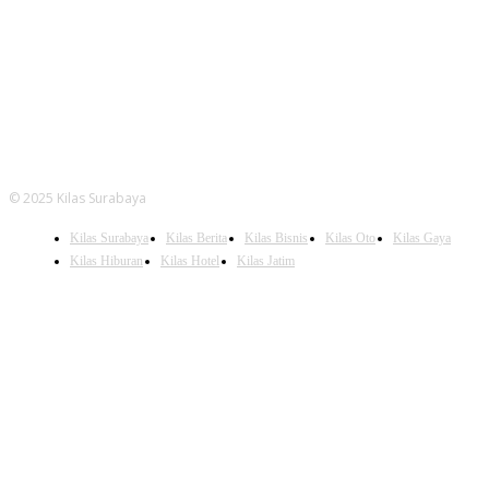
FOLLOW US
© 2025 Kilas Surabaya
Kilas Surabaya
Kilas Berita
Kilas Bisnis
Kilas Oto
Kilas Gaya
Kilas Hiburan
Kilas Hotel
Kilas Jatim