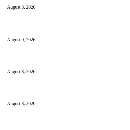
August 8, 2026
EDITOR PICKS
Arus Peti Kemas TPS Tetap Menunjukkan Tren Positif Pada Bulan Juli 20
August 9, 2026
Hotel Ciputra World Surabaya dan Yayasan Bangun Sehat Indonesiaku Gel
Aksi Sosial Bersama Para Legiun Veteran
August 8, 2026
Perkuat Tata Kelola Ketenagakerjaan, Solusi Bangun Indonesia Gandeng
Kemnaker Tingkatkan Kepatuhan Mitra Kontraktor
August 8, 2026
POPULAR POSTS
Arus Peti Kemas TPS Tetap Menunjukkan Tren Positif Pada Bulan Juli 20