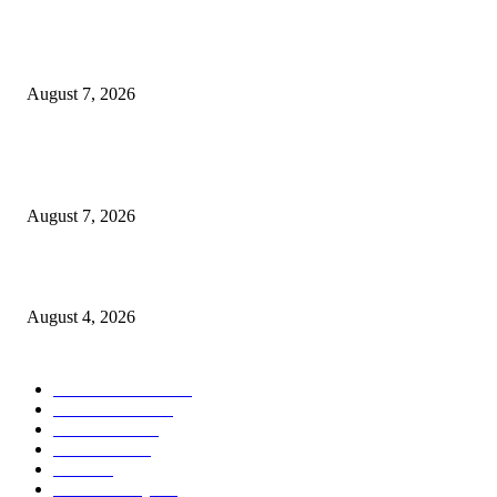
Profesor ITS Perkuat Telekomunikasi Lewat Pemodelan Gelombang Radi
August 7, 2026
KPPU Putuskan Perkara Akuisisi PT MCP Indo Utama, Tegaskan Penting
Kepastian Hukum Dalam Penegakan Persaingan Usaha
August 7, 2026
Unusa Siapkan Redesain Kurikulum untuk Cetak Pembelajar Sejati di Era 
August 4, 2026
POPULAR CATEGORY
Ekonomi Bisnis
300
Berita Utama
144
Pendidikan
131
Kilas Hotel
57
Berita
54
Kilas Surabaya
50