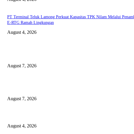
PT Terminal Teluk Lamong Perkuat Kapasitas TPK Nilam Melalui Penam
E-RTG Ramah Lingkungan
August 4, 2026
EDITOR PICKS
Profesor ITS Perkuat Telekomunikasi Lewat Pemodelan Gelombang Radi
August 7, 2026
KPPU Putuskan Perkara Akuisisi PT MCP Indo Utama, Tegaskan Penting
Kepastian Hukum Dalam Penegakan Persaingan Usaha
August 7, 2026
Unusa Siapkan Redesain Kurikulum untuk Cetak Pembelajar Sejati di Era 
August 4, 2026
POPULAR POSTS