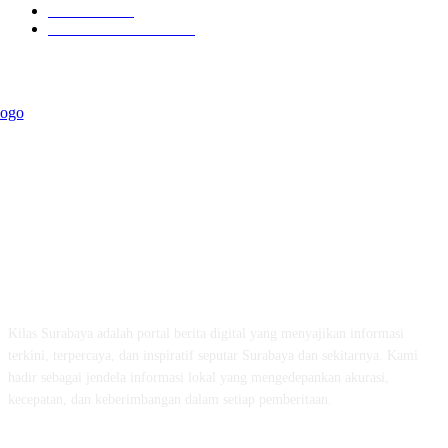
Kilas Jatim
31
Politik Pemerintahan
23
ABOUT US
Kilas Surabaya adalah portal berita digital yang menyajikan informasi
terkini, terpercaya, dan inspiratif seputar Surabaya dan sekitarnya. Kami
hadir sebagai jendela informasi lokal yang mengedepankan akurasi,
kecepatan, dan keberimbangan dalam setiap pemberitaan.