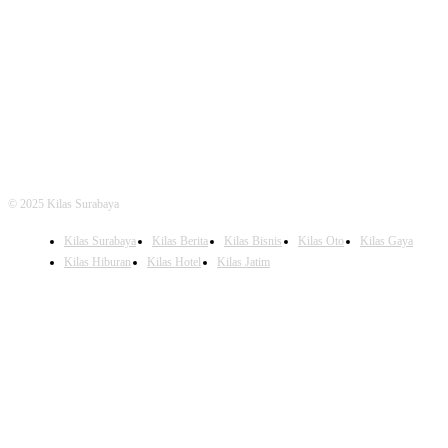
FOLLOW US
© 2025 Kilas Surabaya
Kilas Surabaya
Kilas Berita
Kilas Bisnis
Kilas Oto
Kilas Gaya
Kilas Hiburan
Kilas Hotel
Kilas Jatim