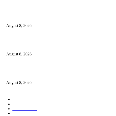
Hotel Ciputra World Surabaya dan Yayasan Bangun Sehat Indonesiaku Gel
Aksi Sosial Bersama Para Legiun Veteran
August 8, 2026
Perkuat Tata Kelola Ketenagakerjaan, Solusi Bangun Indonesia Gandeng
Kemnaker Tingkatkan Kepatuhan Mitra Kontraktor
August 8, 2026
Dorong Kemandirian Ekonomi Masyarakat Pesisir, PT Terminal Teluk L
Raih Penghargaan Kategori Gold Dalam Ajang TJSL & CSR Award 2026
August 8, 2026
POPULAR CATEGORY
Ekonomi Bisnis
300
Berita Utama
144
Pendidikan
131
Kilas Hotel
58