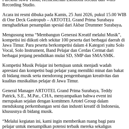
Recording Studio.
Acara ini resmi dibuka pada Kamis, 25 Juni 2026, pukul 15.00 WIB
di One Deck Gastropub – ARTOTEL Grand Prima Surabaya
menghadirkan penampilan spesial dari Akbar Drummer Surabaya
.
Mengusung tema “Membangun Generasi Kreatif melalui Musik”,
kompetisi ini diikuti oleh sekitar 100 peserta dari berbagai daerah di
Jawa Timur. Para peserta berkompetisi dalam 4 Kategori yaitu Solo
Vocal, Solo Instrument, Band Pelajar dan Cerdas Cermat dari
berbagai jenjang pendidikan mulai SD, SMP dan SMA/SMK.
Kompetisi Musik Pelajar ini bertujuan untuk menjadi wadah
apresiasi dan kompetisi bagi pelajar yang memiliki minat dan bakat
di bidang musik serta mendorong pengembangan kreativitas dan
kualitas musikalitas pelajar di Jawa Timur.
General Manager ARTOTEL Grand Prima Surabaya, Teddy
Patrick, S.E., M.Par., CHA, menyampaikan bahwa event ini
merupakan sejalan dengan komitmen Artotel Group dalam
mendukung perkembangan seni dan industri kreatif di Indonesia,
khususnya di bidang musik.
“Melalui kegiatan ini, kami ingin memberikan ruang bagi para
pelajar untuk menampilkan potensi terbaik mereka sekaligus