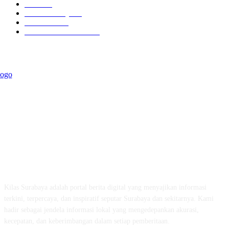
Berita
54
Kilas Surabaya
50
Kilas Jatim
31
Politik Pemerintahan
23
ABOUT US
Kilas Surabaya adalah portal berita digital yang menyajikan informasi
terkini, terpercaya, dan inspiratif seputar Surabaya dan sekitarnya. Kami
hadir sebagai jendela informasi lokal yang mengedepankan akurasi,
kecepatan, dan keberimbangan dalam setiap pemberitaan.