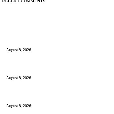
RECENT COMMENTS
EDITOR PICKS
Hotel Ciputra World Surabaya dan Yayasan Bangun Sehat Indonesiaku Gel
Aksi Sosial Bersama Para Legiun Veteran
August 8, 2026
Perkuat Tata Kelola Ketenagakerjaan, Solusi Bangun Indonesia Gandeng
Kemnaker Tingkatkan Kepatuhan Mitra Kontraktor
August 8, 2026
Dorong Kemandirian Ekonomi Masyarakat Pesisir, PT Terminal Teluk L
Raih Penghargaan Kategori Gold Dalam Ajang TJSL & CSR Award 2026
August 8, 2026
POPULAR POSTS