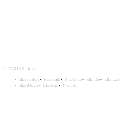
FOLLOW US
© 2025 Kilas Surabaya
Kilas Surabaya
Kilas Berita
Kilas Bisnis
Kilas Oto
Kilas Gaya
Kilas Hiburan
Kilas Hotel
Kilas Jatim