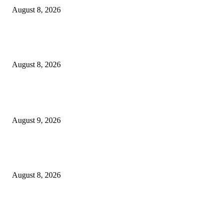
August 8, 2026
Perkuat Tata Kelola Ketenagakerjaan, Solusi Bangun Indonesia Gandeng
Kemnaker Tingkatkan Kepatuhan Mitra Kontraktor
August 8, 2026
POPULAR POSTS
Arus Peti Kemas TPS Tetap Menunjukkan Tren Positif Pada Bulan Juli 20
August 9, 2026
Hotel Ciputra World Surabaya dan Yayasan Bangun Sehat Indonesiaku Gel
Aksi Sosial Bersama Para Legiun Veteran
August 8, 2026
Perkuat Tata Kelola Ketenagakerjaan, Solusi Bangun Indonesia Gandeng
Kemnaker Tingkatkan Kepatuhan Mitra Kontraktor