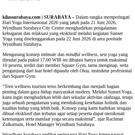
kilassurabaya.com | SURABAYA –
Dalam rangka memperingati
Hari Yoga Internasional 2026 yang jatuh pada 21 Juni 2026,
Wyndham Surabaya City Centre menghadirkan pengalaman
kebugaran dan relaksasi yang eksklusif melalui kegiatan Sunset
Yoga yang diselenggarakan pada 22 Juni 2026 di area poolside
Wyndham Surabaya.
Mengusung konsep
intimate
dan
mindful wellness
, sesi yoga yang
dimulai pada pukul 17.00 WIB ini dibatasi hanya untuk maksimal
10 peserta, terdiri dari member Square Gym, tamu menginap, serta
pengunjung dari luar hotel dipandu oleh Okta, instruktur profesional
dari Square Gym.
“Tren wellness tourism terus berkembang dan menjadi bagian
penting dalam gaya hidup masyarakat modern. Melalui Sunset Yoga,
kami ingin menghadirkan lebih dari sekadar aktivitas olahraga, tetapi
juga sebuah pengalaman yang mendukung kesehatan holistik dan
kualitas hidup yang lebih baik. Konsep yang kami hadirkan sengaja
dibuat eksklusif dan terbatas agar setiap peserta dapat menikmati
ketenangan serta manfaat yoga secara maksimal”, ujar Rachmat
Zulkarnain, Hotel Manager Wyndham Surabaya.
Wyndham Surabaya melihat peringatan Hari Yoga Internasional