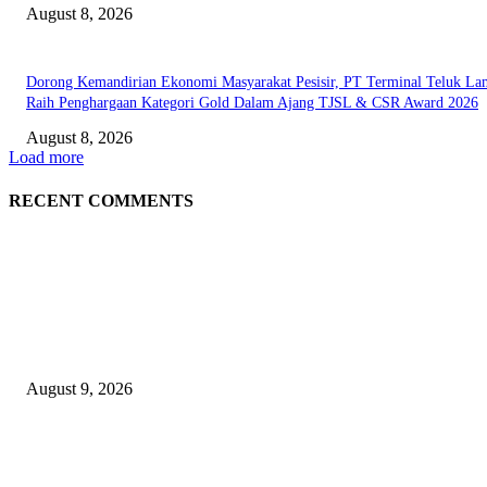
August 8, 2026
Dorong Kemandirian Ekonomi Masyarakat Pesisir, PT Terminal Teluk L
Raih Penghargaan Kategori Gold Dalam Ajang TJSL & CSR Award 2026
August 8, 2026
Load more
RECENT COMMENTS
EDITOR PICKS
Arus Peti Kemas TPS Tetap Menunjukkan Tren Positif Pada Bulan Juli 20
August 9, 2026
Hotel Ciputra World Surabaya dan Yayasan Bangun Sehat Indonesiaku Gel
Aksi Sosial Bersama Para Legiun Veteran