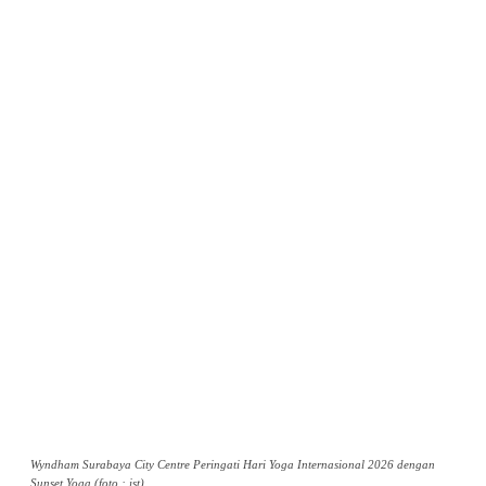
Wyndham Surabaya City Centre Peringati Hari Yoga Internasional 2026 dengan
Sunset Yoga (foto : ist)