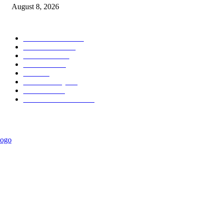
August 8, 2026
POPULAR CATEGORY
Ekonomi Bisnis
300
Berita Utama
144
Pendidikan
131
Kilas Hotel
58
Berita
54
Kilas Surabaya
50
Kilas Jatim
31
Politik Pemerintahan
23