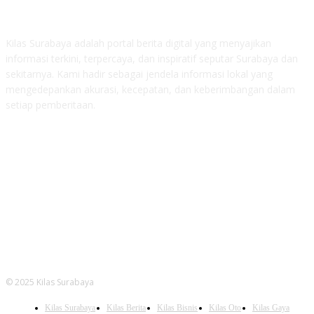
ABOUT US
Kilas Surabaya adalah portal berita digital yang menyajikan
informasi terkini, terpercaya, dan inspiratif seputar Surabaya dan
sekitarnya. Kami hadir sebagai jendela informasi lokal yang
mengedepankan akurasi, kecepatan, dan keberimbangan dalam
setiap pemberitaan.
FOLLOW US
© 2025 Kilas Surabaya
Kilas Surabaya
Kilas Berita
Kilas Bisnis
Kilas Oto
Kilas Gaya