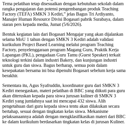
Tema pelatihan tetap disesuaikan dengan kebutuhan sekolah dalam
rangka pengajaran dan potensi pengembangan produk Teaching
Factory (TEFA) SMKN 3 Kediri,” jelas Bagus Tri Ardiyanto,
Manajer Human Resource Divisi Bogasari pabrik Surabaya, dalam
siaran pers kepada media, Jumat (5/6/2026).
Bentuk kegiatan lain dari Bogasari Mengajar yang akan dijalankan
selama MoU 1 tahun dengan SMKN 3 Kediri adalah validasi
kurikulum Project Based Learning melalui program Teaching
Factory, penyelenggaraan program Magang Guru, Praktik Kerja
Lapangan (PKL), pengadaan Guru Tamu (Guest Speaker) terkait
teknologi terkini dalam industri Bakery, dan kunjungan industri
untuk guru dan siswa. Bagus berharap, semua poin dalam
kesepakatan bersama ini bisa dipenuhi Bogasari sebelum kerja sama
berakhir.
Sementara itu, Agus Syafruddin, koordinator guru dari SMKN 3
Kediri menegaskan, materi pelatihan di BBC yang diikuti para guru
akan diteruskan kepada para siswa jurusan kuliner di SMKN 3
Kediri yang jumlahnya saat ini mencapai 432 siswa. Alih
pengetahuan dari guru kepada siswa tentu akan dilakukan secara
bertahap, sesuai dengan tingkatan kelas siswa. Mekanisme
pelaksanaannya adalah dengan mengklasifikasikan materi dari BBC
ke dalam kurikulum berdasarkan tingkatan kelas di jurusan Kuliner.