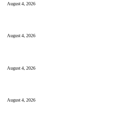
August 4, 2026
Prime Plaza Bangun Hotel di Batu, Yusak Anshori Yakin Masa Depan Indus
Pariwisata Indonesia
August 4, 2026
POPULAR POSTS
Unusa Siapkan Redesain Kurikulum untuk Cetak Pembelajar Sejati di Era 
August 4, 2026
PT Terminal Teluk Lamong Perkuat Kapasitas TPK Nilam Melalui Penam
E-RTG Ramah Lingkungan
August 4, 2026
Prime Plaza Bangun Hotel di Batu, Yusak Anshori Yakin Masa Depan Indus
Pariwisata Indonesia