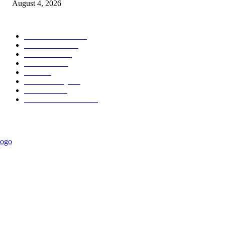
August 4, 2026
POPULAR CATEGORY
Ekonomi Bisnis
300
Berita Utama
144
Pendidikan
130
Kilas Hotel
57
Berita
54
Kilas Surabaya
50
Kilas Jatim
31
Politik Pemerintahan
23
ABOUT US