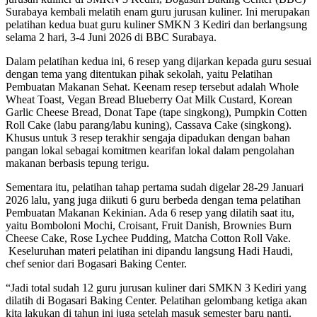
Surabaya kembali melatih enam guru jurusan kuliner. Ini merupakan
pelatihan kedua buat guru kuliner SMKN 3 Kediri dan berlangsung
selama 2 hari, 3-4 Juni 2026 di BBC Surabaya.
Dalam pelatihan kedua ini, 6 resep yang dijarkan kepada guru sesuai
dengan tema yang ditentukan pihak sekolah, yaitu Pelatihan
Pembuatan Makanan Sehat. Keenam resep tersebut adalah Whole
Wheat Toast, Vegan Bread Blueberry Oat Milk Custard, Korean
Garlic Cheese Bread, Donat Tape (tape singkong), Pumpkin Cotten
Roll Cake (labu parang/labu kuning), Cassava Cake (singkong).
Khusus untuk 3 resep terakhir sengaja dipadukan dengan bahan
pangan lokal sebagai komitmen kearifan lokal dalam pengolahan
makanan berbasis tepung terigu.
Sementara itu, pelatihan tahap pertama sudah digelar 28-29 Januari
2026 lalu, yang juga diikuti 6 guru berbeda dengan tema pelatihan
Pembuatan Makanan Kekinian. Ada 6 resep yang dilatih saat itu,
yaitu Bomboloni Mochi, Croisant, Fruit Danish, Brownies Burn
Cheese Cake, Rose Lychee Pudding, Matcha Cotton Roll Vake.
Keseluruhan materi pelatihan ini dipandu langsung Hadi Haudi,
chef senior dari Bogasari Baking Center.
“Jadi total sudah 12 guru jurusan kuliner dari SMKN 3 Kediri yang
dilatih di Bogasari Baking Center. Pelatihan gelombang ketiga akan
kita lakukan di tahun ini juga setelah masuk semester baru nanti.