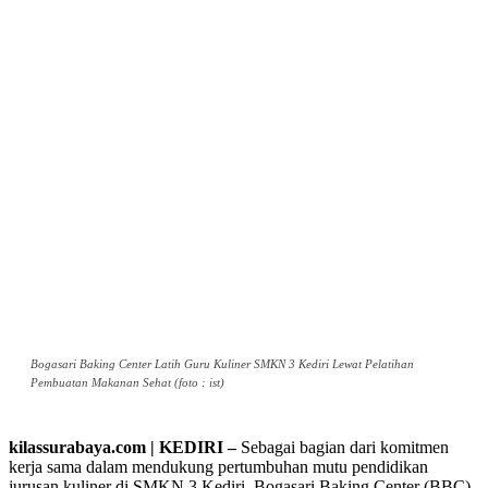
Bogasari Baking Center Latih Guru Kuliner SMKN 3 Kediri Lewat Pelatihan
Pembuatan Makanan Sehat (foto : ist)
kilassurabaya.com | KEDIRI –
Sebagai bagian dari komitmen
kerja sama dalam mendukung pertumbuhan mutu pendidikan
jurusan kuliner di SMKN 3 Kediri, Bogasari Baking Center (BBC)