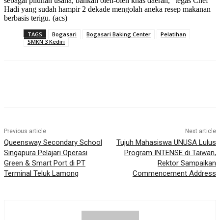
sebagai piluhan usaha, bahkan oleh-oleh khas daerah,” tegas Chef
Hadi yang sudah hampir 2 dekade mengolah aneka resep makanan
berbasis terigu. (acs)
TAGS
Bogasari
Bogasari Baking Center
Pelatihan
SMKN 3 Kediri
Previous article
Next article
Queensway Secondary School
Tujuh Mahasiswa UNUSA Lulus
Singapura Pelajari Operasi
Program INTENSE di Taiwan,
Green & Smart Port di PT
Rektor Sampaikan
Terminal Teluk Lamong
Commencement Address