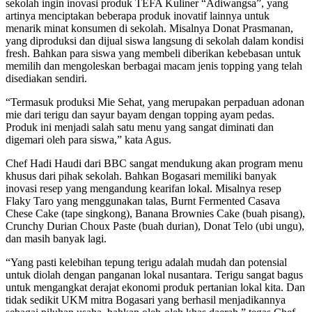
sekolah ingin inovasi produk TEFA Kuliner “Adiwangsa”, yang
artinya menciptakan beberapa produk inovatif lainnya untuk
menarik minat konsumen di sekolah. Misalnya ​Donat Prasmanan,
yang diproduksi dan dijual siswa langsung di sekolah dalam kondisi
fresh. Bahkan para siswa yang membeli diberikan kebebasan untuk
memilih dan mengoleskan berbagai macam jenis topping yang telah
disediakan sendiri.
“Termasuk produksi Mie Sehat, yang merupakan perpaduan adonan
mie dari terigu dan sayur bayam dengan topping ayam pedas.
Produk ini menjadi salah satu menu yang sangat diminati dan
digemari oleh para siswa,” kata Agus.
Chef Hadi Haudi dari BBC sangat mendukung akan program menu
khusus dari pihak sekolah. Bahkan Bogasari memiliki banyak
inovasi resep yang mengandung kearifan lokal. Misalnya resep
Flaky Taro yang menggunakan talas, Burnt Fermented Casava
Chese Cake (tape singkong), Banana Brownies Cake (buah pisang),
Crunchy Durian Choux Paste (buah durian), Donat Telo (ubi ungu),
dan masih banyak lagi.
“Yang pasti kelebihan tepung terigu adalah mudah dan potensial
untuk diolah dengan panganan lokal nusantara. Terigu sangat bagus
untuk mengangkat derajat ekonomi produk pertanian lokal kita. Dan
tidak sedikit UKM mitra Bogasari yang berhasil menjadikannya