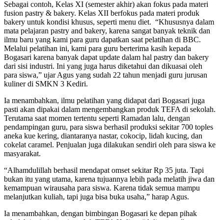
Sebagai contoh, ​Kelas XI (semester akhir) akan fokus pada materi
fusion pastry & bakery. ​Kelas XII berfokus pada materi produk
bakery untuk kondisi khusus, seperti menu diet. ​ “Khususnya dalam
mata pelajaran pastry and bakery, karena sangat banyak teknik dan
ilmu baru yang kami para guru dapatkan saat pelatihan di BBC.
Melalui pelatihan ini, kami para guru berterima kasih kepada
Bogasari karena banyak dapat update dalam hal pastry dan bakery
dari sisi industri. Ini yang juga harus diketahui dan dikuasai oleh
para siswa,” ujar Agus yang sudah 22 tahun menjadi guru jurusan
kuliner di SMKN 3 Kediri.
​Ia menambahkan, ilmu pelatihan yang didapat dari Bogasari juga
pasti akan dipakai dalam mengembangkan produk TEFA di sekolah.
Terutama saat momen tertentu seperti Ramadan lalu, dengan
pendampingan guru, para siswa berhasil produksi sekitar 700 toples
aneka kue kering, diantaranya nastar, cokocip, lidah kucing, dan
cokelat caramel. Penjualan juga dilakukan sendiri oleh para siswa ke
masyarakat.
“Alhamdulillah berhasil mendapat omset sekitar Rp 35 juta. Tapi
bukan itu yang utama, karena tujuannya lebih pada melatih jiwa dan
kemampuan wirausaha para siswa. Karena tidak semua mampu
melanjutkan kuliah, tapi juga bisa buka usaha,” harap Agus.
Ia menambahkan, dengan bimbingan Bogasari ke depan pihak