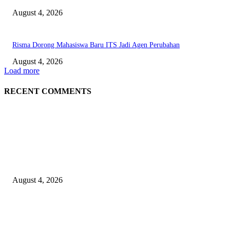
August 4, 2026
Risma Dorong Mahasiswa Baru ITS Jadi Agen Perubahan
August 4, 2026
Load more
RECENT COMMENTS
EDITOR PICKS
Unusa Siapkan Redesain Kurikulum untuk Cetak Pembelajar Sejati di Era 
August 4, 2026
PT Terminal Teluk Lamong Perkuat Kapasitas TPK Nilam Melalui Penam
E-RTG Ramah Lingkungan