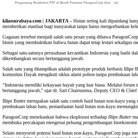
Pengunjung Konferensi P4F di Booth Pameran ParagonCorp (foto : ist)
kilassurabaya.com | JAKARTA –
Hutan sering kali dipandang han
memberikan manfaat bagi masyarakat tanpa harus mengorbankan kele
Gagasan tersebut menjadi salah satu pesan yang dibawa ParagonCorp
bisnis yang membuktikan bahwa hutan dapat tetap lestari sekaligus m
Sebagai satu-satunya perusahaan kecantikan Indonesia yang hadir da
dikembangkan secara bertanggung jawab.
Salah satu yang ditampilkan adalah prototype produk berbasis Illipe
komunitas Dayak mengikuti siklus alami pohon tanpa pembukaan lah
“Indonesia memiliki kekayaan hayati yang luar biasa. Melalui forum 
bertanggung jawab,” ujar dr. Sari Chairunnisa, Deputy CEO & Chie
Illipe Butter merupakan salah satu contoh hasil hutan non-kayu yan
pembukaan lahan baru, pemanfaatan hasil hutan non-kayu memungkin
ParagonCorp menekankan bahwa eksplorasi terhadap
Illipe Butter
ma
membuka percakapan mengenai peluang pengembangan bioekonomi In
Selain menyoroti potensi hasil hutan non-kayu, ParagonCorp juga m