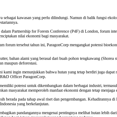
ya sebagai kawasan yang perlu dilindungi. Namun di balik fungsi eko
stariannya.
 dalam Partnership for Forests Conference (P4F) di London, forum in
enciptakan nilai ekonomi bagi masyarakat.
lam forum tersebut tahun ini, ParagonCorp mengangkat potensi bioeko
 Butter, bahan alami yang berasal dari buah pohon tengkawang (Shorea 
an maupun deforestasi.
ini kami ingin menunjukkan bahwa hutan yang tetap berdiri juga dapat 
f R&D Officer ParagonCorp.
g memiliki potensi untuk dikembangkan dalam berbagai industri, terma
kan masyarakat memperoleh manfaat ekonomi dengan tetap menjaga eko
sih berada pada tahap awal riset dan pengembangan. Kehadirannya d
donesia yang berkelanjutan.
embagikan pandangannya mengenai pentingnya melihat hutan lebih dar