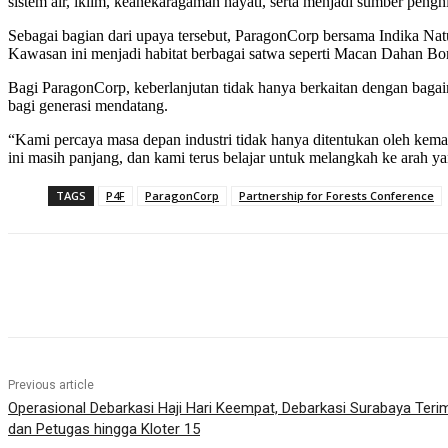
sistem air, iklim, keanekaragaman hayati, serta menjadi sumber peng
Sebagai bagian dari upaya tersebut, ParagonCorp bersama Indika Natu
Kawasan ini menjadi habitat berbagai satwa seperti Macan Dahan 
Bagi ParagonCorp, keberlanjutan tidak hanya berkaitan dengan bagai
bagi generasi mendatang.
“Kami percaya masa depan industri tidak hanya ditentukan oleh kem
ini masih panjang, dan kami terus belajar untuk melangkah ke arah yang
TAGS
P4F
ParagonCorp
Partnership for Forests Conference
Share
Previous article
Operasional Debarkasi Haji Hari Keempat, Debarkasi Surabaya Ter
dan Petugas hingga Kloter 15