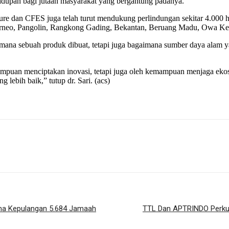
hidupan bagi jutaan masyarakat yang bergantung padanya.
re dan CFES juga telah turut mendukung perlindungan sekitar 4.000 he
Borneo, Pangolin, Rangkong Gading, Bekantan, Beruang Madu, Owa Kel
mana sebuah produk dibuat, tetapi juga bagaimana sumber daya alam y
ampuan menciptakan inovasi, tetapi juga oleh kemampuan menjaga ekos
 lebih baik,” tutup dr. Sari. (acs)
ima Kepulangan 5.684 Jamaah
TTL Dan APTRINDO Perkuat