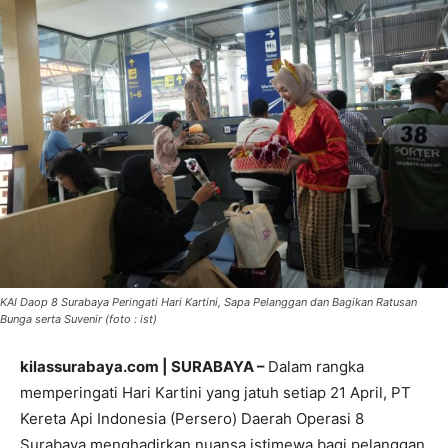
KAI Daop 8 Surabaya Peringati Hari Kartini, Sapa Pelanggan dan Bagikan Ratusan
Bunga serta Suvenir (foto : ist)
kilassurabaya.com | SURABAYA –
Dalam rangka
memperingati Hari Kartini yang jatuh setiap 21 April, PT
Kereta Api Indonesia (Persero) Daerah Operasi 8
Surabaya menghadirkan nuansa istimewa bagi pelanggan