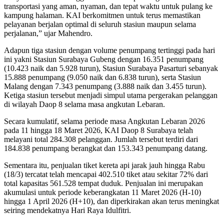
transportasi yang aman, nyaman, dan tepat waktu untuk pulang ke
kampung halaman. KAI berkomitmen untuk terus memastikan
pelayanan berjalan optimal di seluruh stasiun maupun selama
perjalanan,” ujar Mahendro.
Adapun tiga stasiun dengan volume penumpang tertinggi pada hari
ini yakni Stasiun Surabaya Gubeng dengan 16.351 penumpang
(10.423 naik dan 5.928 turun), Stasiun Surabaya Pasarturi sebanyak
15.888 penumpang (9.050 naik dan 6.838 turun), serta Stasiun
Malang dengan 7.343 penumpang (3.888 naik dan 3.455 turun).
Ketiga stasiun tersebut menjadi simpul utama pergerakan pelanggan
di wilayah Daop 8 selama masa angkutan Lebaran.
Secara kumulatif, selama periode masa Angkutan Lebaran 2026
pada 11 hingga 18 Maret 2026, KAI Daop 8 Surabaya telah
melayani total 284.308 pelanggan. Jumlah tersebut terdiri dari
184.838 penumpang berangkat dan 153.343 penumpang datang.
Sementara itu, penjualan tiket kereta api jarak jauh hingga Rabu
(18/3) tercatat telah mencapai 402.510 tiket atau sekitar 72% dari
total kapasitas 561.528 tempat duduk. Penjualan ini merupakan
akumulasi untuk periode keberangkatan 11 Maret 2026 (H-10)
hingga 1 April 2026 (H+10), dan diperkirakan akan terus meningkat
seiring mendekatnya Hari Raya Idulfitri.