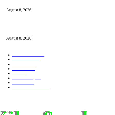
Aksi Sosial Bersama Para Legiun Veteran
August 8, 2026
Perkuat Tata Kelola Ketenagakerjaan, Solusi Bangun Indonesia Gandeng
Kemnaker Tingkatkan Kepatuhan Mitra Kontraktor
August 8, 2026
POPULAR CATEGORY
Ekonomi Bisnis
300
Berita Utama
144
Pendidikan
131
Kilas Hotel
58
Berita
54
Kilas Surabaya
50
Kilas Jatim
31
Politik Pemerintahan
23