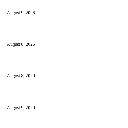
Arus Peti Kemas TPS Tetap Menunjukkan Tren Positif Pada Bulan Juli 20
August 9, 2026
Hotel Ciputra World Surabaya dan Yayasan Bangun Sehat Indonesiaku Gel
Aksi Sosial Bersama Para Legiun Veteran
August 8, 2026
Perkuat Tata Kelola Ketenagakerjaan, Solusi Bangun Indonesia Gandeng
Kemnaker Tingkatkan Kepatuhan Mitra Kontraktor
August 8, 2026
POPULAR POSTS
Arus Peti Kemas TPS Tetap Menunjukkan Tren Positif Pada Bulan Juli 20
August 9, 2026
Hotel Ciputra World Surabaya dan Yayasan Bangun Sehat Indonesiaku Gel