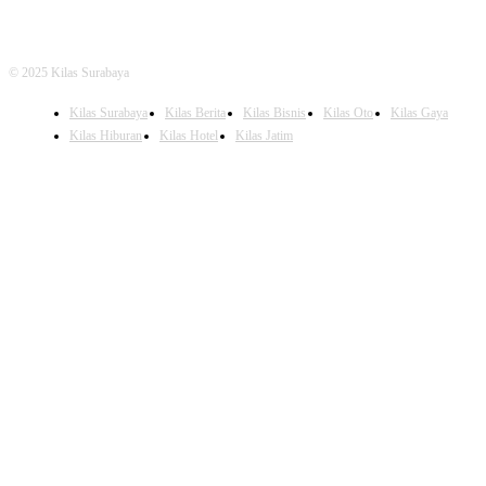
© 2025 Kilas Surabaya
Kilas Surabaya
Kilas Berita
Kilas Bisnis
Kilas Oto
Kilas Gaya
Kilas Hiburan
Kilas Hotel
Kilas Jatim