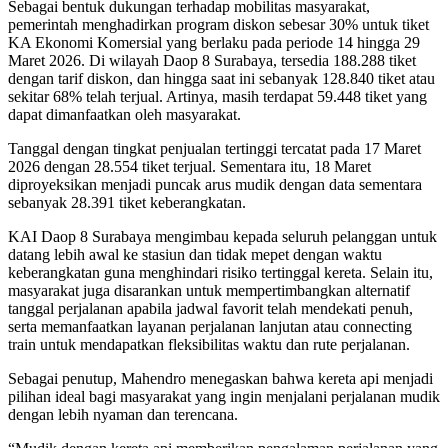
Sebagai bentuk dukungan terhadap mobilitas masyarakat,
pemerintah menghadirkan program diskon sebesar 30% untuk tiket
KA Ekonomi Komersial yang berlaku pada periode 14 hingga 29
Maret 2026. Di wilayah Daop 8 Surabaya, tersedia 188.288 tiket
dengan tarif diskon, dan hingga saat ini sebanyak 128.840 tiket atau
sekitar 68% telah terjual. Artinya, masih terdapat 59.448 tiket yang
dapat dimanfaatkan oleh masyarakat.
Tanggal dengan tingkat penjualan tertinggi tercatat pada 17 Maret
2026 dengan 28.554 tiket terjual. Sementara itu, 18 Maret
diproyeksikan menjadi puncak arus mudik dengan data sementara
sebanyak 28.391 tiket keberangkatan.
KAI Daop 8 Surabaya mengimbau kepada seluruh pelanggan untuk
datang lebih awal ke stasiun dan tidak mepet dengan waktu
keberangkatan guna menghindari risiko tertinggal kereta. Selain itu,
masyarakat juga disarankan untuk mempertimbangkan alternatif
tanggal perjalanan apabila jadwal favorit telah mendekati penuh,
serta memanfaatkan layanan perjalanan lanjutan atau connecting
train untuk mendapatkan fleksibilitas waktu dan rute perjalanan.
Sebagai penutup, Mahendro menegaskan bahwa kereta api menjadi
pilihan ideal bagi masyarakat yang ingin menjalani perjalanan mudik
dengan lebih nyaman dan terencana.