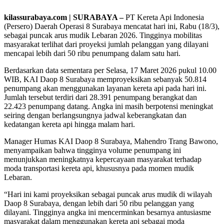
kilassurabaya.com | SURABAYA –
PT Kereta Api Indonesia
(Persero) Daerah Operasi 8 Surabaya mencatat hari ini, Rabu (18/3),
sebagai puncak arus mudik Lebaran 2026. Tingginya mobilitas
masyarakat terlihat dari proyeksi jumlah pelanggan yang dilayani
mencapai lebih dari 50 ribu penumpang dalam satu hari.
Berdasarkan data sementara per Selasa, 17 Maret 2026 pukul 10.00
WIB, KAI Daop 8 Surabaya memproyeksikan sebanyak 50.814
penumpang akan menggunakan layanan kereta api pada hari ini.
Jumlah tersebut terdiri dari 28.391 penumpang berangkat dan
22.423 penumpang datang. Angka ini masih berpotensi meningkat
seiring dengan berlangsungnya jadwal keberangkatan dan
kedatangan kereta api hingga malam hari.
Manager Humas KAI Daop 8 Surabaya, Mahendro Trang Bawono,
menyampaikan bahwa tingginya volume penumpang ini
menunjukkan meningkatnya kepercayaan masyarakat terhadap
moda transportasi kereta api, khususnya pada momen mudik
Lebaran.
“Hari ini kami proyeksikan sebagai puncak arus mudik di wilayah
Daop 8 Surabaya, dengan lebih dari 50 ribu pelanggan yang
dilayani. Tingginya angka ini mencerminkan besarnya antusiasme
masyarakat dalam menggunakan kereta api sebagai moda