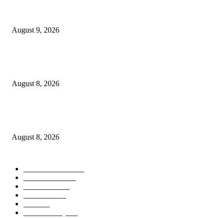
Arus Peti Kemas TPS Tetap Menunjukkan Tren Positif Pada Bulan Juli 20
August 9, 2026
Hotel Ciputra World Surabaya dan Yayasan Bangun Sehat Indonesiaku Gel
Aksi Sosial Bersama Para Legiun Veteran
August 8, 2026
Perkuat Tata Kelola Ketenagakerjaan, Solusi Bangun Indonesia Gandeng
Kemnaker Tingkatkan Kepatuhan Mitra Kontraktor
August 8, 2026
POPULAR CATEGORY
Ekonomi Bisnis
300
Berita Utama
144
Pendidikan
131
Kilas Hotel
58
Berita
54
Kilas Surabaya
50