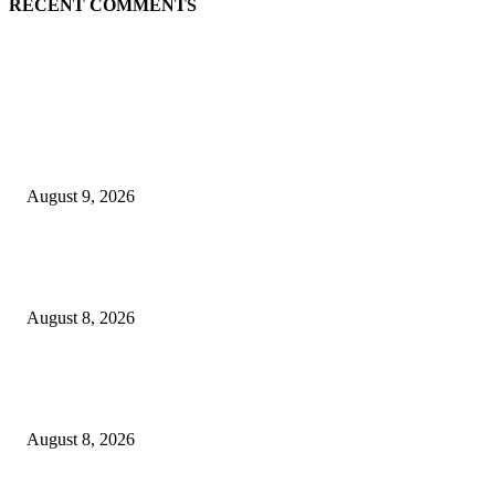
RECENT COMMENTS
EDITOR PICKS
Arus Peti Kemas TPS Tetap Menunjukkan Tren Positif Pada Bulan Juli 20
August 9, 2026
Hotel Ciputra World Surabaya dan Yayasan Bangun Sehat Indonesiaku Gel
Aksi Sosial Bersama Para Legiun Veteran
August 8, 2026
Perkuat Tata Kelola Ketenagakerjaan, Solusi Bangun Indonesia Gandeng
Kemnaker Tingkatkan Kepatuhan Mitra Kontraktor
August 8, 2026
POPULAR POSTS