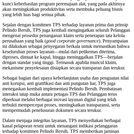
kunci keberhasilan program peremajaan alat, yang pada akhirnya
akan meningkatkan produktivitas serta membuka peluang bisnis
yang lebih luas bagi semua pihak.
Sejalan dengan komitmen TPS terhadap layanan prima dan prinsip
Pelindo Bersih, TPS juga kembali mengingatkan seluruh Pelanggan
mengenai prosedur penanganan klaim serta penerapan tata kelola
perusahaan yang baik (
good corporate governance
). Penyampaian
ini dilakukan sebagai penyegaran berkala untuk memastikan bahwa
keseluruhan proses layanan—mulai dari petikemas diterima,
diproses, dimuat ke kapal, hingga meninggalkan TPS—berjalan
dengan standar yang tinggi. Termasuk apabila muncul klaim,
mekanisme penyelesaian disiapkan secara transparan dan terukur.
Sebagai bagian dari upaya keberlanjutan usaha dan penguatan nilai
anti korupsi, anti gratifikasi dan anti pungutan liar, TPS juga
menegaskan kembali implementasi Pelindo Bersih. Pembatasan
interaksi tatap muka antara petugas TPS dan Pelanggan terus
diperkuat melalui berbagai inovasi layanan digital yang telah
terbukti mempercepat proses, meningkatkan transparansi, serta
mempermudah penelusuran dokumen secara terukur.
Dalam menjaga integritas layanan, TPS menyediakan berbagai
kanal pelaporan resmi untuk menangani indikasi pelanggaran
terhadap komitmen Pelindo Bersih. TPS memberikan jaminan