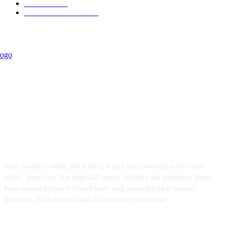
Kilas Jatim
31
Politik Pemerintahan
23
ABOUT US
Kilas Surabaya adalah portal berita digital yang menyajikan informasi
terkini, terpercaya, dan inspiratif seputar Surabaya dan sekitarnya. Kami
hadir sebagai jendela informasi lokal yang mengedepankan akurasi,
kecepatan, dan keberimbangan dalam setiap pemberitaan.