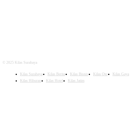
FOLLOW US
© 2025 Kilas Surabaya
Kilas Surabaya
Kilas Berita
Kilas Bisnis
Kilas Oto
Kilas Gaya
Kilas Hiburan
Kilas Hotel
Kilas Jatim