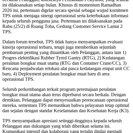
ini dilaksanakan setiap bulan. Khusus di momentum Ramadhan
2026 ini, pertemuan digelar secara spesial sebagai wujud komitmen
TPS untuk menjaga sinergi operasional serta keterbukaan informasi
kepada seluruh pengguna jasa. Pertemuan ini dilaksanakan pada
Rabu (25/2) di Ruang Toba, Gedung Customer Service Lantai 2
TPS.
Dalam forum tersebut, TPS tidak hanya menyampaikan evaluasi
kinerja operasional terbaru, tetapi juga memberikan sejumlah
pembaruan penting yang dinantikan oleh Pelanggan, antara lain 1)
Progres elektrifikasi Rubber Tyred Gantry (RTG), 2) Kedatangan
peralatan bongkar muat utama (RTG dan Container Crane/CC), 3)
Rencana penjadwalan relokasi alat pasca kedatangan empat unit CC
baru, 4) Deployment peralatan bongkar muat baru di area
operasional TPS.
Seluruh perkembangan terkait program peremajaan peralatan
bongkar muat utama akan terus diperbarui secara berkala. Dengan
demikian, Pelanggan dapat menyesuaikan perencanaan operasional
mereka, sementara TPS memastikan bahwa pelayanan tetap optimal
dan sejalan dengan standar Keselamatan dan Kesehatan Kerja (K3).
TPS menyampaikan apresiasi setinggi-tingginya kepada seluruh
Pelanggan atas dukungan yang telah diberikan selama ini.
Komunikasi intensif dan kolaborasi yang terjalin dinilai menjadi