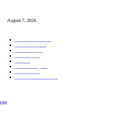
Profesor ITS Perkuat Telekomunikasi Lewat Pemodelan Gelombang Radi
August 7, 2026
POPULAR CATEGORY
Ekonomi Bisnis
300
Berita Utama
144
Pendidikan
131
Kilas Hotel
57
Berita
54
Kilas Surabaya
50
Kilas Jatim
31
Politik Pemerintahan
23