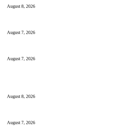
August 8, 2026
Puluhan Praktisi Sustainability Studi Banding ke Bogasari
August 7, 2026
Profesor ITS Perkuat Telekomunikasi Lewat Pemodelan Gelombang Radi
August 7, 2026
POPULAR POSTS
Dorong Kemandirian Ekonomi Masyarakat Pesisir, PT Terminal Teluk L
Raih Penghargaan Kategori Gold Dalam Ajang TJSL & CSR Award 2026
August 8, 2026
Puluhan Praktisi Sustainability Studi Banding ke Bogasari
August 7, 2026