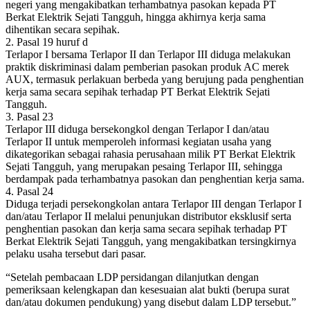
negeri yang mengakibatkan terhambatnya pasokan kepada PT
Berkat Elektrik Sejati Tangguh, hingga akhirnya kerja sama
dihentikan secara sepihak.
2. Pasal 19 huruf d
Terlapor I bersama Terlapor II dan Terlapor III diduga melakukan
praktik diskriminasi dalam pemberian pasokan produk AC merek
AUX, termasuk perlakuan berbeda yang berujung pada penghentian
kerja sama secara sepihak terhadap PT Berkat Elektrik Sejati
Tangguh.
3. Pasal 23
Terlapor III diduga bersekongkol dengan Terlapor I dan/atau
Terlapor II untuk memperoleh informasi kegiatan usaha yang
dikategorikan sebagai rahasia perusahaan milik PT Berkat Elektrik
Sejati Tangguh, yang merupakan pesaing Terlapor III, sehingga
berdampak pada terhambatnya pasokan dan penghentian kerja sama.
4. Pasal 24
Diduga terjadi persekongkolan antara Terlapor III dengan Terlapor I
dan/atau Terlapor II melalui penunjukan distributor eksklusif serta
penghentian pasokan dan kerja sama secara sepihak terhadap PT
Berkat Elektrik Sejati Tangguh, yang mengakibatkan tersingkirnya
pelaku usaha tersebut dari pasar.
“Setelah pembacaan LDP persidangan dilanjutkan dengan
pemeriksaan kelengkapan dan kesesuaian alat bukti (berupa surat
dan/atau dokumen pendukung) yang disebut dalam LDP tersebut.”