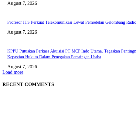
August 7, 2026
Profesor ITS Perkuat Telekomunikasi Lewat Pemodelan Gelombang Radi
August 7, 2026
KPPU Putuskan Perkara Akuisisi PT MCP Indo Utama, Tegaskan Penting
Kepastian Hukum Dalam Penegakan Persaingan Usaha
August 7, 2026
Load more
RECENT COMMENTS
EDITOR PICKS
Dorong Kemandirian Ekonomi Masyarakat Pesisir, PT Terminal Teluk L
Raih Penghargaan Kategori Gold Dalam Ajang TJSL & CSR Award 2026