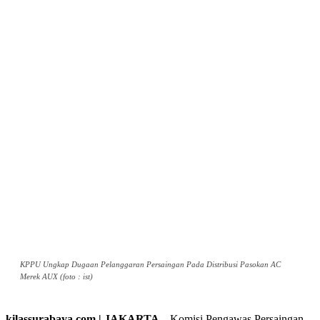
KPPU Ungkap Dugaan Pelanggaran Persaingan Pada Distribusi Pasokan AC
Merek AUX (foto : ist)
kilassurabaya.com | JAKARTA –
Komisi Pengawas Persaingan