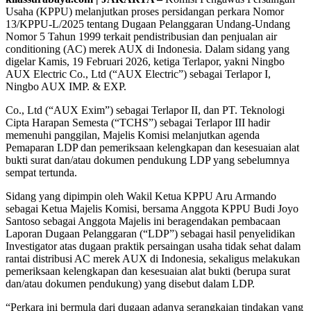
Usaha (KPPU) melanjutkan proses persidangan perkara Nomor
13/KPPU-L/2025 tentang Dugaan Pelanggaran Undang-Undang
Nomor 5 Tahun 1999 terkait pendistribusian dan penjualan air
conditioning (AC) merek AUX di Indonesia. Dalam sidang yang
digelar Kamis, 19 Februari 2026, ketiga Terlapor, yakni Ningbo
AUX Electric Co., Ltd (“AUX Electric”) sebagai Terlapor I,
Ningbo AUX IMP. & EXP.
Co., Ltd (“AUX Exim”) sebagai Terlapor II, dan PT. Teknologi
Cipta Harapan Semesta (“TCHS”) sebagai Terlapor III hadir
memenuhi panggilan, Majelis Komisi melanjutkan agenda
Pemaparan LDP dan pemeriksaan kelengkapan dan kesesuaian alat
bukti surat dan/atau dokumen pendukung LDP yang sebelumnya
sempat tertunda.
Sidang yang dipimpin oleh Wakil Ketua KPPU Aru Armando
sebagai Ketua Majelis Komisi, bersama Anggota KPPU Budi Joyo
Santoso sebagai Anggota Majelis ini beragendakan pembacaan
Laporan Dugaan Pelanggaran (“LDP”) sebagai hasil penyelidikan
Investigator atas dugaan praktik persaingan usaha tidak sehat dalam
rantai distribusi AC merek AUX di Indonesia, sekaligus melakukan
pemeriksaan kelengkapan dan kesesuaian alat bukti (berupa surat
dan/atau dokumen pendukung) yang disebut dalam LDP.
“Perkara ini bermula dari dugaan adanya serangkaian tindakan yang