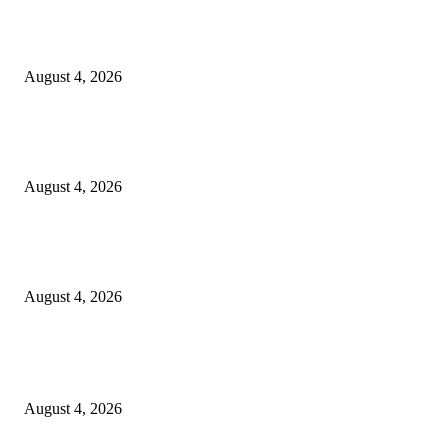
Unusa Siapkan Redesain Kurikulum untuk Cetak Pembelajar Sejati di Era 
August 4, 2026
PT Terminal Teluk Lamong Perkuat Kapasitas TPK Nilam Melalui Penam
E-RTG Ramah Lingkungan
August 4, 2026
Prime Plaza Bangun Hotel di Batu, Yusak Anshori Yakin Masa Depan Indus
Pariwisata Indonesia
August 4, 2026
POPULAR POSTS
Unusa Siapkan Redesain Kurikulum untuk Cetak Pembelajar Sejati di Era 
August 4, 2026