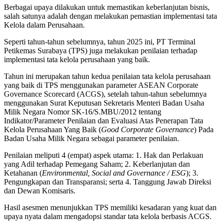
Berbagai upaya dilakukan untuk memastikan keberlanjutan bisnis,
salah satunya adalah dengan melakukan pemastian implementasi tata
Kelola dalam Perusahaan.
Seperti tahun-tahun sebelumnya, tahun 2025 ini, PT Terminal
Petikemas Surabaya (TPS) juga melakukan penilaian terhadap
implementasi tata kelola perusahaan yang baik.
Tahun ini merupakan tahun kedua penilaian tata kelola perusahaan
yang baik di TPS menggunakan parameter ASEAN Corporate
Governance Scorecard (ACGS), setelah tahun-tahun sebelumnya
menggunakan Surat Keputusan Sekretaris Menteri Badan Usaha
Milik Negara Nomor SK-16/S.MBU/2012 tentang
Indikator/Parameter Penilaian dan Evaluasi Atas Penerapan Tata
Kelola Perusahaan Yang Baik (
Good Corporate Governance
) Pada
Badan Usaha Milik Negara sebagai parameter penilaian.
Penilaian meliputi 4 (empat) aspek utama: 1. Hak dan Perlakuan
yang Adil terhadap Pemegang Saham; 2. Keberlanjutan dan
Ketahanan (
Environmental, Social and Governance / ESG
); 3.
Pengungkapan dan Transparansi; serta 4. Tanggung Jawab Direksi
dan Dewan Komisaris.
Hasil asesmen menunjukkan TPS memiliki kesadaran yang kuat dan
upaya nyata dalam mengadopsi standar tata kelola berbasis ACGS.