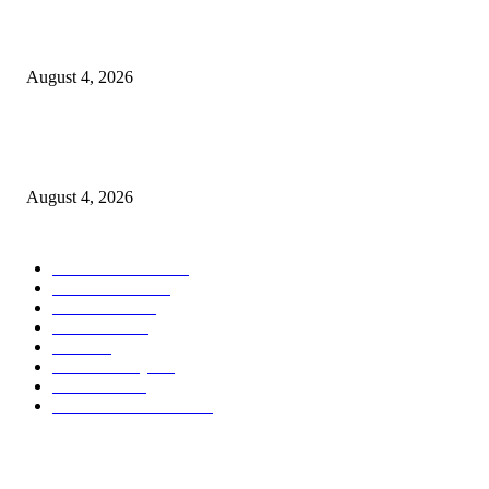
PT Terminal Teluk Lamong Perkuat Kapasitas TPK Nilam Melalui Penam
E-RTG Ramah Lingkungan
August 4, 2026
Prime Plaza Bangun Hotel di Batu, Yusak Anshori Yakin Masa Depan Indus
Pariwisata Indonesia
August 4, 2026
POPULAR CATEGORY
Ekonomi Bisnis
300
Berita Utama
144
Pendidikan
130
Kilas Hotel
57
Berita
54
Kilas Surabaya
50
Kilas Jatim
31
Politik Pemerintahan
23