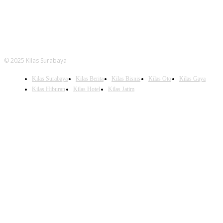
© 2025 Kilas Surabaya
Kilas Surabaya
Kilas Berita
Kilas Bisnis
Kilas Oto
Kilas Gaya
Kilas Hiburan
Kilas Hotel
Kilas Jatim