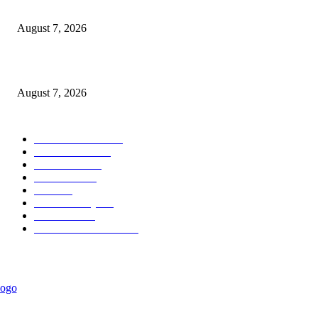
Puluhan Praktisi Sustainability Studi Banding ke Bogasari
August 7, 2026
Profesor ITS Perkuat Telekomunikasi Lewat Pemodelan Gelombang Radi
August 7, 2026
POPULAR CATEGORY
Ekonomi Bisnis
300
Berita Utama
144
Pendidikan
131
Kilas Hotel
57
Berita
54
Kilas Surabaya
50
Kilas Jatim
31
Politik Pemerintahan
23