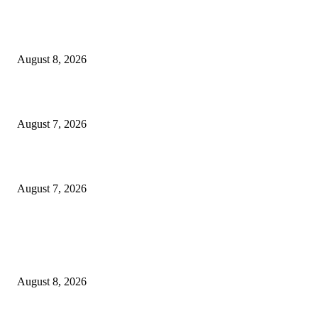
Dorong Kemandirian Ekonomi Masyarakat Pesisir, PT Terminal Teluk L
Raih Penghargaan Kategori Gold Dalam Ajang TJSL & CSR Award 2026
August 8, 2026
Puluhan Praktisi Sustainability Studi Banding ke Bogasari
August 7, 2026
Profesor ITS Perkuat Telekomunikasi Lewat Pemodelan Gelombang Radi
August 7, 2026
POPULAR POSTS
Dorong Kemandirian Ekonomi Masyarakat Pesisir, PT Terminal Teluk L
Raih Penghargaan Kategori Gold Dalam Ajang TJSL & CSR Award 2026
August 8, 2026