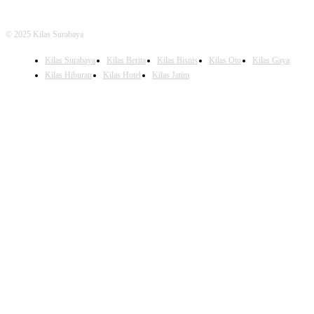
© 2025 Kilas Surabaya
Kilas Surabaya
Kilas Berita
Kilas Bisnis
Kilas Oto
Kilas Gaya
Kilas Hiburan
Kilas Hotel
Kilas Jatim