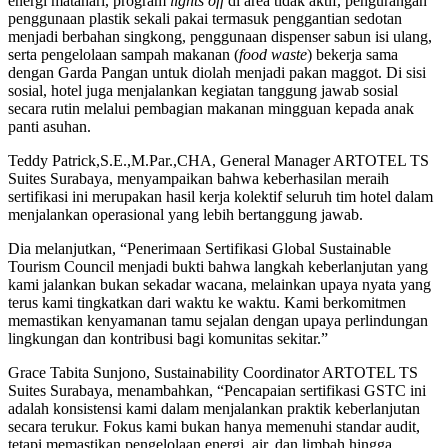
energi matahari, program
lights off
di area tidak aktif, pengurangan
penggunaan plastik sekali pakai termasuk penggantian sedotan
menjadi berbahan singkong, penggunaan dispenser sabun isi ulang,
serta pengelolaan sampah makanan (
food waste
) bekerja sama
dengan Garda Pangan untuk diolah menjadi pakan maggot. Di sisi
sosial, hotel juga menjalankan kegiatan tanggung jawab sosial
secara rutin melalui pembagian makanan mingguan kepada anak
panti asuhan.
Teddy Patrick,S.E.,M.Par.,CHA, General Manager ARTOTEL TS
Suites Surabaya, menyampaikan bahwa keberhasilan meraih
sertifikasi ini merupakan hasil kerja kolektif seluruh tim hotel dalam
menjalankan operasional yang lebih bertanggung jawab.
Dia melanjutkan, “Penerimaan Sertifikasi Global Sustainable
Tourism Council menjadi bukti bahwa langkah keberlanjutan yang
kami jalankan bukan sekadar wacana, melainkan upaya nyata yang
terus kami tingkatkan dari waktu ke waktu. Kami berkomitmen
memastikan kenyamanan tamu sejalan dengan upaya perlindungan
lingkungan dan kontribusi bagi komunitas sekitar.”
Grace Tabita Sunjono, Sustainability Coordinator ARTOTEL TS
Suites Surabaya, menambahkan, “Pencapaian sertifikasi GSTC ini
adalah konsistensi kami dalam menjalankan praktik keberlanjutan
secara terukur. Fokus kami bukan hanya memenuhi standar audit,
tetapi memastikan pengelolaan energi, air, dan limbah hingga