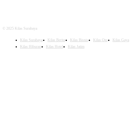
© 2025 Kilas Surabaya
Kilas Surabaya
Kilas Berita
Kilas Bisnis
Kilas Oto
Kilas Gaya
Kilas Hiburan
Kilas Hotel
Kilas Jatim