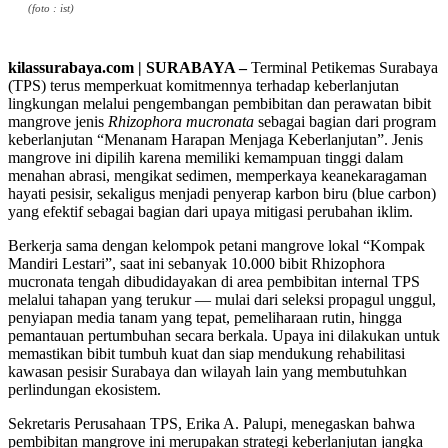
(foto : ist)
kilassurabaya.com | SURABAYA –
Terminal Petikemas Surabaya
(TPS) terus memperkuat komitmennya terhadap keberlanjutan
lingkungan melalui pengembangan pembibitan dan perawatan bibit
mangrove jenis
Rhizophora mucronata
sebagai bagian dari program
keberlanjutan “Menanam Harapan Menjaga Keberlanjutan”. Jenis
mangrove ini dipilih karena memiliki kemampuan tinggi dalam
menahan abrasi, mengikat sedimen, memperkaya keanekaragaman
hayati pesisir, sekaligus menjadi penyerap karbon biru (blue carbon)
yang efektif sebagai bagian dari upaya mitigasi perubahan iklim.
Berkerja sama dengan kelompok petani mangrove lokal “Kompak
Mandiri Lestari”, saat ini sebanyak 10.000 bibit Rhizophora
mucronata tengah dibudidayakan di area pembibitan internal TPS
melalui tahapan yang terukur — mulai dari seleksi propagul unggul,
penyiapan media tanam yang tepat, pemeliharaan rutin, hingga
pemantauan pertumbuhan secara berkala. Upaya ini dilakukan untuk
memastikan bibit tumbuh kuat dan siap mendukung rehabilitasi
kawasan pesisir Surabaya dan wilayah lain yang membutuhkan
perlindungan ekosistem.
Sekretaris Perusahaan TPS, Erika A. Palupi, menegaskan bahwa
pembibitan mangrove ini merupakan strategi keberlanjutan jangka