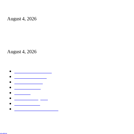
PT Terminal Teluk Lamong Perkuat Kapasitas TPK Nilam Melalui Penam
E-RTG Ramah Lingkungan
August 4, 2026
Prime Plaza Bangun Hotel di Batu, Yusak Anshori Yakin Masa Depan Indus
Pariwisata Indonesia
August 4, 2026
POPULAR CATEGORY
Ekonomi Bisnis
300
Berita Utama
144
Pendidikan
130
Kilas Hotel
57
Berita
54
Kilas Surabaya
50
Kilas Jatim
31
Politik Pemerintahan
23