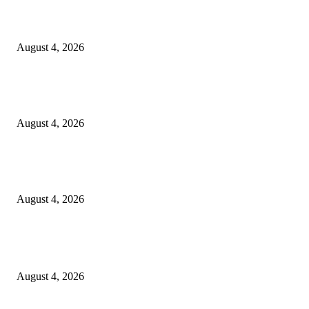
Unusa Siapkan Redesain Kurikulum untuk Cetak Pembelajar Sejati di Era 
August 4, 2026
PT Terminal Teluk Lamong Perkuat Kapasitas TPK Nilam Melalui Penam
E-RTG Ramah Lingkungan
August 4, 2026
Prime Plaza Bangun Hotel di Batu, Yusak Anshori Yakin Masa Depan Indus
Pariwisata Indonesia
August 4, 2026
POPULAR POSTS
Unusa Siapkan Redesain Kurikulum untuk Cetak Pembelajar Sejati di Era 
August 4, 2026