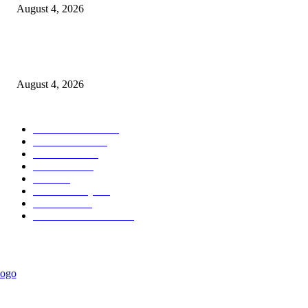
August 4, 2026
Prime Plaza Bangun Hotel di Batu, Yusak Anshori Yakin Masa Depan Indus
Pariwisata Indonesia
August 4, 2026
POPULAR CATEGORY
Ekonomi Bisnis
300
Berita Utama
144
Pendidikan
130
Kilas Hotel
57
Berita
54
Kilas Surabaya
50
Kilas Jatim
31
Politik Pemerintahan
23