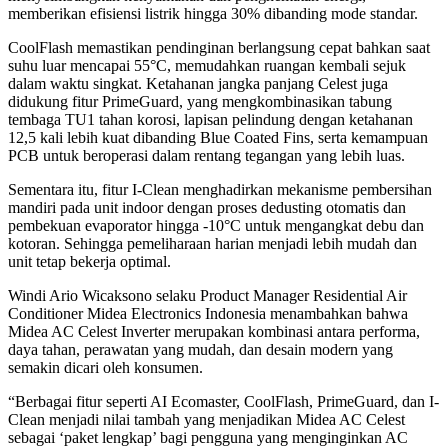
memberikan efisiensi listrik hingga 30% dibanding mode standar.
CoolFlash memastikan pendinginan berlangsung cepat bahkan saat
suhu luar mencapai 55°C, memudahkan ruangan kembali sejuk
dalam waktu singkat. Ketahanan jangka panjang Celest juga
didukung fitur PrimeGuard, yang mengkombinasikan tabung
tembaga TU1 tahan korosi, lapisan pelindung dengan ketahanan
12,5 kali lebih kuat dibanding Blue Coated Fins, serta kemampuan
PCB untuk beroperasi dalam rentang tegangan yang lebih luas.
Sementara itu, fitur I-Clean menghadirkan mekanisme pembersihan
mandiri pada unit indoor dengan proses dedusting otomatis dan
pembekuan evaporator hingga -10°C untuk mengangkat debu dan
kotoran. Sehingga pemeliharaan harian menjadi lebih mudah dan
unit tetap bekerja optimal.
Windi Ario Wicaksono selaku Product Manager Residential Air
Conditioner Midea Electronics Indonesia menambahkan bahwa
Midea AC Celest Inverter merupakan kombinasi antara performa,
daya tahan, perawatan yang mudah, dan desain modern yang
semakin dicari oleh konsumen.
“Berbagai fitur seperti AI Ecomaster, CoolFlash, PrimeGuard, dan I-
Clean menjadi nilai tambah yang menjadikan Midea AC Celest
sebagai ‘paket lengkap’ bagi pengguna yang menginginkan AC