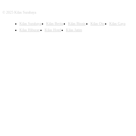
© 2025 Kilas Surabaya
Kilas Surabaya
Kilas Berita
Kilas Bisnis
Kilas Oto
Kilas Gaya
Kilas Hiburan
Kilas Hotel
Kilas Jatim