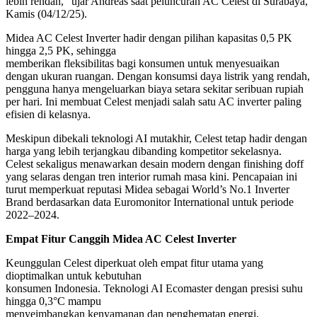
lebih rendah,” ujar Andreas saat peluncuran AC Celest di Surabaya,
Kamis (04/12/25).
Midea AC Celest Inverter hadir dengan pilihan kapasitas 0,5 PK
hingga 2,5 PK, sehingga
memberikan fleksibilitas bagi konsumen untuk menyesuaikan
dengan ukuran ruangan. Dengan konsumsi daya listrik yang rendah,
pengguna hanya mengeluarkan biaya setara sekitar seribuan rupiah
per hari. Ini membuat Celest menjadi salah satu AC inverter paling
efisien di kelasnya.
Meskipun dibekali teknologi AI mutakhir, Celest tetap hadir dengan
harga yang lebih terjangkau dibanding kompetitor sekelasnya.
Celest sekaligus menawarkan desain modern dengan finishing doff
yang selaras dengan tren interior rumah masa kini. Pencapaian ini
turut memperkuat reputasi Midea sebagai World’s No.1 Inverter
Brand berdasarkan data Euromonitor International untuk periode
2022–2024.
Empat Fitur Canggih Midea AC Celest Inverter
Keunggulan Celest diperkuat oleh empat fitur utama yang
dioptimalkan untuk kebutuhan
konsumen Indonesia. Teknologi AI Ecomaster dengan presisi suhu
hingga 0,3°C mampu
menyeimbangkan kenyamanan dan penghematan energi,