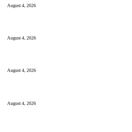
August 4, 2026
PT Terminal Teluk Lamong Perkuat Kapasitas TPK Nilam Melalui Penam
E-RTG Ramah Lingkungan
August 4, 2026
Prime Plaza Bangun Hotel di Batu, Yusak Anshori Yakin Masa Depan Indus
Pariwisata Indonesia
August 4, 2026
POPULAR POSTS
Unusa Siapkan Redesain Kurikulum untuk Cetak Pembelajar Sejati di Era 
August 4, 2026
PT Terminal Teluk Lamong Perkuat Kapasitas TPK Nilam Melalui Penam
E-RTG Ramah Lingkungan