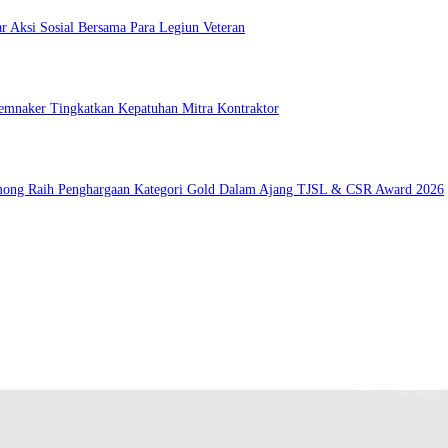
r Aksi Sosial Bersama Para Legiun Veteran
Kemnaker Tingkatkan Kepatuhan Mitra Kontraktor
among Raih Penghargaan Kategori Gold Dalam Ajang TJSL & CSR Award 2026