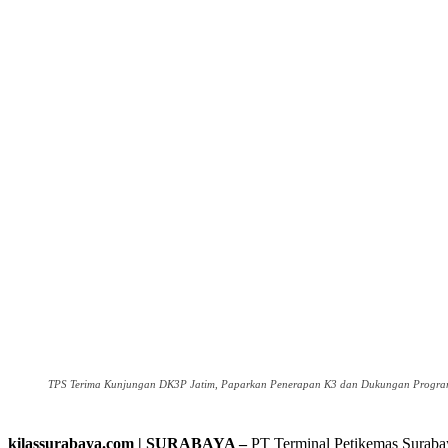
TPS Terima Kunjungan DK3P Jatim, Paparkan Penerapan K3 dan Dukungan Program L
kilassurabaya.com | SURABAYA –
PT Terminal Petikemas Suraba