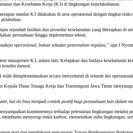
matan dan Kesehatan Kerja (K3) di lingkungan kepelabuhanan.
erapan standar K3 dilakukan di area operasional dengan tingkat risiko
n pelabuhan.
sejumlah fasilitas dan prosedur keselamatan yang diterapkan di are
ijakan perusahaan hingga implementasi teknis.
budaya operasional, bukan sekadar pemenuhan regulasi,”
ujar I Nyom
em manajemen K3, antara lain: Kebijakan dan budaya keselamatan kerja
 kondisi darurat.
 telah diimplementasikan secara menyeluruh di seluruh lini operasiona
an Kepala Dinas Tenaga Kerja dan Transmigrasi Jawa Timur menyampaik
i, hal ini bisa menjadi contoh positif bagi perusahaan lain dalam 
menyampaikan komitmennya terhadap pelestarian lingkungan melalui
n, membantu menyerap emisi karbon, menurunkan suhu lingkungan, se
green port
dan mendukung pencapaian Tujuan Pembangunan Berkelanju