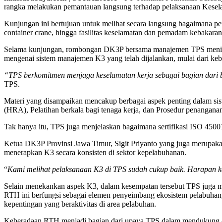
rangka melakukan pemantauan langsung terhadap pelaksanaan Kesela
Kunjungan ini bertujuan untuk melihat secara langsung bagaimana pen
container crane, hingga fasilitas keselamatan dan pemadam kebakara
Selama kunjungan, rombongan DK3P bersama manajemen TPS meninjau 
mengenai sistem manajemen K3 yang telah dijalankan, mulai dari keb
“TPS berkomitmen menjaga keselamatan kerja sebagai bagian dari 
TPS.
Materi yang disampaikan mencakup berbagai aspek penting dalam sist
(HRA), Pelatihan berkala bagi tenaga kerja, dan Prosedur penanganan
Tak hanya itu, TPS juga menjelaskan bagaimana sertifikasi ISO 45001
Ketua DK3P Provinsi Jawa Timur, Sigit Priyanto yang juga merupak
menerapkan K3 secara konsisten di sektor kepelabuhanan.
“
Kami melihat pelaksanaan K3 di TPS sudah cukup baik. Harapan kam
Selain menekankan aspek K3, dalam kesempatan tersebut TPS juga 
RTH ini berfungsi sebagai elemen penyeimbang ekosistem pelabuha
kepentingan yang beraktivitas di area pelabuhan.
Keberadaan RTH menjadi bagian dari upaya TPS dalam mendukung