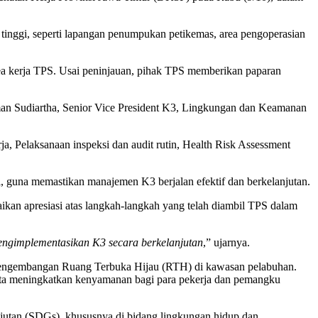
 tinggi, seperti lapangan penumpukan petikemas, area pengoperasian
a kerja TPS. Usai peninjauan, pihak TPS memberikan paparan
an Sudiartha, Senior Vice President K3, Lingkungan dan Keamanan
, Pelaksanaan inspeksi dan audit rutin, Health Risk Assessment
l, guna memastikan manajemen K3 berjalan efektif dan berkelanjutan.
an apresiasi atas langkah-langkah yang telah diambil TPS dalam
mengimplementasikan K3 secara berkelanjutan
,” ujarnya.
 pengembangan Ruang Terbuka Hijau (RTH) di kawasan pelabuhan.
rta meningkatkan kenyamanan bagi para pekerja dan pemangku
tan (SDGs), khususnya di bidang lingkungan hidup dan