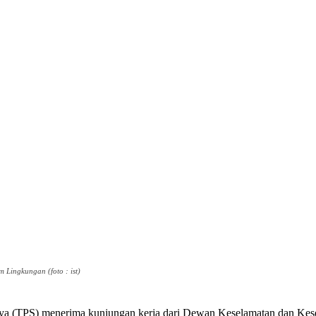
ingkungan (foto : ist)
ya (TPS) menerima kunjungan kerja dari Dewan Keselamatan dan Kese