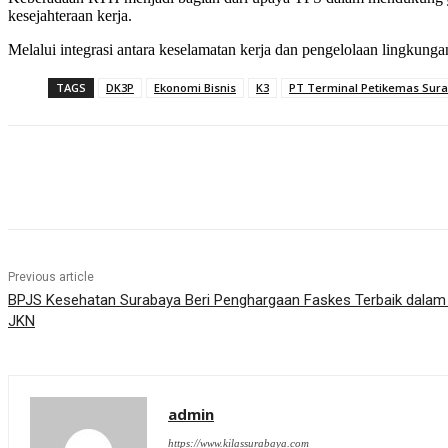
kesejahteraan kerja.
Melalui integrasi antara keselamatan kerja dan pengelolaan lingkung
TAGS
DK3P
Ekonomi Bisnis
K3
PT Terminal Petikemas Sur
Share
Previous article
BPJS Kesehatan Surabaya Beri Penghargaan Faskes Terbaik dalam
JKN
admin
https://www.kilassurabaya.com