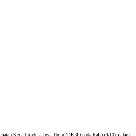
hatan Kerja Provinsi Jawa Timur (DK3P) pada Rabu (9/10), dalam