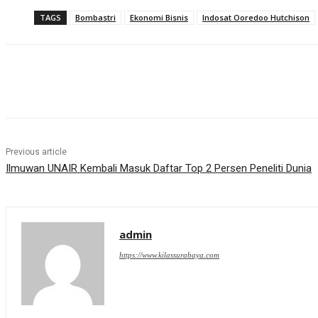
TAGS
Bombastri
Ekonomi Bisnis
Indosat Ooredoo Hutchison
Share
Previous article
Ilmuwan UNAIR Kembali Masuk Daftar Top 2 Persen Peneliti Dunia
admin
https://www.kilassurabaya.com