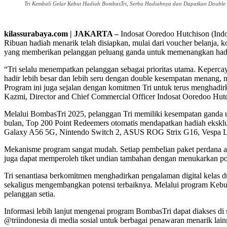
Tri Kembali Gelar Kebut Hadiah BombasTri, Serbu Hadiahnya dan Dapatkan Double Ke
kilassurabaya.com | JAKARTA –
Indosat Ooredoo Hutchison (Indo
Ribuan hadiah menarik telah disiapkan, mulai dari voucher belanja, 
yang memberikan pelanggan peluang ganda untuk memenangkan hadia
“Tri selalu menempatkan pelanggan sebagai prioritas utama. Kepercay
hadir lebih besar dan lebih seru dengan double kesempatan menang,
Program ini juga sejalan dengan komitmen Tri untuk terus menghadirk
Kazmi, Director and Chief Commercial Officer Indosat Ooredoo Hut
Melalui BombasTri 2025, pelanggan Tri memiliki kesempatan ganda un
bulan, Top 200 Point Redeemers otomatis mendapatkan hadiah eksklusi
Galaxy A56 5G, Nintendo Switch 2, ASUS ROG Strix G16, Vespa L
Mekanisme program sangat mudah. Setiap pembelian paket perdana at
juga dapat memperoleh tiket undian tambahan dengan menukarkan poi
Tri senantiasa berkomitmen menghadirkan pengalaman digital kelas du
sekaligus mengembangkan potensi terbaiknya. Melalui program Kebut
pelanggan setia.
Informasi lebih lanjut mengenai program BombasTri dapat diakses di 
@triindonesia di media sosial untuk berbagai penawaran menarik lain