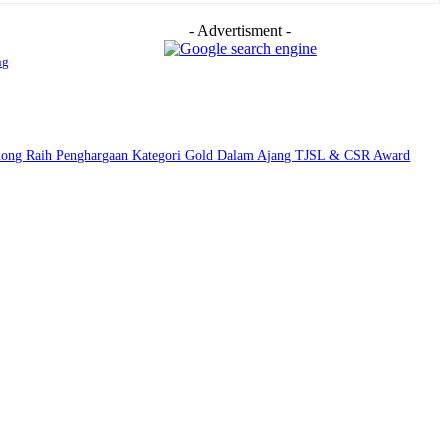
- Advertisment -
ng
among Raih Penghargaan Kategori Gold Dalam Ajang TJSL & CSR Award