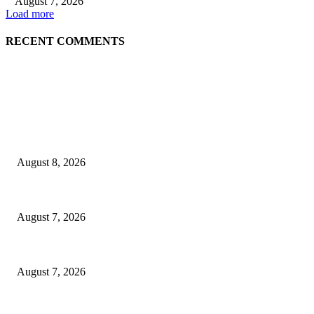
August 7, 2026
Load more
RECENT COMMENTS
EDITOR PICKS
Dorong Kemandirian Ekonomi Masyarakat Pesisir, PT Terminal Teluk L
August 8, 2026
Puluhan Praktisi Sustainability Studi Banding ke Bogasari
August 7, 2026
Profesor ITS Perkuat Telekomunikasi Lewat Pemodelan Gelombang Radi
August 7, 2026
POPULAR POSTS