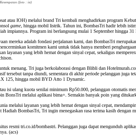
sempatan (foto : ist)
sat atau IOH) melalui brand Tri kembali menghadirkan program Kebut 
konsol
game
, hingga mobil listrik. Tahun ini, BombasTri hadir lebih
h impiannya. Program ini berlangsung mulai 1 September hingga 31
aan mereka adalah fondasi perjalanan kami, dan BombasTri merupakan w
 mencerminkan komitmen kami untuk tidak hanya memberi penghargaan 
an layanan yang lebih hemat dengan sinyal cepat, sekaligus memperera
chison.
tuk menang. Tri juga berkolaborasi dengan Blibli dan Hotelmurah.com
f tersebut tanpa diundi, sementara di akhir periode pelanggan juga te
X 125, hingga mobil BYD Atto 1 Dynamic.
au isi ulang kuota senilai minimum Rp50.000, pelanggan otomatis me
n BonsTri melalui aplikasi bima+. Semakin banyak poin yang ditukark
nia melalui layanan yang lebih hemat dengan sinyal cepat, mendamping
 Hadiah BombasTri, Tri ingin menegaskan rasa terima kasih dengan m
situs resmi tri.co.id/bombastri. Pelanggan juga dapat mengunduh aplik
nya. (acs)