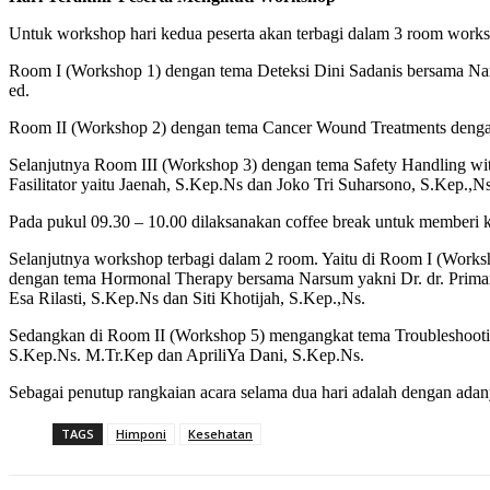
Untuk workshop hari kedua peserta akan terbagi dalam 3 room works
Room I (Workshop 1) dengan tema Deteksi Dini Sadanis bersama N
ed.
Room II (Workshop 2) dengan tema Cancer Wound Treatments dengan 
Selanjutnya Room III (Workshop 3) dengan tema Safety Handling w
Fasilitator yaitu Jaenah, S.Kep.Ns dan Joko Tri Suharsono, S.Kep.,Ns
Pada pukul 09.30 – 10.00 dilaksanakan coffee break untuk memberi k
Selanjutnya workshop terbagi dalam 2 room. Yaitu di Room I (Works
dengan tema Hormonal Therapy bersama Narsum yakni Dr. dr. Priman
Esa Rilasti, S.Kep.Ns dan Siti Khotijah, S.Kep.,Ns.
Sedangkan di Room II (Workshop 5) mengangkat tema Troubleshootin
S.Kep.Ns. M.Tr.Kep dan ApriliYa Dani, S.Kep.Ns.
Sebagai penutup rangkaian acara selama dua hari adalah dengan adany
TAGS
Himponi
Kesehatan