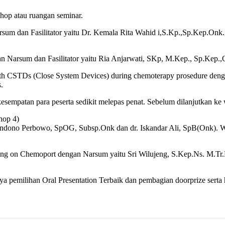
hop atau ruangan seminar.
arsum dan Fasilitator yaitu Dr. Kemala Rita Wahid i,S.Kp.,Sp.Kep
Narsum dan Fasilitator yaitu Ria Anjarwati, SKp, M.Kep., Sp.Kep.,
ith CSTDs (Close System Devices) during chemoterapy prosedure den
.
esempatan para peserta sedikit melepas penat. Sebelum dilanjutkan ke
hop 4)
dono Perbowo, SpOG, Subsp.Onk dan dr. Iskandar Ali, SpB(Onk). Works
g on Chemoport dengan Narsum yaitu Sri Wilujeng, S.Kep.Ns. M.Tr.Ke
a pemilihan Oral Presentation Terbaik dan pembagian doorprize serta h