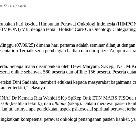
n Khusus (dokpri)
merupakan hari ke-dua Himpunan Perawat Onkologi Indonesia (HIMP
MPONI) VII, dengan tema “Holistic Care On Oncology : Integrating E
Minggu (07/09/25) dimana hari pertama adalah seminar dilanjut dengan 
entarion Terbaik serta pembagian hadiah dan doorprize. Adapun acara 
 peserta. Sebagaimana disampaikan oleh Dewi Maryam, S.Kep., Ns., M
eserta online sebanyak 560 peserta dan offline 156 peserta. Peserta dat
Deteksi Dini Sadanis, memberi edukasi kepada masyarakat bagaimana 
nker terkini,” jelasnya.
n (IONA) Dr Kemala Rita Wahidi SKp SpKep Onk ETN MARS FISQua me
 skill
(keahlian teknik)
,
dan
attitude
(sikap). Dalam merawat pasien kanke
 lanjut, artinya apa pendekatan aspek psikososial spiritual perawat terh
katkan kompetensi perawat onkologi penanganan pasien kanker, y