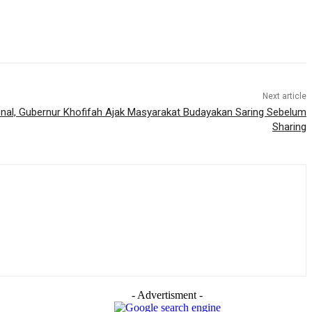
Next article
ional, Gubernur Khofifah Ajak Masyarakat Budayakan Saring Sebelum
Sharing
- Advertisment -