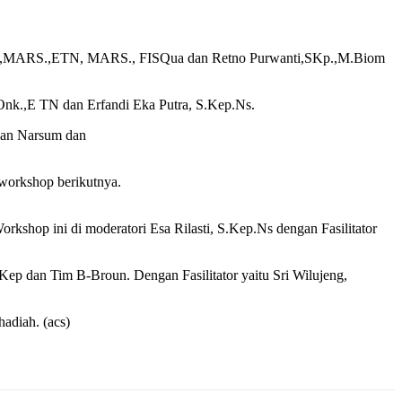
.Onk.,MARS.,ETN, MARS., FISQua dan Retno Purwanti,SKp.,M.Biom
Onk.,E TN dan Erfandi Eka Putra, S.Kep.Ns.
gan Narsum dan
 workshop berikutnya.
hop ini di moderatori Esa Rilasti, S.Kep.Ns dengan Fasilitator
p dan Tim B-Broun. Dengan Fasilitator yaitu Sri Wilujeng,
adiah. (acs)