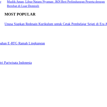
r
Mudik Aman, Libur Nataru Nyaman: JKN Beri Perlindungan Peserta dengan
Berobat di Luar Domisili
MOST POPULAR
Unusa Siapkan Redesain Kurikulum untuk Cetak Pembelajar Sejati di Era 
mbahan E-RTG Ramah Lingkungan
ri Pariwisata Indonesia