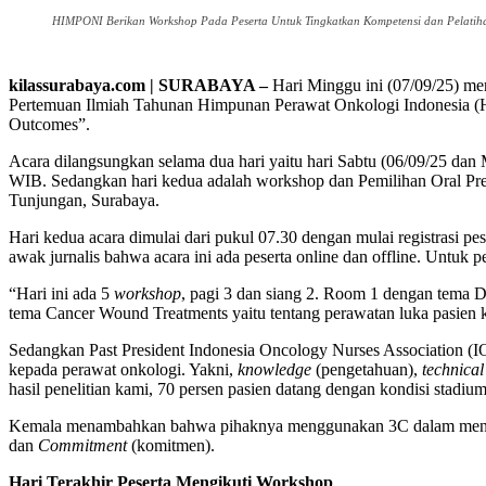
HIMPONI Berikan Workshop Pada Peserta Untuk Tingkatkan Kompetensi dan Pelatiha
kilassurabaya.com | SURABAYA –
Hari Minggu ini (07/09/25) 
Pertemuan Ilmiah Tahunan Himpunan Perawat Onkologi Indonesia (HI
Outcomes”.
Acara dilangsungkan selama dua hari yaitu hari Sabtu (06/09/25 dan 
WIB. Sedangkan hari kedua adalah workshop dan Pemilihan Oral Pres
Tunjungan, Surabaya.
Hari kedua acara dimulai dari pukul 07.30 dengan mulai registrasi
awak jurnalis bahwa acara ini ada peserta online dan offline. Untuk p
“Hari ini ada 5
workshop
, pagi 3 dan siang 2. Room 1 dengan tema 
tema Cancer Wound Treatments yaitu tentang perawatan luka pasien ka
Sedangkan Past President Indonesia Oncology Nurses Associatio
kepada perawat onkologi. Yakni,
knowledge
(pengetahuan),
technical
hasil penelitian kami, 70 persen pasien datang dengan kondisi stadium
Kemala menambahkan bahwa pihaknya menggunakan 3C dalam mening
dan
Commitment
(komitmen).
Hari Terakhir Peserta Mengikuti Workshop