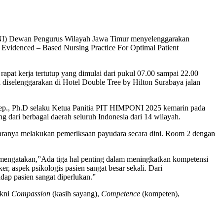
ONI) Dewan Pengurus Wilayah Jawa Timur menyelenggarakan
videnced – Based Nursing Practice For Optimal Patient
rapat kerja tertutup yang dimulai dari pukul 07.00 sampai 22.00
diselenggarakan di Hotel Double Tree by Hilton Surabaya jalan
.Kep., Ph.D selaku Ketua Panitia PIT HIMPONI 2025 kemarin pada
ang dari berbagai daerah seluruh Indonesia dari 14 wilayah.
caranya melakukan pemeriksaan payudara secara dini. Room 2 dengan
ngatakan,”Ada tiga hal penting dalam meningkatkan kompetensi
r, aspek psikologis pasien sangat besar sekali. Dari
adap pasien sangat diperlukan.”
akni
Compassion
(kasih sayang),
Competence
(kompeten),