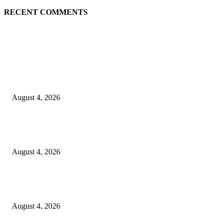
RECENT COMMENTS
EDITOR PICKS
Unusa Siapkan Redesain Kurikulum untuk Cetak Pembelajar Sejati di Era 
August 4, 2026
PT Terminal Teluk Lamong Perkuat Kapasitas TPK Nilam Melalui Penam
E-RTG Ramah Lingkungan
August 4, 2026
Prime Plaza Bangun Hotel di Batu, Yusak Anshori Yakin Masa Depan Indus
Pariwisata Indonesia
August 4, 2026
POPULAR POSTS