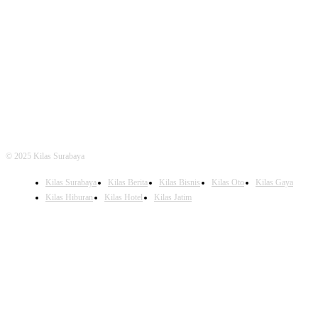
FOLLOW US
© 2025 Kilas Surabaya
Kilas Surabaya
Kilas Berita
Kilas Bisnis
Kilas Oto
Kilas Gaya
Kilas Hiburan
Kilas Hotel
Kilas Jatim