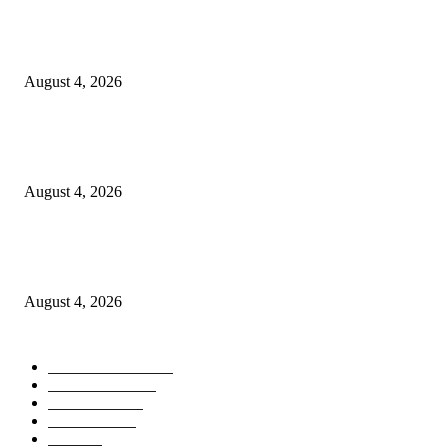
Unusa Siapkan Redesain Kurikulum untuk Cetak Pembelajar Sejati di Era 
August 4, 2026
PT Terminal Teluk Lamong Perkuat Kapasitas TPK Nilam Melalui Penam
E-RTG Ramah Lingkungan
August 4, 2026
Prime Plaza Bangun Hotel di Batu, Yusak Anshori Yakin Masa Depan Indus
Pariwisata Indonesia
August 4, 2026
POPULAR CATEGORY
Ekonomi Bisnis
300
Berita Utama
144
Pendidikan
130
Kilas Hotel
57
Berita
54