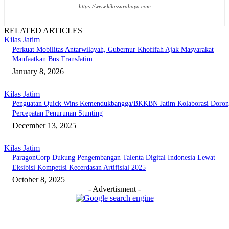
https://www.kilassurabaya.com
RELATED ARTICLES
Kilas Jatim
Perkuat Mobilitas Antarwilayah, Gubernur Khofifah Ajak Masyarakat
Manfaatkan Bus TransJatim
January 8, 2026
Kilas Jatim
Penguatan Quick Wins Kemendukbangga/BKKBN Jatim Kolaborasi Doro
Percepatan Penurunan Stunting
December 13, 2025
Kilas Jatim
ParagonCorp Dukung Pengembangan Talenta Digital Indonesia Lewat
Eksibisi Kompetisi Kecerdasan Artifisial 2025
October 8, 2025
- Advertisment -