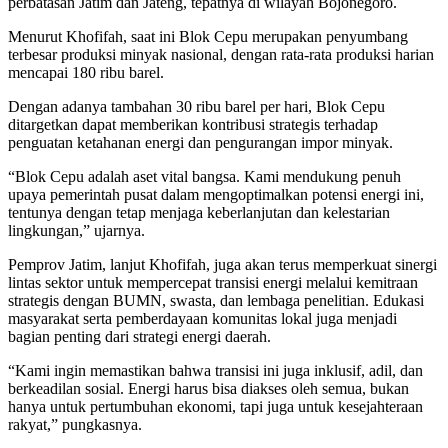
perbatasan Jatim dan Jateng, tepatnya di wilayah Bojonegoro.
Menurut Khofifah, saat ini Blok Cepu merupakan penyumbang
terbesar produksi minyak nasional, dengan rata-rata produksi harian
mencapai 180 ribu barel.
Dengan adanya tambahan 30 ribu barel per hari, Blok Cepu
ditargetkan dapat memberikan kontribusi strategis terhadap
penguatan ketahanan energi dan pengurangan impor minyak.
“Blok Cepu adalah aset vital bangsa. Kami mendukung penuh
upaya pemerintah pusat dalam mengoptimalkan potensi energi ini,
tentunya dengan tetap menjaga keberlanjutan dan kelestarian
lingkungan,” ujarnya.
Pemprov Jatim, lanjut Khofifah, juga akan terus memperkuat sinergi
lintas sektor untuk mempercepat transisi energi melalui kemitraan
strategis dengan BUMN, swasta, dan lembaga penelitian. Edukasi
masyarakat serta pemberdayaan komunitas lokal juga menjadi
bagian penting dari strategi energi daerah.
“Kami ingin memastikan bahwa transisi ini juga inklusif, adil, dan
berkeadilan sosial. Energi harus bisa diakses oleh semua, bukan
hanya untuk pertumbuhan ekonomi, tapi juga untuk kesejahteraan
rakyat,” pungkasnya.