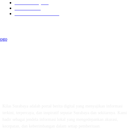
Kilas Surabaya
50
Kilas Jatim
31
Politik Pemerintahan
23
ABOUT US
Kilas Surabaya adalah portal berita digital yang menyajikan informasi
terkini, terpercaya, dan inspiratif seputar Surabaya dan sekitarnya. Kami
hadir sebagai jendela informasi lokal yang mengedepankan akurasi,
kecepatan, dan keberimbangan dalam setiap pemberitaan.