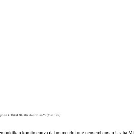
rgaan UMKM BUMN Award 2025 (foto : ist)
embuktikan komitmennya dalam mendukung pengembangan Usaha Mik