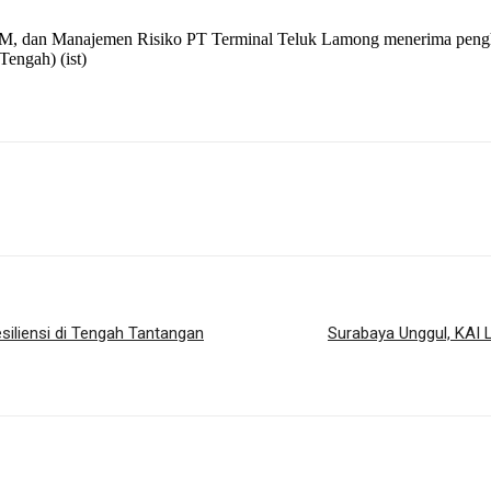
SDM, dan Manajemen Risiko PT Terminal Teluk Lamong menerima pengh
engah) (ist)
esiliensi di Tengah Tantangan
Surabaya Unggul, KAI L