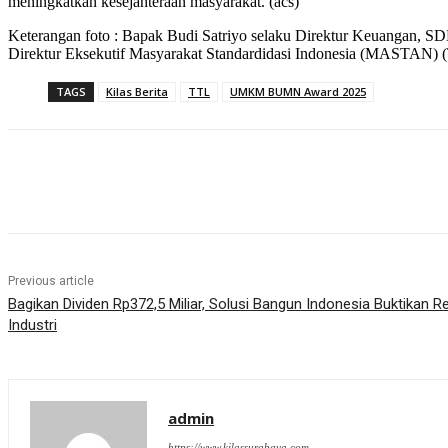
meningkatkan kesejahteraan masyarakat. (acs)
Keterangan foto : Bapak Budi Satriyo selaku Direktur Keuangan, 
Direktur Eksekutif Masyarakat Standardidasi Indonesia (MASTAN) (T
TAGS
Kilas Berita
TTL
UMKM BUMN Award 2025
Share
Previous article
Bagikan Dividen Rp372,5 Miliar, Solusi Bangun Indonesia Buktikan R
Industri
admin
https://www.kilassurabaya.com