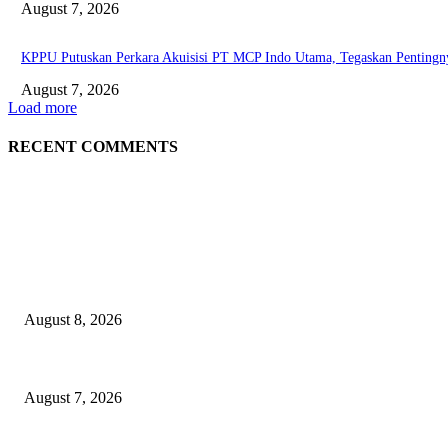
August 7, 2026
KPPU Putuskan Perkara Akuisisi PT MCP Indo Utama, Tegaskan Pentingn
August 7, 2026
Load more
RECENT COMMENTS
EDITOR PICKS
Dorong Kemandirian Ekonomi Masyarakat Pesisir, PT Terminal Teluk L
August 8, 2026
Puluhan Praktisi Sustainability Studi Banding ke Bogasari
August 7, 2026
Profesor ITS Perkuat Telekomunikasi Lewat Pemodelan Gelombang Radi