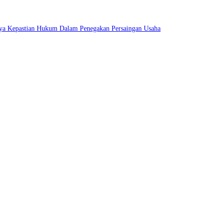
ya Kepastian Hukum Dalam Penegakan Persaingan Usaha
among Raih Penghargaan Kategori Gold Dalam Ajang TJSL & CSR Award 2026
o