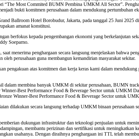
i “The Most Commited BUMN Pembina UMKM All Sector”. Penghargaa
njadi bukti komitmen perusahaan dalam mendukung pertumbuhan e
Ballroom Hotel Borobudur, Jakarta, pada tanggal 25 Juni 2025 dih
akan amanat konstitusi.
dengan berfokus kepada pengembangan ekonomi yang berkelanjutan sekal
 Eddy Soeparno.
, saat menerima penghargaan secara langsung menjelaskan bahwa pe
n oleh perusahaan guna membangun kemandirian masyarakat sekitar.
jukkan pengakuan atas komitmen dan kerja keras kami dalam menduku
il dalam membina banyak UMKM di sekitar perusahaan, BUMN track se
inner-Best Performance Food & Beverage Sector untuk UMKM Dapoer
Bronze Winner-Best Performance Food & Beverage Sector untuk UM
aian dilakukan secara langsung terhadap UMKM binaan perusahaan s
emberian dukungan infrastruktur dan teknologi penjualan untuk menin
ampingan, membantu perizinan dan sertifikasi untuk meningkatkan k
gkan usahanya. Dengan diraihnya penghargaan ini TTL telah me