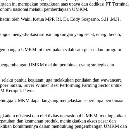
n ini merupakan pengakuan atas upaya dan dedikasi PT Terminal
konomi nasional melalui pemberdayaan UMKM.
adiri oleh Wakil Ketua MPR RI, Dr. Eddy Soeparno, S.H.,M.H.
igus mengadvokasi isu-isu lingkungan yang sehat, energi bersih,
ngembangan UMKM ini merupakan salah satu pilar dalam program
ng pengembangan UMKM melalui pembinaan yang strategis dan
laku panitia kegiatan juga melakukan penilaian dan wawancara
 Safara, Silver Winner-Best Performing Farming Sector untuk
KM Kerupuk Payus.
ehingga UMKM dapat langsung menjelaskan seperti apa pembinaan
gkatkan efisiensi dan efektivitas operasional UMKM, meningkatkan
epatuhan dan keamanan produk, meningkatkan akses pasar dan
mbuktikan komitmennya dalam mendukung pengembangan UMKM dan