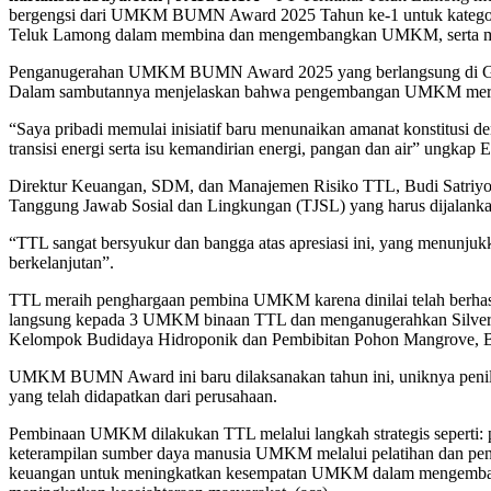
bergengsi dari UMKM BUMN Award 2025 Tahun ke-1 untuk kategor
Teluk Lamong dalam membina dan mengembangkan UMKM, serta me
Penganugerahan UMKM BUMN Award 2025 yang berlangsung di Grand 
Dalam sambutannya menjelaskan bahwa pengembangan UMKM merup
“Saya pribadi memulai inisiatif baru menunaikan amanat konstitusi 
transisi energi serta isu kemandirian energi, pangan dan air” ungkap
Direktur Keuangan, SDM, dan Manajemen Risiko TTL, Budi Satriyo
Tanggung Jawab Sosial dan Lingkungan (TJSL) yang harus dijalanka
“TTL sangat bersyukur dan bangga atas apresiasi ini, yang menun
berkelanjutan”.
TTL meraih penghargaan pembina UMKM karena dinilai telah berhas
langsung kepada 3 UMKM binaan TTL dan menganugerahkan Silver W
Kelompok Budidaya Hidroponik dan Pembibitan Pohon Mangrove, 
UMKM BUMN Award ini baru dilaksanakan tahun ini, uniknya penil
yang telah didapatkan dari perusahaan.
Pembinaan UMKM dilakukan TTL melalui langkah strategis seperti: p
keterampilan sumber daya manusia UMKM melalui pelatihan dan pend
keuangan untuk meningkatkan kesempatan UMKM dalam mengemban