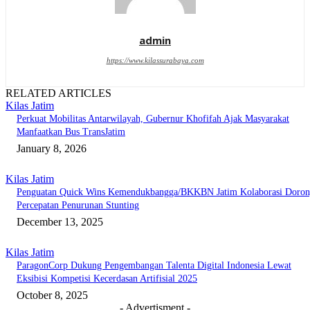
admin
https://www.kilassurabaya.com
RELATED ARTICLES
Kilas Jatim
Perkuat Mobilitas Antarwilayah, Gubernur Khofifah Ajak Masyarakat
Manfaatkan Bus TransJatim
January 8, 2026
Kilas Jatim
Penguatan Quick Wins Kemendukbangga/BKKBN Jatim Kolaborasi Doro
Percepatan Penurunan Stunting
December 13, 2025
Kilas Jatim
ParagonCorp Dukung Pengembangan Talenta Digital Indonesia Lewat
Eksibisi Kompetisi Kecerdasan Artifisial 2025
October 8, 2025
- Advertisment -