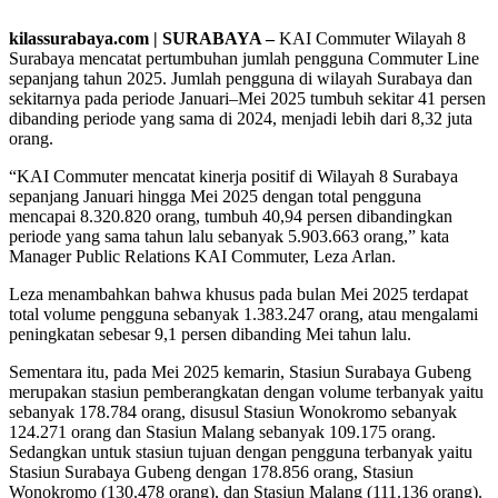
kilassurabaya.com | SURABAYA –
KAI Commuter Wilayah 8
Surabaya mencatat pertumbuhan jumlah pengguna Commuter Line
sepanjang tahun 2025. Jumlah pengguna di wilayah Surabaya dan
sekitarnya pada periode Januari–Mei 2025 tumbuh sekitar 41 persen
dibanding periode yang sama di 2024, menjadi lebih dari 8,32 juta
orang.
“KAI Commuter mencatat kinerja positif di Wilayah 8 Surabaya
sepanjang Januari hingga Mei 2025 dengan total pengguna
mencapai 8.320.820 orang, tumbuh 40,94 persen dibandingkan
periode yang sama tahun lalu sebanyak 5.903.663 orang,” kata
Manager Public Relations KAI Commuter, Leza Arlan.
Leza menambahkan bahwa khusus pada bulan Mei 2025 terdapat
total volume pengguna sebanyak 1.383.247 orang, atau mengalami
peningkatan sebesar 9,1 persen dibanding Mei tahun lalu.
Sementara itu, pada Mei 2025 kemarin, Stasiun Surabaya Gubeng
merupakan stasiun pemberangkatan dengan volume terbanyak yaitu
sebanyak 178.784 orang, disusul Stasiun Wonokromo sebanyak
124.271 orang dan Stasiun Malang sebanyak 109.175 orang.
Sedangkan untuk stasiun tujuan dengan pengguna terbanyak yaitu
Stasiun Surabaya Gubeng dengan 178.856 orang, Stasiun
Wonokromo (130.478 orang), dan Stasiun Malang (111.136 orang).