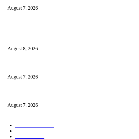
August 7, 2026
POPULAR POSTS
Dorong Kemandirian Ekonomi Masyarakat Pesisir, PT Terminal Teluk L
Raih Penghargaan Kategori Gold Dalam Ajang TJSL & CSR Award 2026
August 8, 2026
Puluhan Praktisi Sustainability Studi Banding ke Bogasari
August 7, 2026
Profesor ITS Perkuat Telekomunikasi Lewat Pemodelan Gelombang Radi
August 7, 2026
POPULAR CATEGORY
Ekonomi Bisnis
300
Berita Utama
144
Pendidikan
131