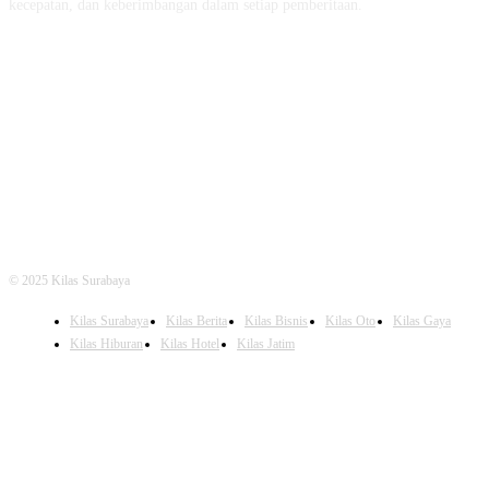
kecepatan, dan keberimbangan dalam setiap pemberitaan.
FOLLOW US
© 2025 Kilas Surabaya
Kilas Surabaya
Kilas Berita
Kilas Bisnis
Kilas Oto
Kilas Gaya
Kilas Hiburan
Kilas Hotel
Kilas Jatim