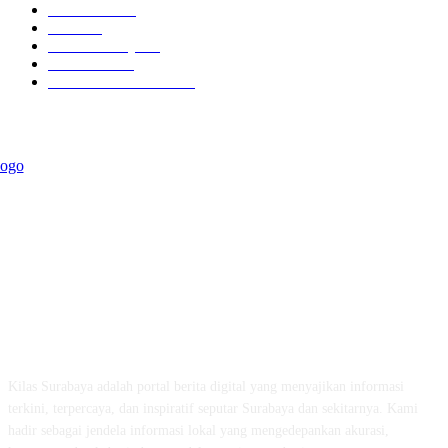
Kilas Hotel
57
Berita
54
Kilas Surabaya
50
Kilas Jatim
31
Politik Pemerintahan
23
ABOUT US
Kilas Surabaya adalah portal berita digital yang menyajikan informasi
terkini, terpercaya, dan inspiratif seputar Surabaya dan sekitarnya. Kami
hadir sebagai jendela informasi lokal yang mengedepankan akurasi,