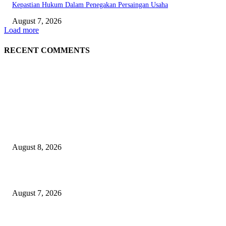
Kepastian Hukum Dalam Penegakan Persaingan Usaha
August 7, 2026
Load more
RECENT COMMENTS
EDITOR PICKS
Dorong Kemandirian Ekonomi Masyarakat Pesisir, PT Terminal Teluk L
Raih Penghargaan Kategori Gold Dalam Ajang TJSL & CSR Award 2026
August 8, 2026
Puluhan Praktisi Sustainability Studi Banding ke Bogasari
August 7, 2026
Profesor ITS Perkuat Telekomunikasi Lewat Pemodelan Gelombang Radi