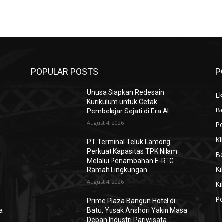
POPULAR POSTS
P
Unusa Siapkan Redesain
E
Kurikulum untuk Cetak
B
Pembelajar Sejati di Era AI
August 4, 2026
Pe
Ki
PT Terminal Teluk Lamong
Perkuat Kapasitas TPK Nilam
Be
Melalui Penambahan E-RTG
Ki
Ramah Lingkungan
August 4, 2026
Ki
Po
Prime Plaza Bangun Hotel di
a
Batu, Yusak Anshori Yakin Masa
Depan Industri Pariwisata