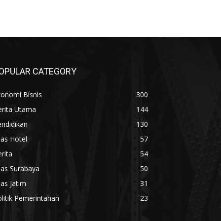
OPULAR CATEGORY
konomi Bisnis
300
erita Utama
144
ndidikan
130
las Hotel
57
rita
54
las Surabaya
50
las Jatim
31
litik Pemerintahan
23