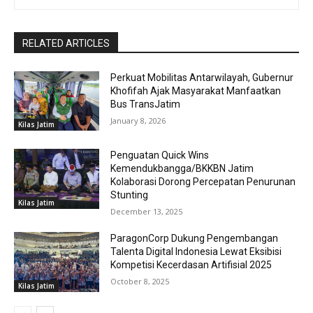
RELATED ARTICLES
Perkuat Mobilitas Antarwilayah, Gubernur
Khofifah Ajak Masyarakat Manfaatkan
Bus TransJatim
January 8, 2026
Kilas Jatim
Penguatan Quick Wins
Kemendukbangga/BKKBN Jatim
Kolaborasi Dorong Percepatan Penurunan
Stunting
Kilas Jatim
December 13, 2025
ParagonCorp Dukung Pengembangan
Talenta Digital Indonesia Lewat Eksibisi
Kompetisi Kecerdasan Artifisial 2025
October 8, 2025
Kilas Jatim