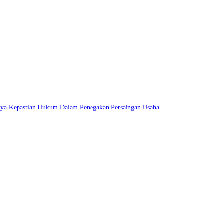
o
nya Kepastian Hukum Dalam Penegakan Persaingan Usaha
among Raih Penghargaan Kategori Gold Dalam Ajang TJSL & CSR Award 2026