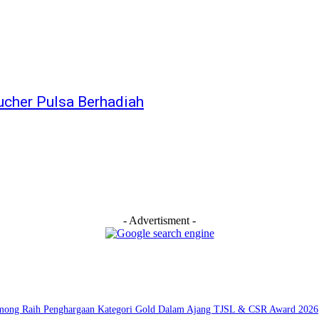
oucher Pulsa Berhadiah
- Advertisment -
among Raih Penghargaan Kategori Gold Dalam Ajang TJSL & CSR Award 2026