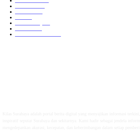
Berita Utama
144
Pendidikan
131
Kilas Hotel
57
Berita
54
Kilas Surabaya
50
Kilas Jatim
31
Politik Pemerintahan
23
ABOUT US
Kilas Surabaya adalah portal berita digital yang menyajikan informasi terkini
inspiratif seputar Surabaya dan sekitarnya. Kami hadir sebagai jendela inform
mengedepankan akurasi, kecepatan, dan keberimbangan dalam setiap pemberi
FOLLOW US