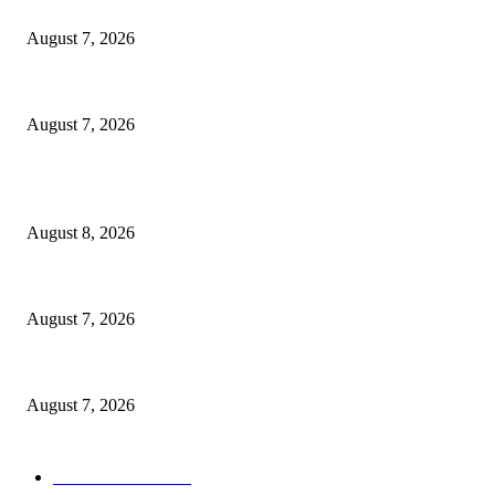
Puluhan Praktisi Sustainability Studi Banding ke Bogasari
August 7, 2026
Profesor ITS Perkuat Telekomunikasi Lewat Pemodelan Gelombang Radi
August 7, 2026
POPULAR POSTS
Dorong Kemandirian Ekonomi Masyarakat Pesisir, PT Terminal Teluk L
August 8, 2026
Puluhan Praktisi Sustainability Studi Banding ke Bogasari
August 7, 2026
Profesor ITS Perkuat Telekomunikasi Lewat Pemodelan Gelombang Radi
August 7, 2026
POPULAR CATEGORY
Ekonomi Bisnis
300