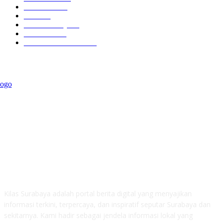
Kilas Hotel
58
Berita
54
Kilas Surabaya
50
Kilas Jatim
31
Politik Pemerintahan
23
ABOUT US
Kilas Surabaya adalah portal berita digital yang menyajikan
informasi terkini, terpercaya, dan inspiratif seputar Surabaya dan
sekitarnya. Kami hadir sebagai jendela informasi lokal yang