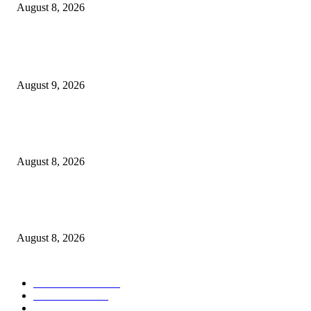
August 8, 2026
POPULAR POSTS
Arus Peti Kemas TPS Tetap Menunjukkan Tren Positif Pada Bulan Juli 20
August 9, 2026
Hotel Ciputra World Surabaya dan Yayasan Bangun Sehat Indonesiaku Gel
Aksi Sosial Bersama Para Legiun Veteran
August 8, 2026
Perkuat Tata Kelola Ketenagakerjaan, Solusi Bangun Indonesia Gandeng
Kemnaker Tingkatkan Kepatuhan Mitra Kontraktor
August 8, 2026
POPULAR CATEGORY
Ekonomi Bisnis
300
Berita Utama
144
Pendidikan
131