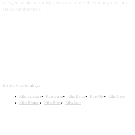
mengedepankan akurasi, kecepatan, dan keberimbangan dalam
setiap pemberitaan.
FOLLOW US
© 2025 Kilas Surabaya
Kilas Surabaya
Kilas Berita
Kilas Bisnis
Kilas Oto
Kilas Gaya
Kilas Hiburan
Kilas Hotel
Kilas Jatim