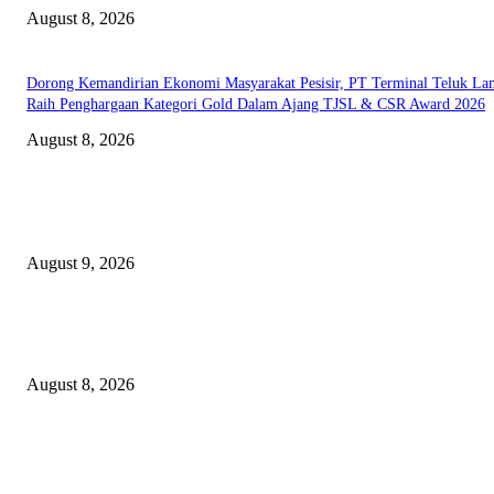
August 8, 2026
Dorong Kemandirian Ekonomi Masyarakat Pesisir, PT Terminal Teluk L
Raih Penghargaan Kategori Gold Dalam Ajang TJSL & CSR Award 2026
August 8, 2026
EDITOR PICKS
Arus Peti Kemas TPS Tetap Menunjukkan Tren Positif Pada Bulan Juli 20
August 9, 2026
Hotel Ciputra World Surabaya dan Yayasan Bangun Sehat Indonesiaku Gel
Aksi Sosial Bersama Para Legiun Veteran
August 8, 2026
Perkuat Tata Kelola Ketenagakerjaan, Solusi Bangun Indonesia Gandeng
Kemnaker Tingkatkan Kepatuhan Mitra Kontraktor