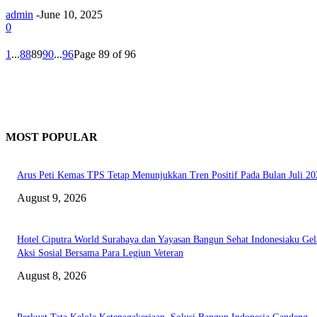
admin
-
June 10, 2025
0
1
...
88
89
90
...
96
Page 89 of 96
MOST POPULAR
Arus Peti Kemas TPS Tetap Menunjukkan Tren Positif Pada Bulan Juli 20
August 9, 2026
Hotel Ciputra World Surabaya dan Yayasan Bangun Sehat Indonesiaku Gel
Aksi Sosial Bersama Para Legiun Veteran
August 8, 2026