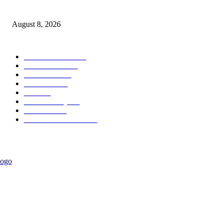
Kemnaker Tingkatkan Kepatuhan Mitra Kontraktor
August 8, 2026
POPULAR CATEGORY
Ekonomi Bisnis
300
Berita Utama
144
Pendidikan
131
Kilas Hotel
58
Berita
54
Kilas Surabaya
50
Kilas Jatim
31
Politik Pemerintahan
23