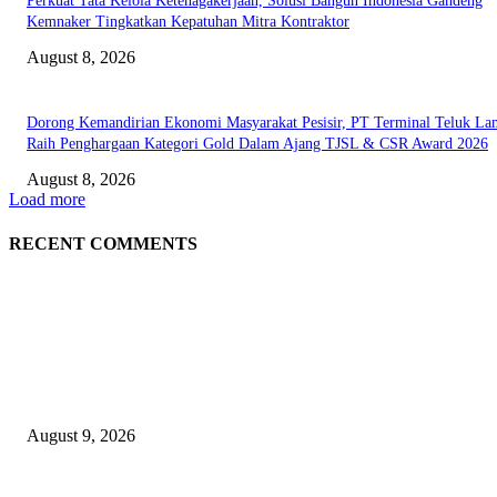
Perkuat Tata Kelola Ketenagakerjaan, Solusi Bangun Indonesia Gandeng
Kemnaker Tingkatkan Kepatuhan Mitra Kontraktor
August 8, 2026
Dorong Kemandirian Ekonomi Masyarakat Pesisir, PT Terminal Teluk L
Raih Penghargaan Kategori Gold Dalam Ajang TJSL & CSR Award 2026
August 8, 2026
Load more
RECENT COMMENTS
EDITOR PICKS
Arus Peti Kemas TPS Tetap Menunjukkan Tren Positif Pada Bulan Juli 20
August 9, 2026