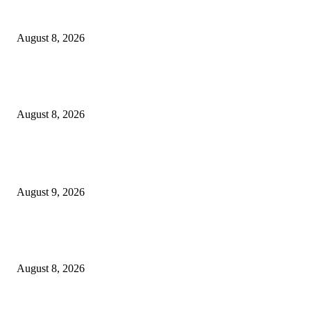
Hotel Ciputra World Surabaya dan Yayasan Bangun Sehat Indonesiaku Gel
Aksi Sosial Bersama Para Legiun Veteran
August 8, 2026
Perkuat Tata Kelola Ketenagakerjaan, Solusi Bangun Indonesia Gandeng
Kemnaker Tingkatkan Kepatuhan Mitra Kontraktor
August 8, 2026
POPULAR POSTS
Arus Peti Kemas TPS Tetap Menunjukkan Tren Positif Pada Bulan Juli 20
August 9, 2026
Hotel Ciputra World Surabaya dan Yayasan Bangun Sehat Indonesiaku Gel
Aksi Sosial Bersama Para Legiun Veteran
August 8, 2026
Perkuat Tata Kelola Ketenagakerjaan, Solusi Bangun Indonesia Gandeng