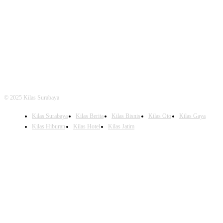
FOLLOW US
© 2025 Kilas Surabaya
Kilas Surabaya
Kilas Berita
Kilas Bisnis
Kilas Oto
Kilas Gaya
Kilas Hiburan
Kilas Hotel
Kilas Jatim