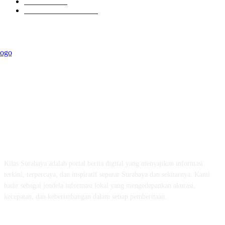
Kilas Jatim
31
Politik Pemerintahan
23
ABOUT US
Kilas Surabaya adalah portal berita digital yang menyajikan informasi
terkini, terpercaya, dan inspiratif seputar Surabaya dan sekitarnya. Kami
hadir sebagai jendela informasi lokal yang mengedepankan akurasi,
kecepatan, dan keberimbangan dalam setiap pemberitaan.