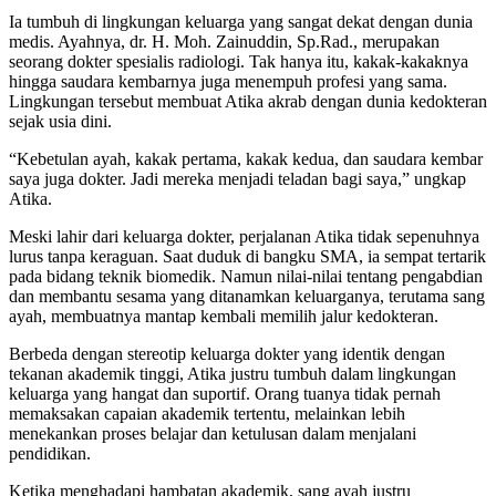
Ia tumbuh di lingkungan keluarga yang sangat dekat dengan dunia
medis. Ayahnya, dr. H. Moh. Zainuddin, Sp.Rad., merupakan
seorang dokter spesialis radiologi. Tak hanya itu, kakak-kakaknya
hingga saudara kembarnya juga menempuh profesi yang sama.
Lingkungan tersebut membuat Atika akrab dengan dunia kedokteran
sejak usia dini.
“Kebetulan ayah, kakak pertama, kakak kedua, dan saudara kembar
saya juga dokter. Jadi mereka menjadi teladan bagi saya,” ungkap
Atika.
Meski lahir dari keluarga dokter, perjalanan Atika tidak sepenuhnya
lurus tanpa keraguan. Saat duduk di bangku SMA, ia sempat tertarik
pada bidang teknik biomedik. Namun nilai-nilai tentang pengabdian
dan membantu sesama yang ditanamkan keluarganya, terutama sang
ayah, membuatnya mantap kembali memilih jalur kedokteran.
Berbeda dengan stereotip keluarga dokter yang identik dengan
tekanan akademik tinggi, Atika justru tumbuh dalam lingkungan
keluarga yang hangat dan suportif. Orang tuanya tidak pernah
memaksakan capaian akademik tertentu, melainkan lebih
menekankan proses belajar dan ketulusan dalam menjalani
pendidikan.
Ketika menghadapi hambatan akademik, sang ayah justru