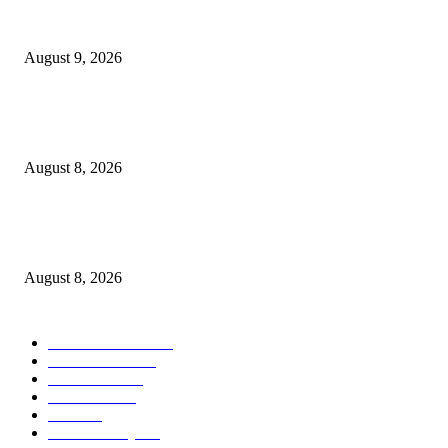
Arus Peti Kemas TPS Tetap Menunjukkan Tren Positif Pada Bulan Juli 20
August 9, 2026
Hotel Ciputra World Surabaya dan Yayasan Bangun Sehat Indonesiaku Gel
Aksi Sosial Bersama Para Legiun Veteran
August 8, 2026
Perkuat Tata Kelola Ketenagakerjaan, Solusi Bangun Indonesia Gandeng
Kemnaker Tingkatkan Kepatuhan Mitra Kontraktor
August 8, 2026
POPULAR CATEGORY
Ekonomi Bisnis
300
Berita Utama
144
Pendidikan
131
Kilas Hotel
58
Berita
54
Kilas Surabaya
50