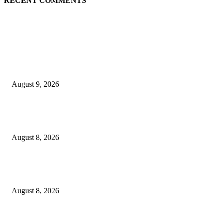
RECENT COMMENTS
EDITOR PICKS
Arus Peti Kemas TPS Tetap Menunjukkan Tren Positif Pada Bulan Juli 20
August 9, 2026
Hotel Ciputra World Surabaya dan Yayasan Bangun Sehat Indonesiaku Gel
Aksi Sosial Bersama Para Legiun Veteran
August 8, 2026
Perkuat Tata Kelola Ketenagakerjaan, Solusi Bangun Indonesia Gandeng
Kemnaker Tingkatkan Kepatuhan Mitra Kontraktor
August 8, 2026
POPULAR POSTS