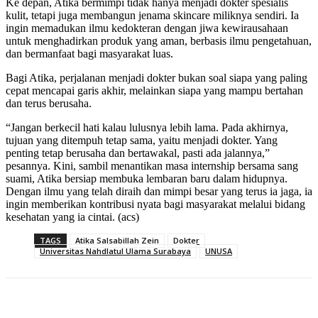
Ke depan, Atika bermimpi tidak hanya menjadi dokter spesialis
kulit, tetapi juga membangun jenama skincare miliknya sendiri. Ia
ingin memadukan ilmu kedokteran dengan jiwa kewirausahaan
untuk menghadirkan produk yang aman, berbasis ilmu pengetahuan,
dan bermanfaat bagi masyarakat luas.
Bagi Atika, perjalanan menjadi dokter bukan soal siapa yang paling
cepat mencapai garis akhir, melainkan siapa yang mampu bertahan
dan terus berusaha.
“Jangan berkecil hati kalau lulusnya lebih lama. Pada akhirnya,
tujuan yang ditempuh tetap sama, yaitu menjadi dokter. Yang
penting tetap berusaha dan bertawakal, pasti ada jalannya,”
pesannya. Kini, sambil menantikan masa internship bersama sang
suami, Atika bersiap membuka lembaran baru dalam hidupnya.
Dengan ilmu yang telah diraih dan mimpi besar yang terus ia jaga, ia
ingin memberikan kontribusi nyata bagi masyarakat melalui bidang
kesehatan yang ia cintai. (acs)
TAGS
Atika Salsabillah Zein
Dokter
Universitas Nahdlatul Ulama Surabaya
UNUSA