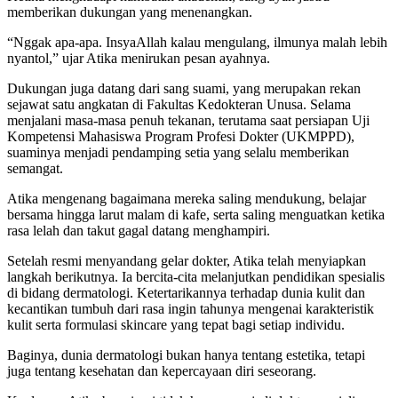
memberikan dukungan yang menenangkan.
“Nggak apa-apa. InsyaAllah kalau mengulang, ilmunya malah lebih
nyantol,” ujar Atika menirukan pesan ayahnya.
Dukungan juga datang dari sang suami, yang merupakan rekan
sejawat satu angkatan di Fakultas Kedokteran Unusa. Selama
menjalani masa-masa penuh tekanan, terutama saat persiapan Uji
Kompetensi Mahasiswa Program Profesi Dokter (UKMPPD),
suaminya menjadi pendamping setia yang selalu memberikan
semangat.
Atika mengenang bagaimana mereka saling mendukung, belajar
bersama hingga larut malam di kafe, serta saling menguatkan ketika
rasa lelah dan takut gagal datang menghampiri.
Setelah resmi menyandang gelar dokter, Atika telah menyiapkan
langkah berikutnya. Ia bercita-cita melanjutkan pendidikan spesialis
di bidang dermatologi. Ketertarikannya terhadap dunia kulit dan
kecantikan tumbuh dari rasa ingin tahunya mengenai karakteristik
kulit serta formulasi skincare yang tepat bagi setiap individu.
Baginya, dunia dermatologi bukan hanya tentang estetika, tetapi
juga tentang kesehatan dan kepercayaan diri seseorang.